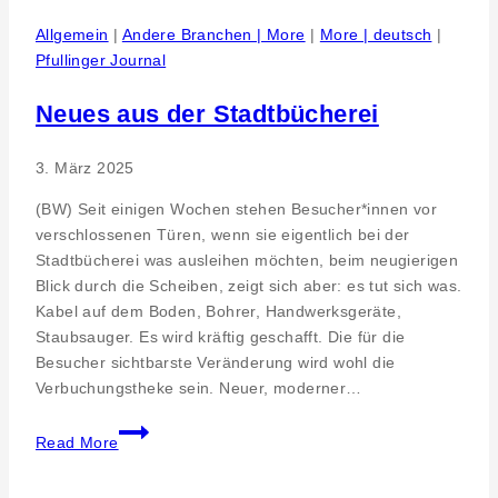
Signale
zwischen
Allgemein
|
Andere Branchen | More
|
More | deutsch
|
den
Pfullinger Journal
Bauteilen-
Firma
Neues aus der Stadtbücherei
RF
Design
3. März 2025
Lorsch,
Hessen
(BW) Seit einigen Wochen stehen Besucher*innen vor
verschlossenen Türen, wenn sie eigentlich bei der
Stadtbücherei was ausleihen möchten, beim neugierigen
Blick durch die Scheiben, zeigt sich aber: es tut sich was.
Kabel auf dem Boden, Bohrer, Handwerksgeräte,
Staubsauger. Es wird kräftig geschafft. Die für die
Besucher sichtbarste Veränderung wird wohl die
Verbuchungstheke sein. Neuer, moderner…
Neues
Read More
aus
der