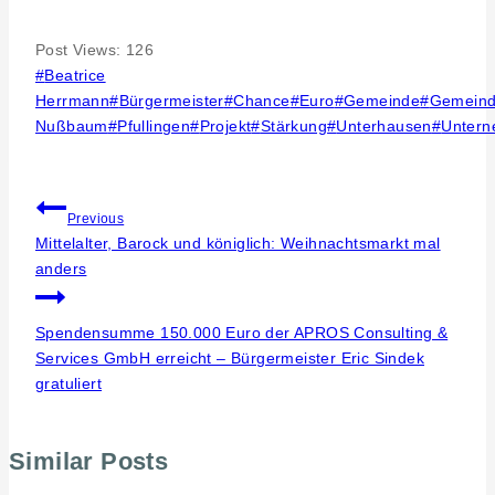
Post Views:
126
Post
#
Beatrice
Tags:
Herrmann
#
Bürgermeister
#
Chance
#
Euro
#
Gemeinde
#
Gemeind
Nußbaum
#
Pfullingen
#
Projekt
#
Stärkung
#
Unterhausen
#
Unter
Beitragsnavigation
Previous
Mittelalter, Barock und königlich: Weihnachtsmarkt mal
anders
Spendensumme 150.000 Euro der APROS Consulting &
Services GmbH erreicht – Bürgermeister Eric Sindek
gratuliert
Similar Posts