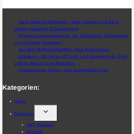
Hank Häberle Reloaded – Harry Wester und Band
spielen Häberles Schwabenrock
Eichenprozessionsspinner am Schönberg: Entwarnung
mit wichtigen Hinweisen
Auf dem WolfgangRadWeg nach Regensburg
Jubiläum – 50 Jahre LKT Luft- und Klimatechnik- Gute
Luft für Mensch und Maschine
Lichtensteiner Kinder- und Jugendaktionstag
Kategorien:
Home
TOGGLE
Electronic
CHILD
SMT Magazin
MENU
Deutsch