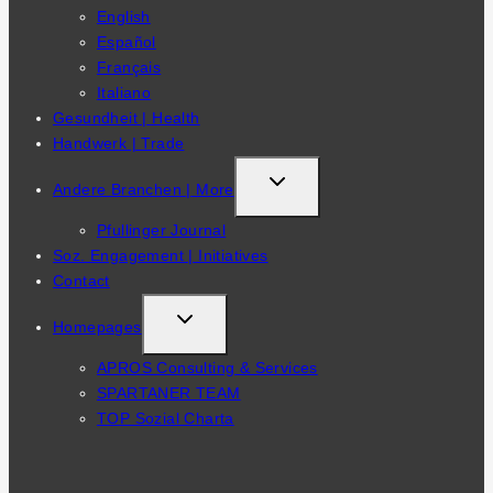
English
Español
Français
Italiano
Gesundheit | Health
Handwerk | Trade
TOGGLE
Andere Branchen | More
CHILD
Pfullinger Journal
MENU
Soz. Engagement | Initiatives
Contact
TOGGLE
Homepages
CHILD
APROS Consulting & Services
MENU
SPARTANER TEAM
TOP Sozial Charta