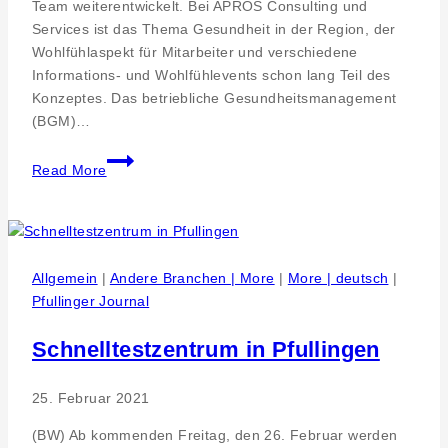
Team weiterentwickelt. Bei APROS Consulting und
Services ist das Thema Gesundheit in der Region, der
Wohlfühlaspekt für Mitarbeiter und verschiedene
Informations- und Wohlfühlevents schon lang Teil des
Konzeptes. Das betriebliche Gesundheitsmanagement
(BGM)…
Initiative
Read More
Gesundheit
2.0
durch
Ausbau
des
Allgemein
|
Andere Branchen | More
|
More | deutsch
|
betrieblichen
Pfullinger Journal
Gesundheitsmanagements
bei
Schnelltestzentrum in Pfullingen
APROS
Consulting
25. Februar 2021
&
Services
(BW) Ab kommenden Freitag, den 26. Februar werden