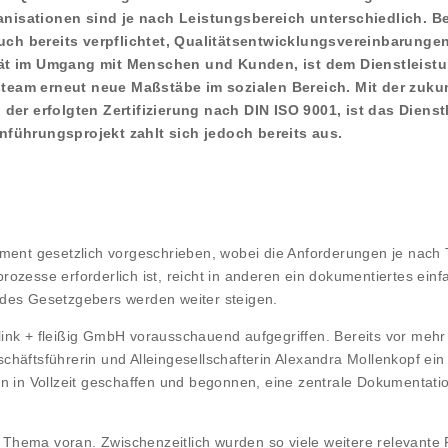
anisationen sind je nach Leistungsbereich unterschiedlich. Be
ch bereits verpflichtet, Qualitätsentwicklungsvereinbarungen z
tät im Umgang mit Menschen und Kunden, ist dem Dienstleis
steam erneut neue Maßstäbe im sozialen Bereich. Mit der zuku
der erfolgten Zertifizierung nach DIN ISO 9001, ist das Diens
inführungsprojekt zahlt sich jedoch bereits aus.
ment gesetzlich vorgeschrieben, wobei die Anforderungen je nach T
tsprozesse erforderlich ist, reicht in anderen ein dokumentiertes 
ns des Gesetzgebers werden weiter steigen.
ink + fleißig GmbH vorausschauend aufgegriffen. Bereits vor mehr 
chäftsführerin und Alleingesellschafterin Alexandra Mollenkopf ei
in in Vollzeit geschaffen und begonnen, eine zentrale Dokumentat
das Thema voran. Zwischenzeitlich wurden so viele weitere relevan