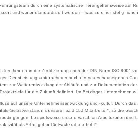
im Führungsteam durch eine systematische Herangehensweise auf Ri
rt und weiter standardisiert werden – was zu einer stetig hohen Q
etzten Jahr dann die Zertifizierung nach der DIN-Norm ISO 9001 vo
nger Dienstleistungsunternehmen auch ein neues hauseigenes Contr
em zur Weiterentwicklung der Abläufe und zur Dokumentation der
rojektziele für die Zukunft definiert. Im Betzinger Unternehmen wi
influss auf unsere Unternehmensentwicklung und -kultur. Durch da
alitäts-Selbstverständnis unserer bald 150 Mitarbeiter“, so die Ges
menbedingungen, beispielsweise unsere variablen Arbeitszeiten und 
aktivität als Arbeitgeber für Fachkräfte erhöht“.