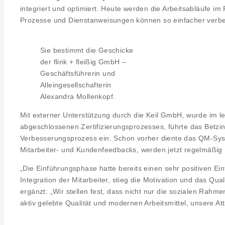
integriert und optimiert. Heute werden die Arbeitsabläufe 
Prozesse und Dienstanweisungen können so einfacher verbesse
Sie bestimmt die Geschicke
der flink + fleißig GmbH –
Geschäftsführerin und
Alleingesellschafterin
Alexandra Mollenkopf.
Mit externer Unterstützung durch die Keil GmbH, wurde im l
abgeschlossenen Zertifizierungsprozesses, führte das Betzi
Verbesserungsprozess ein. Schon vorher diente das QM-Syst
Mitarbeiter- und Kundenfeedbacks, werden jetzt regelmäßig P
„Die Einführungsphase hatte bereits einen sehr positiven E
Integration der Mitarbeiter, stieg die Motivation und das Qu
ergänzt: „Wir stellen fest, dass nicht nur die sozialen Rah
aktiv gelebte Qualität und modernen Arbeitsmittel, unsere Attr