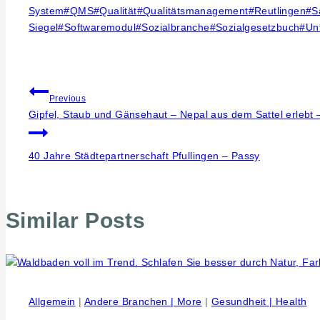
System
#
QMS
#
Qualität
#
Qualitätsmanagement
#
Reutlingen
#
S
Siegel
#
Softwaremodul
#
Sozialbranche
#
Sozialgesetzbuch
#
Un
Beitragsnavigation
Previous
Gipfel, Staub und Gänsehaut – Nepal aus dem Sattel erlebt –
40 Jahre Städtepartnerschaft Pfullingen – Passy
Similar Posts
Allgemein
|
Andere Branchen | More
|
Gesundheit | Health