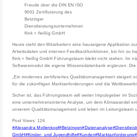
Freude über die DIN EN ISO
9001 Zertifizierung des
Betzinger
Dienstleistungsunternehmen
flink + fleißig GmbH
Heute steht den Mitarbeitern eine hauseigene Applikation zu
Arbeitsdaten und internen Feedbackfunktionen, bis hin zu 
flink + fleißig GmbH Führungsteam bleibt nicht stehen. Im nä
Softwaremodul die eigene Wissensdatenbank ergänzen. Die Dok
„Ein modernes zertifiziertes Qualitätsmanagement steigert so
für die zukünftigen Marktanforderungen und die Wettbewerbsf
Sicher ist, das Führungsteam will weiter Impulsgeber im Soz
eine unternehmensinterne Analyse, um dem Klimawandel entge
unserem Qualitätsmanagement und leben im Leitungsteam un
Post Views:
126
Post
#
Alexandra Mollenkopf
#
Betzingen
#
Datenanalyse
#
Dienstleis
Tags:
GmbH
#
Kinder- und Jugendhilfe
#
Kunden
#
Marktanforderung