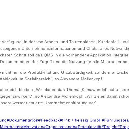
r Verfügung, in der von Arbeits- und Tourenplänen, Kundenfall- un
hauseigenen Unternehmensinformationen und Chats, alles Notwendig
chsten Schritt soll das QMS in die vorhandene Applikation integrier
umentation, der Zugriff und die Nutzung für alle Mitarbeiter soll
 nicht nur die Produktivität und Glaubwürdigkeit, sondern entwickel
ähigkeit im Sozialbereich“, so Alexandra Mollenkopf.
ialbereich bleiben „Wir planen das Thema ‚Klimawandel‘ auf unsere
genzuwirken.“, so Alexandra Mollenkopf. „Wir zielen damit schon
sere werteorientierte Unternehmensführung vor“.
tung
#
Dokumentation
#
Feedback
#
flink + fleissig GmbH
#
Führungste
#
Mitarbeiter
#
Motivation
#
Organisationen
#
Produktivität
#
Projekt
#
Pro