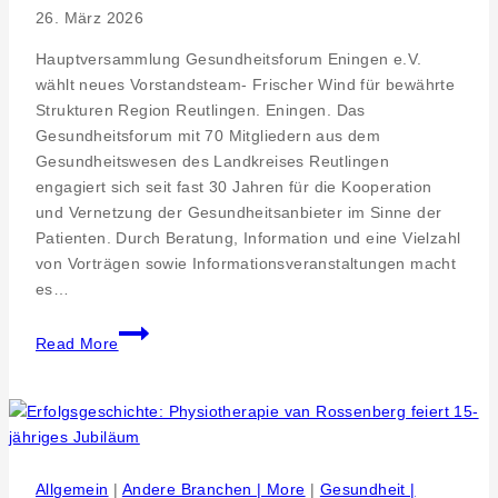
26. März 2026
–
Bakterien
Hauptversammlung Gesundheitsforum Eningen e.V.
bis
wählt neues Vorstandsteam- Frischer Wind für bewährte
Implantate.
Strukturen Region Reutlingen. Eningen. Das
Neues,
Gesundheitsforum mit 70 Mitgliedern aus dem
einfach
Gesundheitswesen des Landkreises Reutlingen
erklärt“
engagiert sich seit fast 30 Jahren für die Kooperation
12.
und Vernetzung der Gesundheitsanbieter im Sinne der
Mai
Patienten. Durch Beratung, Information und eine Vielzahl
2026
von Vorträgen sowie Informationsveranstaltungen macht
es…
Daniel
Read More
Eppler
neuer
Vorstand
im
Gesundheitsforum
Allgemein
|
Andere Branchen | More
|
Gesundheit |