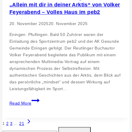
„Allein mit dir in deiner Arktis“ von Volker
Vereinsarbeit
Feyerabend – Volles Haus im peb2
20. November 2025
20. November 2025
Eningen. Pfullingen. Bald 50 Zuhörer waren der
Einladung des Sportzentrum peb2 und der AK Gesunde
Gemeinde Eningen gefolgt. Der Reutlinger Buchautor
Volker Feyerabend begleitete das Publikum mit einem
ansprechenden Multimedia-Vortrag auf einem
dynamischen Prozess der Selbstreflexion. Mit
authentischen Geschichten aus der Arktis, dem Blick auf
das persönliche „mindset“ und dessen Wirkung auf
Leistungsfähigkeit im Sport…
Multimedia
Read More
Mindset-
Vortrag
zum
Next
Page
1
2
3
…
21
Buch
Page
Suchen