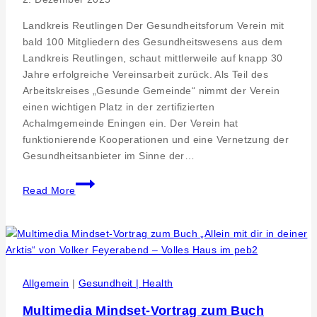
Landkreis Reutlingen Der Gesundheitsforum Verein mit
bald 100 Mitgliedern des Gesundheitswesens aus dem
Landkreis Reutlingen, schaut mittlerweile auf knapp 30
Jahre erfolgreiche Vereinsarbeit zurück. Als Teil des
Arbeitskreises „Gesunde Gemeinde“ nimmt der Verein
einen wichtigen Platz in der zertifizierten
Achalmgemeinde Eningen ein. Der Verein hat
funktionierende Kooperationen und eine Vernetzung der
Gesundheitsanbieter im Sinne der…
Gesundheitsforum
Read More
2026-
Veranstaltungen,
neue
Gesundheitsbroschüre
und
Grundstein
Allgemein
|
Gesundheit | Health
für
Multimedia Mindset-Vortrag zum Buch
die