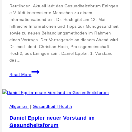
Reutlingen. Aktuell lädt das Gesundheitsforum Eningen
e.V. lädt interessierte Menschen zu einem
Informationsabend ein. Dr. Hoch gibt am 12. Mai
hilfreiche Informationen und Tipps zur Mundgesundheit
sowie zu neuen Behandlungsmethoden im Rahmen
eines Vortrags. Der Vortragende an diesem Abend wird
Dr. med. dent. Christian Hoch, Praxisgemeinschaft
Hoch2, aus Eningen sein. Daniel Eppler, 1. Vorstand
des…
Vortrag
Read More
Dr.
med.
dent.
Christian
Hoch
Allgemein
|
Gesundheit | Health
„Gesundheit
Daniel Eppler neuer Vorstand im
beginnt
Gesundheitsforum
im
Mund