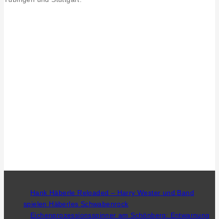
Hank Häberle Reloaded – Harry Wester und Band
spielen Häberles Schwabenrock
Eichenprozessionsspinner am Schönberg: Entwarnung