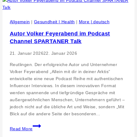
feiert
15-
jähriges
Allgemein
|
Gesundheit | Health
|
More | deutsch
Jubiläum
Autor Volker Feyerabend im Podcast
Channel SPARTANER Talk
21. Januar 2026
22. Januar 2026
Reutlingen. Der erfolgreiche Autor und Unternehmer
Volker Feyerabend „Allein mit dir in deiner Arktis“
entwickelte eine neue Podcast Reihe mit authentischen
Influencer Interviews. In diesem innovativen Format
werden spannende und tiefgründige Gespräche mit
außergewöhnlichen Menschen, Unternehmern geführt –
jedoch nicht auf die übliche Art und Weise, sondern „Mit
Blick auf die andere Seite der besonderen…
Autor
Read More
Volker