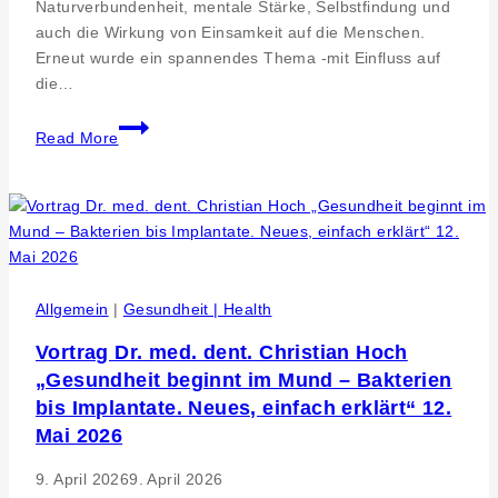
Naturverbundenheit, mentale Stärke, Selbstfindung und
auch die Wirkung von Einsamkeit auf die Menschen.
Erneut wurde ein spannendes Thema -mit Einfluss auf
die…
Podcastinterview
Read More
mit
Autor
Volker
Feyerabend
zu
Achtsamkeit
und
Allgemein
|
Gesundheit | Health
Einsamkeit
Vortrag Dr. med. dent. Christian Hoch
„Gesundheit beginnt im Mund – Bakterien
bis Implantate. Neues, einfach erklärt“ 12.
Mai 2026
9. April 2026
9. April 2026