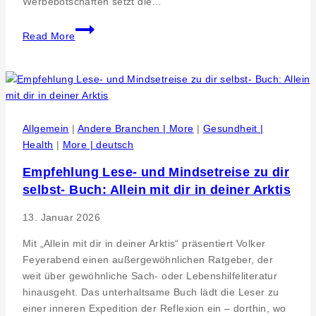
Werbebotschaften setzt die…
Authentizität
Read More
in
der
ganzheitlichen
Medizin
Gesundheitspraxis
Emrich
Allgemein
|
Andere Branchen | More
|
Gesundheit |
Health
|
More | deutsch
Empfehlung Lese- und Mindsetreise zu dir
selbst- Buch: Allein mit dir in deiner Arktis
13. Januar 2026
Mit „Allein mit dir in deiner Arktis“ präsentiert Volker
Feyerabend einen außergewöhnlichen Ratgeber, der
weit über gewöhnliche Sach- oder Lebenshilfeliteratur
hinausgeht. Das unterhaltsame Buch lädt die Leser zu
einer inneren Expedition der Reflexion ein – dorthin, wo