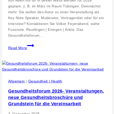
von Allein mit dir in deiner Arktis werden für 2026
geplant, z. B. im März im Raum Tübingen. Demnächst
mehr. Sie wollen den Autor zu einer Veranstaltung als
Key Note Speaker, Moderator, Vortragender oder für ein
Interview? Kontaktieren Sie Volker Feyerabend, siehe
Fussnote. Reutlingen | Eningen | Arktis. Das
Gesundheitsforum…
Multimediale
Read More
Buchvorstellungen
von
Autor
Volker
Feyerabend
„Allein
Allgemein
|
Gesundheit | Health
mit
Gesundheitsforum 2026- Veranstaltungen,
dir
neue Gesundheitsbroschüre und
in
deiner
Grundstein für die Vereinsarbeit
Arktis“
2. Dezember 2025