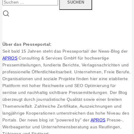
navigation
„Allein
nach:
mit
dir
in
deiner
Arktis“
von
Über das Presseportal:
Volker
Seit bald 15 Jahren steht das Presseportal/ der News-Blog der
Feyerabend
APROS
Consulting & Services GmbH für hochwertige
–
Pressemitteilungen, fundierte Berichte, Verlagsnachrichten und
Volles
professionelle Öffentlichkeitsarbeit. Unternehmen, Freie Berufe,
Haus
Organisationen und soziale Projekte finden hier eine etablierte
im
Plattform mit hoher Reichweite und SEO Optimierung für
peb2
seriöse und nachhaltig sichtbare Pressemitteilungen. Der Blog
überzeugt durch journalistische Qualität sowie einer breiten
Themenvielfalt. Zahlreiche Zertifikate, Auszeichnungen und
langjährige Kooperationen unterstreichen das hohe Niveau des
Portals. Der news blog ist "powered by" der
APROS
Presse-,
Werbeagentur und Unternehmensberatung aus Reutlingen,
Tübingen und Stuttgart.