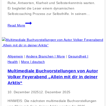
Ruhe, Antworten, Klarheit und Selbsterkenntnis warten.
Er begleitet die Leser einem dynamischen
Selbstcoaching Prozess zur Selbsthilfe. In seinem…
Empfehlung
Read More
Lese-
und
Mindsetreise
zu
dir
selbst-
Allgemein
|
Andere Branchen | More
|
Gesundheit |
Buch:
Health
|
More | deutsch
Allein
Multimediale Buchvorstellungen von Autor
mit
Volker Feyerabend „Allein mit dir in deiner
dir
in
Arktis“
deiner
10. Dezember 2025
12. Dezember 2025
Arktis
HINWEIS: Die nächsten multimediale Buchvorstellungen