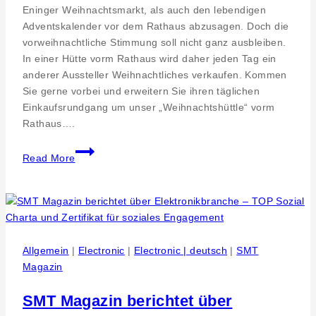
Bettwaren
Eninger Weihnachtsmarkt, als auch den lebendigen
und
Adventskalender vor dem Rathaus abzusagen. Doch die
Co.
vorweihnachtliche Stimmung soll nicht ganz ausbleiben.
In einer Hütte vorm Rathaus wird daher jeden Tag ein
anderer Aussteller Weihnachtliches verkaufen. Kommen
Sie gerne vorbei und erweitern Sie ihren täglichen
Einkaufsrundgang um unser „Weihnachtshüttle“ vorm
Rathaus….
Weihnachtliches
Read More
im
„Hüttle“
vor
dem
Eninger
Rathaus
Allgemein
|
Electronic
|
Electronic | deutsch
|
SMT
Magazin
SMT Magazin berichtet über