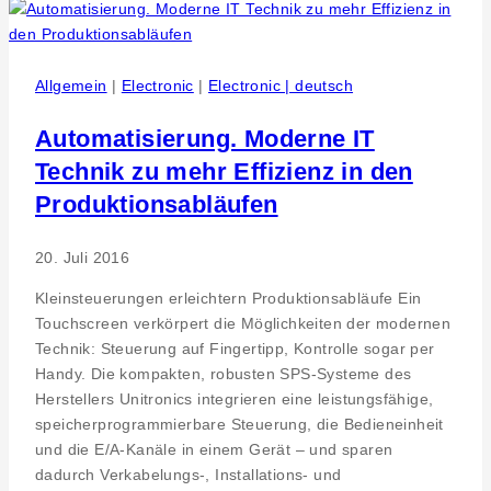
an
die
Stiftung
Zenit
Allgemein
|
Electronic
|
Electronic | deutsch
Unterstützung
für
Automatisierung. Moderne IT
soziale
Technik zu mehr Effizienz in den
Projekte
Produktionsabläufen
der
Stiftung
Zenit
20. Juli 2016
Kleinsteuerungen erleichtern Produktionsabläufe Ein
Touchscreen verkörpert die Möglichkeiten der modernen
Technik: Steuerung auf Fingertipp, Kontrolle sogar per
Handy. Die kompakten, robusten SPS-Systeme des
Herstellers Unitronics integrieren eine leistungsfähige,
speicherprogrammierbare Steuerung, die Bedieneinheit
und die E/A-Kanäle in einem Gerät – und sparen
dadurch Verkabelungs-, Installations- und