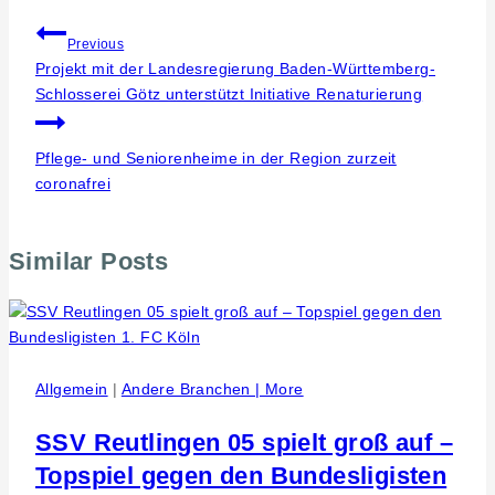
Beitragsnavigation
Previous
Projekt mit der Landesregierung Baden-Württemberg-
Schlosserei Götz unterstützt Initiative Renaturierung
Pflege- und Seniorenheime in der Region zurzeit
coronafrei
Similar Posts
Allgemein
|
Andere Branchen | More
SSV Reutlingen 05 spielt groß auf –
Topspiel gegen den Bundesligisten