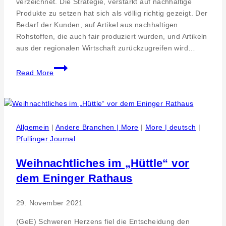
verzeichnet. Die Strategie, verstärkt auf nachhaltige
Produkte zu setzen hat sich als völlig richtig gezeigt. Der
Bedarf der Kunden, auf Artikel aus nachhaltigen
Rohstoffen, die auch fair produziert wurden, und Artikeln
aus der regionalen Wirtschaft zurückzugreifen wird…
Strategische
Read More
Umsatzsteigerung
mit
Oeko
und
Bio
Allgemein
|
Andere Branchen | More
|
More | deutsch
|
-
Pfullinger Journal
Ich
weiß,
Weihnachtliches im „Hüttle“ vor
es
dem Eninger Rathaus
ist
o.k.
29. November 2021
–
Traumina
(GeE) Schweren Herzens fiel die Entscheidung den