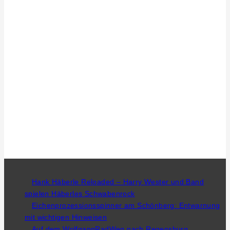
Hank Häberle Reloaded – Harry Wester und Band
spielen Häberles Schwabenrock
Eichenprozessionsspinner am Schönberg: Entwarnung
mit wichtigen Hinweisen
Auf dem WolfgangRadWeg nach Regensburg