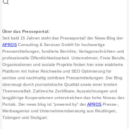
TOP
Sozial
Charta
und
Über das Presseportal:
Zertifikat
Seit bald 15 Jahren steht das Presseportal/ der News-Blog der
für
APROS
Consulting & Services GmbH für hochwertige
soziales
Pressemitteilungen, fundierte Berichte, Verlagsnachrichten und
Engagement
professionelle Öffentlichkeitsarbeit. Unternehmen, Freie Berufe,
Organisationen und soziale Projekte finden hier eine etablierte
Plattform mit hoher Reichweite und SEO Optimierung für
seriöse und nachhaltig sichtbare Pressemitteilungen. Der Blog
überzeugt durch journalistische Qualität sowie einer breiten
Themenvielfalt. Zahlreiche Zertifikate, Auszeichnungen und
langjährige Kooperationen unterstreichen das hohe Niveau des
Portals. Der news blog ist "powered by" der
APROS
Presse-,
Werbeagentur und Unternehmensberatung aus Reutlingen,
Tübingen und Stuttgart.