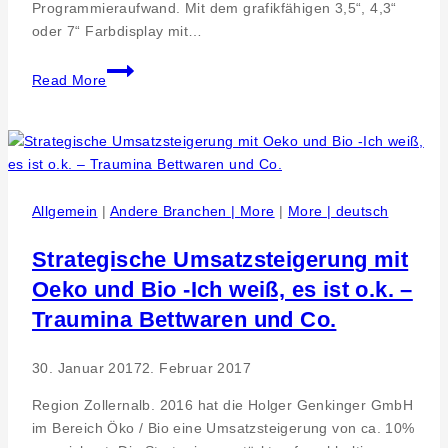
Programmieraufwand. Mit dem grafikfähigen 3,5“, 4,3“
oder 7“ Farbdisplay mit…
Automatisierung.
Read More
Moderne
IT
Technik
zu
mehr
Effizienz
Allgemein
|
Andere Branchen | More
|
More | deutsch
in
den
Strategische Umsatzsteigerung mit
Produktionsabläufen
Oeko und Bio -Ich weiß, es ist o.k. –
Traumina Bettwaren und Co.
30. Januar 2017
2. Februar 2017
Region Zollernalb. 2016 hat die Holger Genkinger GmbH
im Bereich Öko / Bio eine Umsatzsteigerung von ca. 10%