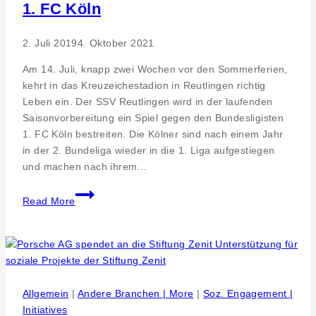
1. FC Köln
2. Juli 2019
4. Oktober 2021
Am 14. Juli, knapp zwei Wochen vor den Sommerferien,
kehrt in das Kreuzeichestadion in Reutlingen richtig
Leben ein. Der SSV Reutlingen wird in der laufenden
Saisonvorbereitung ein Spiel gegen den Bundesligisten
1. FC Köln bestreiten. Die Kölner sind nach einem Jahr
in der 2. Bundeliga wieder in die 1. Liga aufgestiegen
und machen nach ihrem…
SSV
Read More
Reutlingen
05
spielt
groß
auf
–
Allgemein
|
Andere Branchen | More
|
Soz. Engagement |
Topspiel
Initiatives