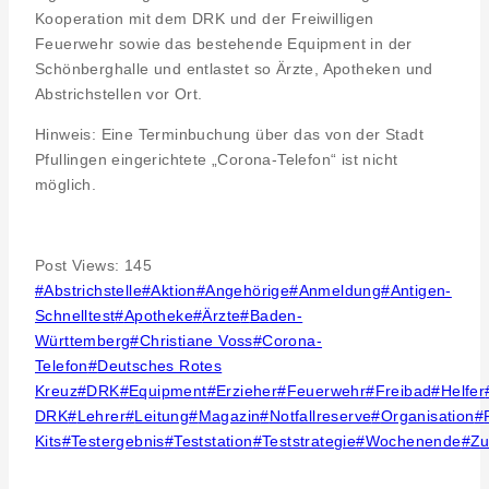
Kooperation mit dem DRK und der Freiwilligen
Feuerwehr sowie das bestehende Equipment in der
Schönberghalle und entlastet so Ärzte, Apotheken und
Abstrichstellen vor Ort.
Hinweis: Eine Terminbuchung über das von der Stadt
Pfullingen eingerichtete „Corona-Telefon“ ist nicht
möglich.
Post Views:
145
Post
#
Abstrichstelle
#
Aktion
#
Angehörige
#
Anmeldung
#
Antigen-
Tags:
Schnelltest
#
Apotheke
#
Ärzte
#
Baden-
Württemberg
#
Christiane Voss
#
Corona-
Telefon
#
Deutsches Rotes
Kreuz
#
DRK
#
Equipment
#
Erzieher
#
Feuerwehr
#
Freibad
#
Helfer
DRK
#
Lehrer
#
Leitung
#
Magazin
#
Notfallreserve
#
Organisation
#
Kits
#
Testergebnis
#
Teststation
#
Teststrategie
#
Wochenende
#
Zu