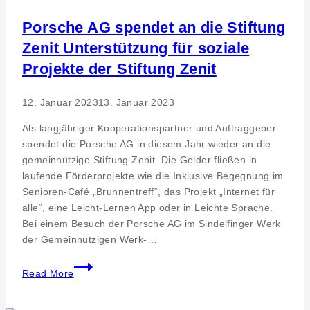
gegen
den
Porsche AG spendet an die Stiftung
Bundesligisten
Zenit Unterstützung für soziale
1.
Projekte der Stiftung Zenit
FC
Köln
12. Januar 2023
13. Januar 2023
Als langjähriger Kooperationspartner und Auftraggeber
spendet die Porsche AG in diesem Jahr wieder an die
gemeinnützige Stiftung Zenit. Die Gelder fließen in
laufende Förderprojekte wie die Inklusive Begegnung im
Senioren-Café „Brunnentreff“, das Projekt „Internet für
alle“, eine Leicht-Lernen App oder in Leichte Sprache.
Bei einem Besuch der Porsche AG im Sindelfinger Werk
der Gemeinnützigen Werk-…
Porsche
Read More
AG
spendet