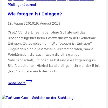
auf
Pfullinger Journal
dem
Wie fotogen ist Eningen?
Klimaweg
durch
19. August 2019
19. August 2019
das
Rinnental
(GeE) Vor die Linsen aber ohne Spätzle soll das
Biosphärengebiet beim Fotowettbewerb der Gemeinde
Eningen. Zu beweisen gilt: Wie fotogen ist Eningen?
Eingeladen sind alle Amateur, -Profifotografen, sowie
Fotokünstler, die Lust haben die einzigartige
Naturlandschaft, Eningen selbst und die Umgebung im
Bild festzuhalten. Hierbei ist allerdings nicht nur der Blick
„trauf“ sondern auch der Blick…
Wie
Read More
fotogen
ist
Eningen?