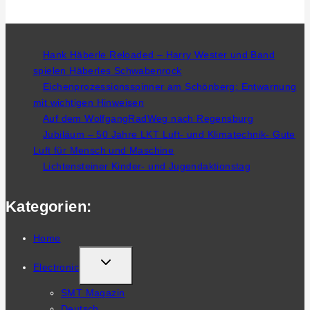
Hank Häberle Reloaded – Harry Wester und Band
spielen Häberles Schwabenrock
Eichenprozessionsspinner am Schönberg: Entwarnung
mit wichtigen Hinweisen
Auf dem WolfgangRadWeg nach Regensburg
Jubiläum – 50 Jahre LKT Luft- und Klimatechnik- Gute
Luft für Mensch und Maschine
Lichtensteiner Kinder- und Jugendaktionstag
Kategorien:
Home
TOGGLE
Electronic
CHILD
SMT Magazin
MENU
Deutsch