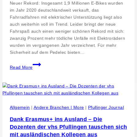
Neuer Rekord: Insgesamt 1,9 Millionen E-Bikes wurden
im Jahr 2020 deutschlandweit verkauft, das
Fahrradfahren mit elektrischer Unterstützung liegt also
auch weiterhin voll im Trend. Leider bringt der neue
Fahrspaß auch einen weniger schönen Rekord mit sich:
zwanzig Prozent mehr tödliche Unfälle mit Elektrorädern
wurden im vergangenen Jahr verzeichnet. Für mehr
Sicherheit auf dem Pedelec bieten…
Sicher
Read More
auf
dem
Pedelec
–
Ein
Fahrtraining
Allgemein
|
Andere Branchen | More
|
Pfullinger Journal
nicht
Dank Erasmus+ ins Ausland – Die
nur
Dozenten der vhs Pfullingen tauschen sich
für
Senioren
mit ausländischen Kollegen aus