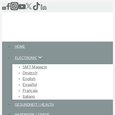
Skip
to
content
HOME
ELECTRONIC
SMT Magazin
Deutsch
English
Español
Français
Italiano
GESUNDHEIT | HEALTH
HANDWERK | TRADE