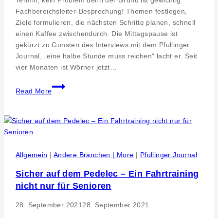
Termin, kein Problem denn der Grund ist gewichtig.
Fachbereichsleiter-Besprechung! Themen festlegen,
Ziele formulieren, die nächsten Schritte planen, schnell
einen Kaffee zwischendurch. Die Mittagspause ist
gekürzt zu Gunsten des Interviews mit dem Pfullinger
Journal, „eine halbe Stunde muss reichen“ lacht er. Seit
vier Monaten ist Wörner jetzt…
Bürgermeister
Read More
Stefan
Wörner
fühlt
sich
wohl
in
Allgemein
|
Andere Branchen | More
|
Pfullinger Journal
Pfullingen
Sicher auf dem Pedelec – Ein Fahrtraining
nicht nur für Senioren
28. September 2021
28. September 2021