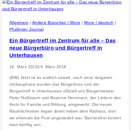
Region
–
Ausflugstipps
für
Allgemein
|
Andere Branchen | More
|
More | deutsch
|
die
Pfullinger Journal
Ferien
Ein Bürgertreff im Zentrum für alle – Das
neue Bürgerbüro und Bürgertreff in
Unterhausen
16. März 2018
19. März 2018
(BW) Jetzt ist es endlich soweit, nach einer längeren
Umbauphase wurden das Bürgerbüro und der
Bürgertreff in Unterhausen offiziell von Bürgermeister
Peter Nußbaum und Beatrice Herrmann, der Leiterin des
Amts für Familie und Bildung, eingeweiht. Die neuen
Räumlichkeiten liegen direkt neben dem Rathaus, dort
wo ehemals die Post angesiedelt war. Barrierefrei kommt
man künftig von…