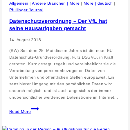
der
Allgemein
|
Andere Branchen | More
|
More | deutsch
|
Stuhlsteige
Pfullinger Journal
Datenschutzverordnung – Der VfL hat
seine Hausaufgaben gemacht
14. August 2018
(BW) Seit dem 25. Mai diesen Jahres ist die neue EU
Datenschutz-Grundverordnung, kurz DSGVO, in Kraft
getreten. Kurz gesagt, regelt und vereinheitlicht sie die
Verarbeitung von personenbezogenen Daten von
Unternehmen und öffentlichen Stellen europaweit. Ein
sensiblerer Umgang mit den persönlichen Daten wird
dadurch möglich, und ist auch angesichts der immer
unübersichtlicher werdenden Datenströme im Internet…
Datenschutzverordnung
Read More
–
Der
VfL