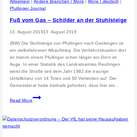
Allgemein
|
Andere Branchen | More
|
More | deutsch
|
Pfullinger Journal
Fuß vom Gas – Schilder an der Stuhlsteige
13. August 2019
13. August 2019
(BW) Die Stuhlsteige von Pfullingen nach Genkingen ist
ein vielbefahrener Albaufstieg: Die Verkehrssituation dort
ist manch einem Pfullinger schon länger ein Dorn im
Auge. In einer Statistik des Landratsamtes Reutlingen
weist die Straße seit dem Jahr 1982 die traurige
Unfallbilanz von 14 Toten und 50 Verletzten auf. Der
Gemeinderat hatte deshalb gefordert, dass hier ein…
Fuß
Read More
vom
Gas
–
Schilder
an