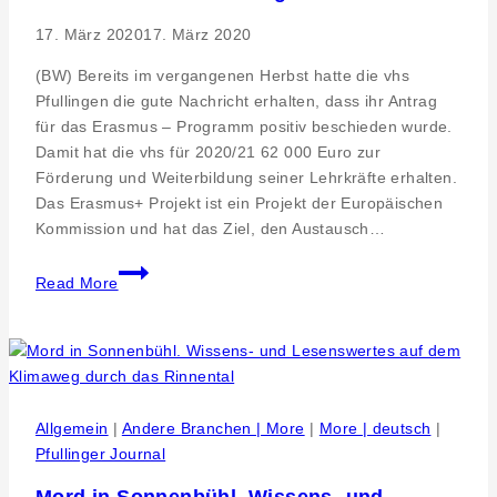
17. März 2020
17. März 2020
(BW) Bereits im vergangenen Herbst hatte die vhs
Pfullingen die gute Nachricht erhalten, dass ihr Antrag
für das Erasmus – Programm positiv beschieden wurde.
Damit hat die vhs für 2020/21 62 000 Euro zur
Förderung und Weiterbildung seiner Lehrkräfte erhalten.
Das Erasmus+ Projekt ist ein Projekt der Europäischen
Kommission und hat das Ziel, den Austausch…
Dank
Read More
Erasmus+
ins
Ausland
–
Die
Dozenten
Allgemein
|
Andere Branchen | More
|
More | deutsch
|
der
Pfullinger Journal
vhs
Mord in Sonnenbühl. Wissens- und