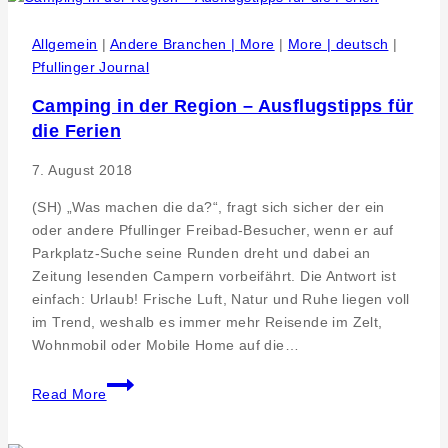
hat
seine
Allgemein
|
Andere Branchen | More
|
More | deutsch
|
Hausaufgaben
Pfullinger Journal
gemacht
Camping in der Region – Ausflugstipps für
die Ferien
7. August 2018
(SH) „Was machen die da?“, fragt sich sicher der ein
oder andere Pfullinger Freibad-Besucher, wenn er auf
Parkplatz-Suche seine Runden dreht und dabei an
Zeitung lesenden Campern vorbeifährt. Die Antwort ist
einfach: Urlaub! Frische Luft, Natur und Ruhe liegen voll
im Trend, weshalb es immer mehr Reisende im Zelt,
Wohnmobil oder Mobile Home auf die…
Camping
Read More
in
der