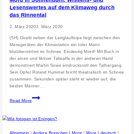
Pfullingen
Lesenswertes auf dem Klimaweg durch
tauschen
sich
das Rinnental
mit
2. März 2020
2. März 2020
ausländischen
Kollegen
(SH) Direkt neben der Langlaufloipe liegt zwischen den
aus
Messgeräten der Klimastation ein toter Mann
blutüberströmt im Schnee. Eindeutig Mord! Mit Buch in
der einen und fiktiver Tatwaffe in der anderen Hand
demonstriert Martin Sowa eindrucksvoll den Tathergang.
Sein Opfer Roland Hummel bricht theatralisch im Schnee
zusammen. Sekunden später steht er wieder auf, die
beiden Männer…
Mord
Read More
in
Sonnenbühl.
Wissens-
und
Lesenswertes
Allgemein
|
Andere Branchen | More
|
More | deutsch
|