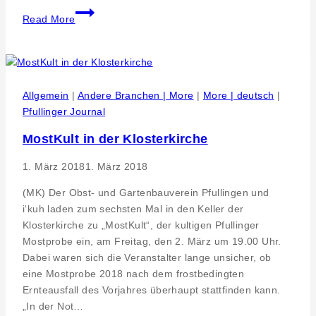
Ein
Read More
Bürgertreff
im
Zentrum
für
alle
Allgemein
|
Andere Branchen | More
|
More | deutsch
|
–
Pfullinger Journal
Das
MostKult in der Klosterkirche
neue
Bürgerbüro
1. März 2018
1. März 2018
und
Bürgertreff
(MK) Der Obst- und Gartenbauverein Pfullingen und
in
i‘kuh laden zum sechsten Mal in den Keller der
Unterhausen
Klosterkirche zu „MostKult“, der kultigen Pfullinger
Mostprobe ein, am Freitag, den 2. März um 19.00 Uhr.
Dabei waren sich die Veranstalter lange unsicher, ob
eine Mostprobe 2018 nach dem frostbedingten
Ernteausfall des Vorjahres überhaupt stattfinden kann.
„In der Not…