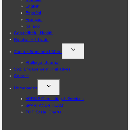
English
Español
Français
Italiano
Gesundheit | Health
Handwerk | Trade
TOGGLE
Andere Branchen | More
CHILD
Pfullinger Journal
MENU
Soz. Engagement | Initiatives
Contact
TOGGLE
Homepages
CHILD
APROS Consulting & Services
MENU
SPARTANER TEAM
TOP Sozial Charta