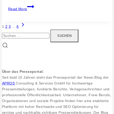
MostKult
Read More
in
der
Klosterkirche
Next
Page
1
2
3
…
6
Page
Suchen
navigation
nach:
Über das Presseportal:
Seit bald 15 Jahren steht das Presseportal/ der News-Blog der
APROS
Consulting & Services GmbH für hochwertige
Pressemitteilungen, fundierte Berichte, Verlagsnachrichten und
professionelle Öffentlichkeitsarbeit. Unternehmen, Freie Berufe,
Organisationen und soziale Projekte finden hier eine etablierte
Plattform mit hoher Reichweite und SEO Optimierung für
seriöse und nachhaltig sichtbare Pressemitteilungen. Der Blog