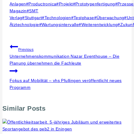
Anlagen
#
Productronica
#
Projekt
#
Prototypenfertigung
#
Przesse
Magazin
#
SMT
Verlag
#
Stuttgart
#
Technologien
#
Testphase
#
Überwachung
#
Un
Ätztechnologie
#
Wartungsintervalle
#
Weiterentwicklung
#
Zukunf
Beitragsnavigation
Previous
Unternehmenskommunikation Nazar Eventhouse – Die
Planung übernehmen die Fachleute
Fokus auf Mobilität – vhs Pfullingen veröffentlicht neues
Programm
Similar Posts