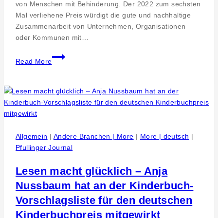
von Menschen mit Behinderung. Der 2022 zum sechsten
Mal verliehene Preis würdigt die gute und nachhaltige
Zusammenarbeit von Unternehmen, Organisationen
oder Kommunen mit…
Campus
Read More
Mensch
vergibt
Kooperationspreis
für
soziales
Engagement
–
Allgemein
|
Andere Branchen | More
|
More | deutsch
|
Preisträger
Pfullinger Journal
2022
ist
Lesen macht glücklich – Anja
die
Nussbaum hat an der Kinderbuch-
Stadt
Vorschlagsliste für den deutschen
Herrenberg
Kinderbuchpreis mitgewirkt