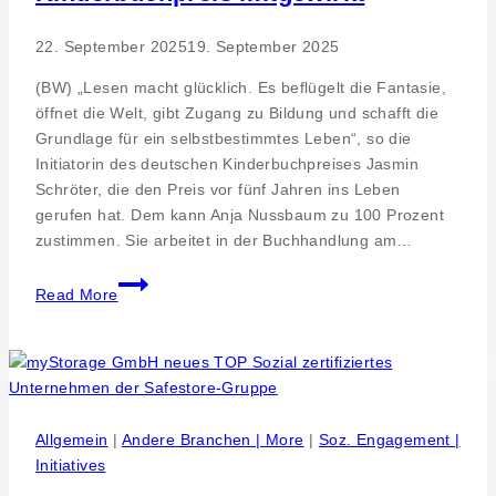
22. September 2025
19. September 2025
(BW) „Lesen macht glücklich. Es beflügelt die Fantasie,
öffnet die Welt, gibt Zugang zu Bildung und schafft die
Grundlage für ein selbstbestimmtes Leben“, so die
Initiatorin des deutschen Kinderbuchpreises Jasmin
Schröter, die den Preis vor fünf Jahren ins Leben
gerufen hat. Dem kann Anja Nussbaum zu 100 Prozent
zustimmen. Sie arbeitet in der Buchhandlung am…
Lesen
Read More
macht
glücklich
–
Anja
Nussbaum
hat
Allgemein
|
Andere Branchen | More
|
Soz. Engagement |
an
Initiatives
der