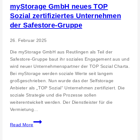
Kinderbuch-
myStorage GmbH neues TOP
Vorschlagsliste
Sozial zertifiziertes Unternehmen
für
der Safestore-Gruppe
den
deutschen
Kinderbuchpreis
26. Februar 2025
mitgewirkt
Die myStorage GmbH aus Reutlingen als Teil der
Safestore-Gruppe baut ihr soziales Engagement aus und
wird neuer Unternehmenspartner der TOP Sozial Charta.
Bei myStorage werden soziale Werte seit langem
großgeschrieben. Nun wurde das der Selfstorage
Anbieter als „TOP Sozial“ Unternehmen zertifiziert. Die
soziale Strategie und die Prozesse sollen
weiterentwickelt werden. Der Dienstleister für die
Vermietung…
myStorage
Read More
GmbH
neues