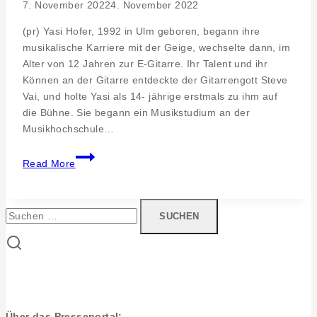
7. November 2022
4. November 2022
(pr) Yasi Hofer, 1992 in Ulm geboren, begann ihre
musikalische Karriere mit der Geige, wechselte dann, im
Alter von 12 Jahren zur E-Gitarre. Ihr Talent und ihr
Können an der Gitarre entdeckte der Gitarrengott Steve
Vai, und holte Yasi als 14- jährige erstmals zu ihm auf
die Bühne. Sie begann ein Musikstudium an der
Musikhochschule…
Rock
Read More
goes
Grieshaber
Halle
Suchen
–
nach:
Kult’19
Konzert
mit
Yasi
Hofer,
Über das Presseportal: