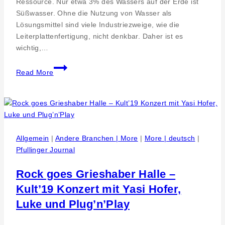
Ressource. Nur etwa 3% des Wassers auf der Erde ist
Süßwasser. Ohne die Nutzung von Wasser als
Lösungsmittel sind viele Industriezweige, wie die
Leiterplattenfertigung, nicht denkbar. Daher ist es
wichtig,…
Umweltstrategie
Read More
in
der
Leiterplattenproduktion.
Investition
in
Abwasseraufbereitung
Allgemein
|
Andere Branchen | More
|
More | deutsch
|
der
Pfullinger Journal
Becker
&
Rock goes Grieshaber Halle –
Müller
Kult’19 Konzert mit Yasi Hofer,
Schaltungsdruck
Luke und Plug’n’Play
GmbH