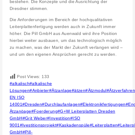
bestehen. Die Konzepte und die Ausrichtung der
Dresdner stimmen.
Die Anforderungen im Bereich der hochqualitativen
Leiterplattenfertigung werden auch in Zukunft immer
höher. Die Pill GmbH aus Auenwald wird ihre Position
hierbei weiter ausbauen, um das technologisch möglich
zu machen, was der Markt der Zukunft verlangen wird –
und um den eigenen Ansprüchen gerecht zu werden.
Post Views:
133
Post
#
alkalisch
#
alkalische
Tags:
Lösungen
#
Anbieter
#
Ätzanlage
#
ätzen
#
Ätzmodul
#
Ätzverfahre
EN ISO
14001
#
Dresden
#
Durchlaufanlagen
#
Elektronikfertigungen
#
Eng
Ätzanöage
#
Foerderung
#
G+W Leiterplatten Dresden
GmbH
#
Grit Weber
#
Investition
#
ISO
9001
#
Ivestitionsprojekt
#
Kaskadenspüle
#
Leiterplatten
#
Leiterp
GmbH
#
Pill-