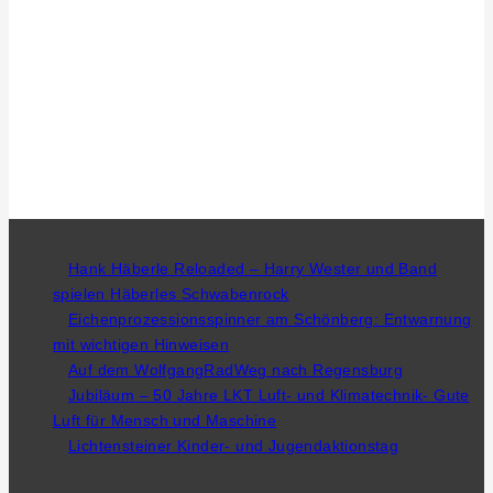
Hank Häberle Reloaded – Harry Wester und Band
spielen Häberles Schwabenrock
Eichenprozessionsspinner am Schönberg: Entwarnung
mit wichtigen Hinweisen
Auf dem WolfgangRadWeg nach Regensburg
Jubiläum – 50 Jahre LKT Luft- und Klimatechnik- Gute
Luft für Mensch und Maschine
Lichtensteiner Kinder- und Jugendaktionstag