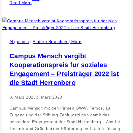
Read More
5-
jähriges
Jubiläum
und
erweitertes
Sportangebot
Allgemein
|
Andere Branchen | More
des
peb2
Campus Mensch vergibt
in
Kooperationspreis für soziales
Eningen
Engagement – Preisträger 2022 ist
die Stadt Herrenberg
8. März 2023
3. März 2023
Campus Mensch mit den Firmen GWW, Femos, 1a
Zugang und der Stiftung Zenit würdigen damit das
besondere Engagement der Stadt Herrenberg – Amt für
Technik und Grün bei der Förderung und Unterstützung