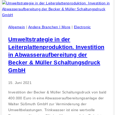
TOP
Sozial
zertifiziertes
Unternehmen
der
Allgemein
|
Andere Branchen | More
|
Electronic
Safestore-
Gruppe
Umweltstrategie in der
Leiterplattenproduktion. Investition
in Abwasseraufbereitung der
Becker & Müller Schaltungsdruck
GmbH
15. Juni 2021
Investition der Becker & Müller Schaltungsdruck von bald
400.000 Euro in eine Abwasseraufbereitungsanlage der
Walter Süßmuth GmbH zur Verminderung der
Umweltbelastungen. Trinkwasser ist eine wertvolle