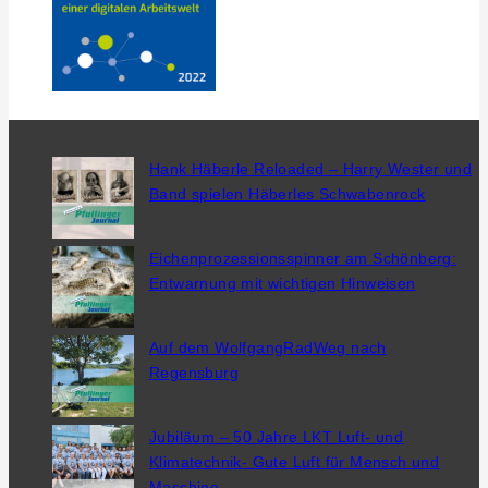
Hank Häberle Reloaded – Harry Wester und
Band spielen Häberles Schwabenrock
Eichenprozessionsspinner am Schönberg:
Entwarnung mit wichtigen Hinweisen
Auf dem WolfgangRadWeg nach
Regensburg
Jubiläum – 50 Jahre LKT Luft- und
Klimatechnik- Gute Luft für Mensch und
Maschine