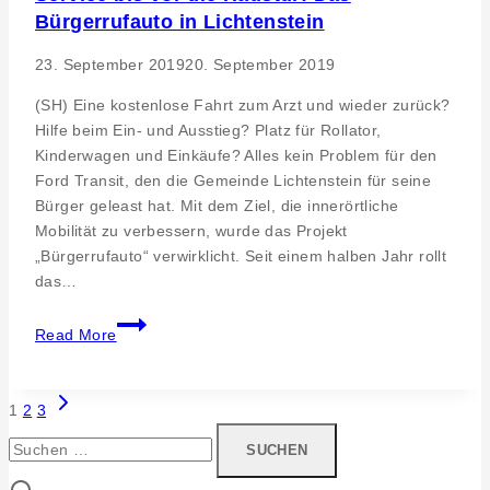
Bürgerrufauto in Lichtenstein
Jahre
Erfolgsgeschichte.
23. September 2019
20. September 2019
(SH) Eine kostenlose Fahrt zum Arzt und wieder zurück?
Hilfe beim Ein- und Ausstieg? Platz für Rollator,
Kinderwagen und Einkäufe? Alles kein Problem für den
Ford Transit, den die Gemeinde Lichtenstein für seine
Bürger geleast hat. Mit dem Ziel, die innerörtliche
Mobilität zu verbessern, wurde das Projekt
„Bürgerrufauto“ verwirklicht. Seit einem halben Jahr rollt
das…
Service
Read More
bis
vor
die
Next
Page
1
2
3
Haustür:
Page
Suchen
navigation
Das
nach:
Bürgerrufauto