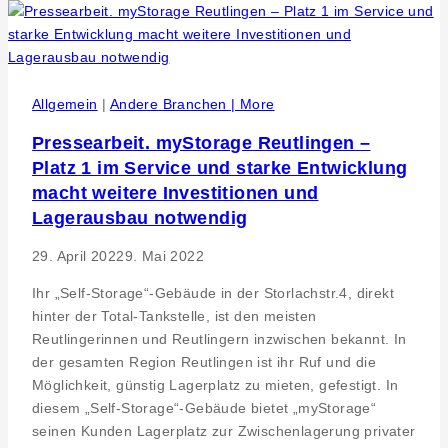
mit
dem
neuen
vhs
Programm
Allgemein
|
Andere Branchen | More
Pressearbeit. myStorage Reutlingen –
Platz 1 im Service und starke Entwicklung
macht weitere Investitionen und
Lagerausbau notwendig
29. April 2022
9. Mai 2022
Ihr „Self-Storage“-Gebäude in der Storlachstr.4, direkt
hinter der Total-Tankstelle, ist den meisten
Reutlingerinnen und Reutlingern inzwischen bekannt. In
der gesamten Region Reutlingen ist ihr Ruf und die
Möglichkeit, günstig Lagerplatz zu mieten, gefestigt. In
diesem „Self-Storage“-Gebäude bietet „myStorage“
seinen Kunden Lagerplatz zur Zwischenlagerung privater