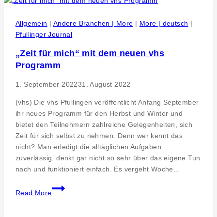
Werkzeuge
Reutlingen
Allgemein
|
Andere Branchen | More
|
More | deutsch
|
erfolgreich
Pfullinger Journal
durch
„Zeit für mich“ mit dem neuen vhs
neue
Programm
Ansätze
1. September 2022
31. August 2022
(vhs) Die vhs Pfullingen veröffentlicht Anfang September
ihr neues Programm für den Herbst und Winter und
bietet den Teilnehmern zahlreiche Gelegenheiten, sich
Zeit für sich selbst zu nehmen. Denn wer kennt das
nicht? Man erledigt die alltäglichen Aufgaben
zuverlässig, denkt gar nicht so sehr über das eigene Tun
nach und funktioniert einfach. Es vergeht Woche…
„Zeit
Read More
für
mich“