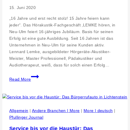
15. Juni 2020
„16 Jahre und erst recht stolz! 15 Jahre feiern kann
jeder“. Das Hörakustik-Fachgeschäft ‚LEMKE hören‚ in
Neu-Ulm feiert 16-jähriges Jubiläum. Basis für seinen
Erfolg ist eine gute Ausbildung. Seit 16 Jahren ist das
Unternehmen in Neu-Ulm für seine Kunden aktiv.
Lennard Lemke, ausgebildeter Hörgeräte-Akustiker-
Meister, Master Professionell, Pädakustiker und
Audiotherapeut, weiß, dass für solch einen Erfolg…
Strategie
Read More
Neu-
Ulm.
Fachgeschaeft
für
Hoergeraete
Allgemein
|
Andere Branchen | More
|
More | deutsch
|
LEMKE
Pfullinger Journal
hoeren
Service bis vor die Haustür: Das
16