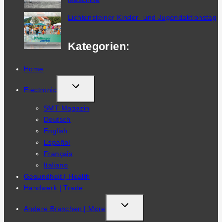
Lichtensteiner Kinder- und Jugendaktionstag
Kategorien:
Home
TOGGLE
Electronic
CHILD
SMT Magazin
MENU
Deutsch
English
Español
Français
Italiano
Gesundheit | Health
Handwerk | Trade
TOGGLE
Andere Branchen | More
CHILD