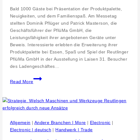
Bald 1000 Gäste bei Präsentation der Produktpalette,
Neuigkeiten, und dem Familienspaß. Am Messetag
stellten Dominik Pflüger und Patrick Masterson, die
Geschäftsführer der PflüMa GmbH, die
Leistungsfähigkeit ihrer angebotenen Geräte unter
Beweis. Interessierte erlebten die Erweiterung ihrer
Produktpalette bei Essen, Spaß und Spiel der Reutlinger
PflüMa GmbH in der Ausstellung in Laisen 31. Besucher
des Ladengeschäftes…
Pressearbeit
Read More
Event.
Hausmessen
bei
der
PflüMa
GmbH
Allgemein
|
Andere Branchen | More
|
Electronic
|
in
Electronic | deutsch
|
Handwerk | Trade
Reutlingen