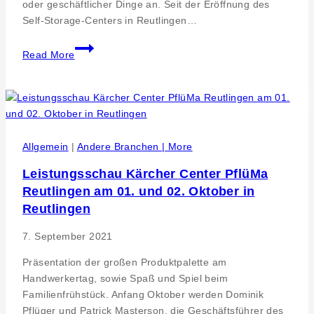
oder geschäftlicher Dinge an. Seit der Eröffnung des
Self-Storage-Centers in Reutlingen…
Pressearbeit.
Read More
myStorage
Reutlingen
–
Platz
1
im
Allgemein
|
Andere Branchen | More
Service
Leistungsschau Kärcher Center PflüMa
und
Reutlingen am 01. und 02. Oktober in
starke
Entwicklung
Reutlingen
macht
7. September 2021
weitere
Investitionen
Präsentation der großen Produktpalette am
und
Handwerkertag, sowie Spaß und Spiel beim
Lagerausbau
Familienfrühstück. Anfang Oktober werden Dominik
notwendig
Pflüger und Patrick Masterson, die Geschäftsführer des