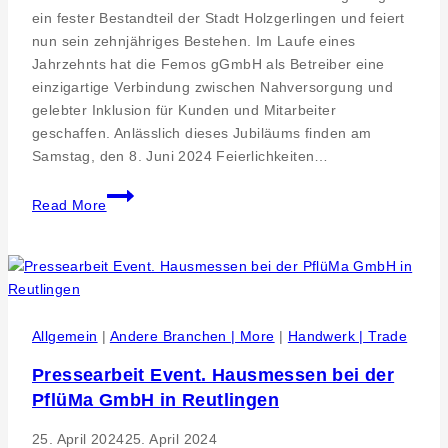
ein fester Bestandteil der Stadt Holzgerlingen und feiert
nun sein zehnjähriges Bestehen. Im Laufe eines
Jahrzehnts hat die Femos gGmbH als Betreiber eine
einzigartige Verbindung zwischen Nahversorgung und
gelebter Inklusion für Kunden und Mitarbeiter
geschaffen. Anlässlich dieses Jubiläums finden am
Samstag, den 8. Juni 2024 Feierlichkeiten…
10
Read More
Jahre
CAP-
Markt
Holzgerlingen:
Eine
Erfolgsgeschichte
Allgemein
|
Andere Branchen | More
|
Handwerk | Trade
der
Pressearbeit Event. Hausmessen bei der
Inklusion
PflüMa GmbH in Reutlingen
und
Nahversorgung
25. April 2024
25. April 2024