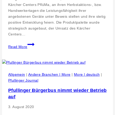
Kärcher Centers PflüMa, an ihren Herbstaktions-, bzw.
Handwerkertagen die Leistungsfähigkeit ihrer
angebotenen Geräte unter Beweis stellen und ihre stetig
positive Entwicklung feiern. Die Produktpalette wurde
strategisch ausgebaut, der Umsatz des Kärcher
Centers…
Leistungsschau
Read More
Kärcher
Center
PflüMa
Reutlingen
am
Allgemein
|
Andere Branchen | More
|
More | deutsch
|
01.
Pfullinger Journal
und
Pfullinger Bürgerbus nimmt wieder Betrieb
02.
auf
Oktober
in
3. August 2020
Reutlingen