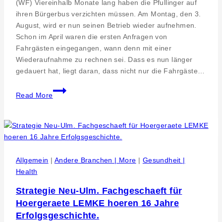
(WF) Viereinhalb Monate lang haben die Pfullinger auf
ihren Bürgerbus verzichten müssen. Am Montag, den 3.
August, wird er nun seinen Betrieb wieder aufnehmen.
Schon im April waren die ersten Anfragen von
Fahrgästen eingegangen, wann denn mit einer
Wiederaufnahme zu rechnen sei. Dass es nun länger
gedauert hat, liegt daran, dass nicht nur die Fahrgäste…
Pfullinger
Read More
Bürgerbus
nimmt
wieder
Betrieb
auf
Allgemein
|
Andere Branchen | More
|
Gesundheit |
Health
Strategie Neu-Ulm. Fachgeschaeft für
Hoergeraete LEMKE hoeren 16 Jahre
Erfolgsgeschichte.