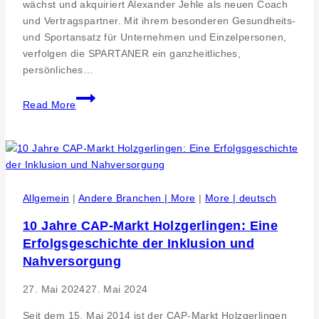
wächst und akquiriert Alexander Jehle als neuen Coach
und Vertragspartner. Mit ihrem besonderen Gesundheits-
und Sportansatz für Unternehmen und Einzelpersonen,
verfolgen die SPARTANER ein ganzheitliches,
persönliches…
Wachstumsstrategie.
Read More
SPARTANER-
Team.de
baut
überregionales
Servicenetz
aus
Allgemein
|
Andere Branchen | More
|
More | deutsch
10 Jahre CAP-Markt Holzgerlingen: Eine
Erfolgsgeschichte der Inklusion und
Nahversorgung
27. Mai 2024
27. Mai 2024
Seit dem 15. Mai 2014 ist der CAP-Markt Holzgerlingen