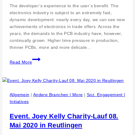
The developer’s experience to the user’s benefit. The
electronics industry is subject to an extremely fast,
dynamic development. nearly every day, we can see new
achievements of electronics in trade offers. Across the
years, the demands to the PCB industry have, however,
continually grown. Higher time pressure in production,
thinner PCBs, more and more delicate…
PILL
Read More
GmbH
–
Vacuum
etching
technology
Allgemein
|
Andere Branchen | More
|
Soz. Engagement |
has
Initiatives
grown
into
Event. Joey Kelly Charity-Lauf 08.
the
Mai 2020 in Reutlingen
industry
standard