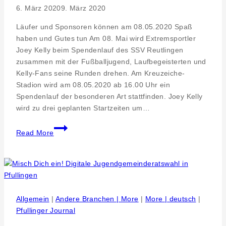
6. März 2020
9. März 2020
Läufer und Sponsoren können am 08.05.2020 Spaß
haben und Gutes tun Am 08. Mai wird Extremsportler
Joey Kelly beim Spendenlauf des SSV Reutlingen
zusammen mit der Fußballjugend, Laufbegeisterten und
Kelly-Fans seine Runden drehen. Am Kreuzeiche-
Stadion wird am 08.05.2020 ab 16.00 Uhr ein
Spendenlauf der besonderen Art stattfinden. Joey Kelly
wird zu drei geplanten Startzeiten um…
Event.
Read More
Joey
Kelly
Charity-
Lauf
08.
Mai
Allgemein
|
Andere Branchen | More
|
More | deutsch
|
2020
Pfullinger Journal
in