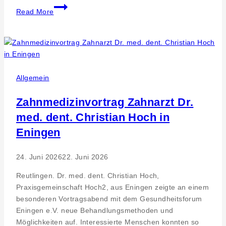
Wechsel
Read More
bei
der
vhs
Pfullingen:
Moderatorin
für
Allgemein
Besucherinnen
und
Zahnmedizinvortrag Zahnarzt Dr.
Besucher
med. dent. Christian Hoch in
Eningen
24. Juni 2026
22. Juni 2026
Reutlingen. Dr. med. dent. Christian Hoch,
Praxisgemeinschaft Hoch2, aus Eningen zeigte an einem
besonderen Vortragsabend mit dem Gesundheitsforum
Eningen e.V. neue Behandlungsmethoden und
Möglichkeiten auf. Interessierte Menschen konnten so