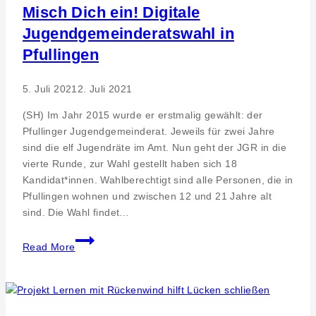
Reutlingen
Misch Dich ein! Digitale
Jugendgemeinderatswahl in
Pfullingen
5. Juli 2021
2. Juli 2021
(SH) Im Jahr 2015 wurde er erstmalig gewählt: der
Pfullinger Jugendgemeinderat. Jeweils für zwei Jahre
sind die elf Jugendräte im Amt. Nun geht der JGR in die
vierte Runde, zur Wahl gestellt haben sich 18
Kandidat*innen. Wahlberechtigt sind alle Personen, die in
Pfullingen wohnen und zwischen 12 und 21 Jahre alt
sind. Die Wahl findet…
Misch
Read More
Dich
ein!
Digitale
Jugendgemeinderatswahl