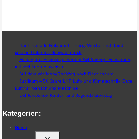
Hank Häberle Reloaded – Harry Wester und Band
spielen Häberles Schwabenrock
Eichenprozessionsspinner am Schönberg: Entwarnung
mit wichtigen Hinweisen
Auf dem WolfgangRadWeg nach Regensburg
Jubiläum – 50 Jahre LKT Luft- und Klimatechnik- Gute
Luft für Mensch und Maschine
Lichtensteiner Kinder- und Jugendaktionstag
Kategorien:
Home
TOGGLE