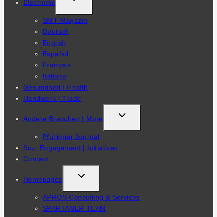
Electronic
CHILD
SMT Magazin
MENU
Deutsch
English
Español
Français
Italiano
Gesundheit | Health
Handwerk | Trade
TOGGLE
Andere Branchen | More
CHILD
Pfullinger Journal
MENU
Soz. Engagement | Initiatives
Contact
TOGGLE
Homepages
CHILD
APROS Consulting & Services
MENU
SPARTANER TEAM