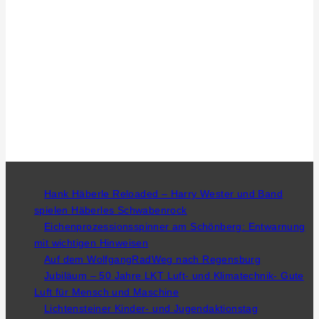
Hank Häberle Reloaded – Harry Wester und Band
spielen Häberles Schwabenrock
Eichenprozessionsspinner am Schönberg: Entwarnung
mit wichtigen Hinweisen
Auf dem WolfgangRadWeg nach Regensburg
Jubiläum – 50 Jahre LKT Luft- und Klimatechnik- Gute
Luft für Mensch und Maschine
Lichtensteiner Kinder- und Jugendaktionstag