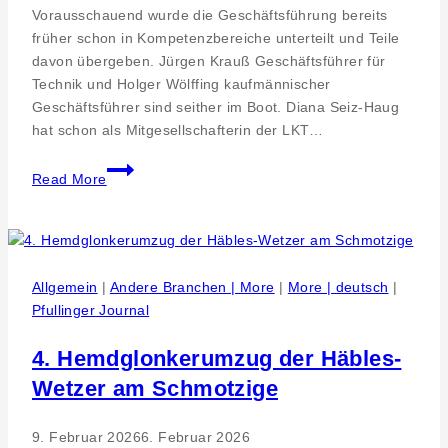
Vorausschauend wurde die Geschäftsführung bereits
früher schon in Kompetenzbereiche unterteilt und Teile
davon übergeben. Jürgen Krauß Geschäftsführer für
Technik und Holger Wölffing kaufmännischer
Geschäftsführer sind seither im Boot. Diana Seiz-Haug
hat schon als Mitgesellschafterin der LKT…
Strategieberatung.
Read More
LKT
Luft-
und
Klimatechnik
GmbH,
Allgemein
|
Andere Branchen | More
|
More | deutsch
|
Betzingen
Pfullinger Journal
–
Neue
4. Hemdglonkerumzug der Häbles-
Geschäftsführerin
Wetzer am Schmotzige
Diana
Seiz-
9. Februar 2026
6. Februar 2026
Haug