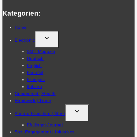
Kategorien:
Home
TOGGLE
Electronic
CHILD
SMT Magazin
MENU
Deutsch
English
Español
Français
Italiano
Gesundheit | Health
Handwerk | Trade
TOGGLE
Andere Branchen | More
CHILD
Pfullinger Journal
MENU
Soz. Engagement | Initiatives