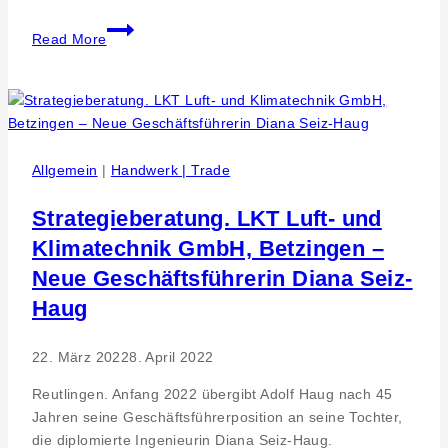
Klangvoller
Read More
Abschied
von
der
Eninger
Rathauskonzertreihe
Allgemein
|
Handwerk | Trade
Strategieberatung. LKT Luft- und
Klimatechnik GmbH, Betzingen –
Neue Geschäftsführerin Diana Seiz-
Haug
22. März 2022
8. April 2022
Reutlingen. Anfang 2022 übergibt Adolf Haug nach 45
Jahren seine Geschäftsführerposition an seine Tochter,
die diplomierte Ingenieurin Diana Seiz-Haug.