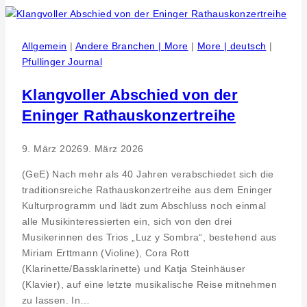
Neue
Osteopathie
Praxis
Allgemein
|
Andere Branchen | More
|
More | deutsch
|
für
Pfullinger Journal
den
Raum
Klangvoller Abschied von der
Kempten
Eninger Rathauskonzertreihe
in
Bad
9. März 2026
9. März 2026
Grönenbach
Therapeut
(GeE) Nach mehr als 40 Jahren verabschiedet sich die
Oliver
traditionsreiche Rathauskonzertreihe aus dem Eninger
Garn
Kulturprogramm und lädt zum Abschluss noch einmal
eröffnet
alle Musikinteressierten ein, sich von den drei
weiteren
Musikerinnen des Trios „Luz y Sombra“, bestehend aus
Standort
Miriam Erttmann (Violine), Cora Rott
im
(Klarinette/Bassklarinette) und Katja Steinhäuser
Allgäu
(Klavier), auf eine letzte musikalische Reise mitnehmen
zu lassen. In…