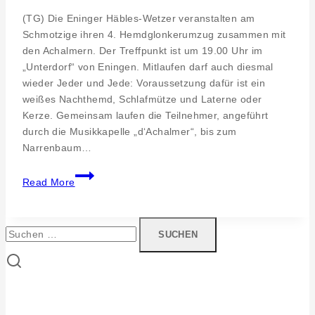
(TG) Die Eninger Häbles-Wetzer veranstalten am
Schmotzige ihren 4. Hemdglonkerumzug zusammen mit
den Achalmern. Der Treffpunkt ist um 19.00 Uhr im
„Unterdorf“ von Eningen. Mitlaufen darf auch diesmal
wieder Jeder und Jede: Voraussetzung dafür ist ein
weißes Nachthemd, Schlafmütze und Laterne oder
Kerze. Gemeinsam laufen die Teilnehmer, angeführt
durch die Musikkapelle „d‘Achalmer“, bis zum
Narrenbaum…
4.
Read More
Hemdglonkerumzug
der
Häbles-
Suchen
Wetzer
nach:
am
Schmotzige