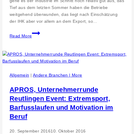
gehe es der Industrie im Schnitt noch relativ gut aus, das
Tief aus dem letzten Sommer haben die Betriebe
weitgehend überwunden, das liegt nach Einschätzung
der IHK aber vor allem an dem Export, so…
Der
Read More
Kittel
brennt
–
IHK
Präsident
Christian
Allgemein
|
Andere Branchen | More
Erbe
fordert
APROS, Unternehmerrunde
klare
Reutlingen Event: Extremsport,
Perspektiven
Barfusslaufen und Motivation im
für
die
Beruf
Wirtschaft
20. September 2016
10. Oktober 2016