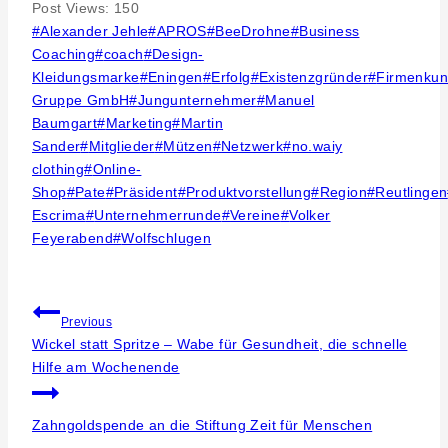
Post Views:
150
Post
#
Alexander Jehle
#
APROS
#
BeeDrohne
#
Business
Tags:
Coaching
#
coach
#
Design-
Kleidungsmarke
#
Eningen
#
Erfolg
#
Existenzgründer
#
Firmenku
Gruppe GmbH
#
Jungunternehmer
#
Manuel
Baumgart
#
Marketing
#
Martin
Sander
#
Mitglieder
#
Mützen
#
Netzwerk
#
no.waiy
clothing
#
Online-
Shop
#
Pate
#
Präsident
#
Produktvorstellung
#
Region
#
Reutlingen
Escrima
#
Unternehmerrunde
#
Vereine
#
Volker
Feyerabend
#
Wolfschlugen
Beitragsnavigation
Previous
Wickel statt Spritze – Wabe für Gesundheit, die schnelle
Hilfe am Wochenende
Zahngoldspende an die Stiftung Zeit für Menschen