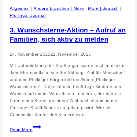
und
Allgemein
|
Andere Branchen | More
|
More | deutsch
|
-
Pfullinger Journal
prophylaxe
im
3. Wunschsterne-Aktion – Aufruf an
Bett
Familien, sich aktiv zu melden
24. November 2025
21. November 2025
Mit Unterstützung der Stadt organisieren auch in diesem
Jahr Ehrenamtliche von der Stiftung „Zeit für Menschen“
und dem Pfullinger Bürgertreff die Aktion „Pfullinger
Wunschsterne“. Dabei können bedürftige Kinder einen
Wunsch auf einem Wunschzettel notieren, der dann in
Form eines Sterns an einem Weihnachtsbaum in der
Pfullinger Stadtbücherei aufgehängt wird. Wer als
Geschenke-Käufer den Kindern eine…
3.
Read More
Wunschsterne-