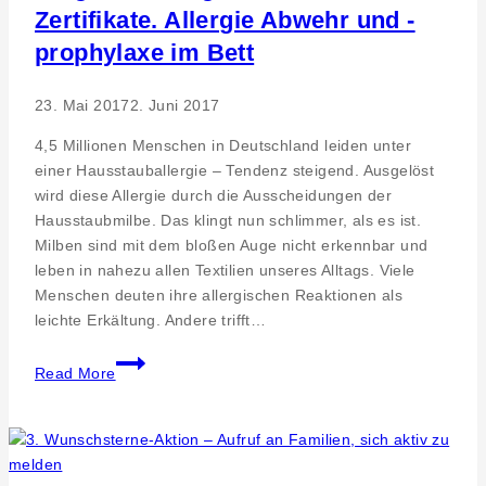
das
Zertifikate. Allergie Abwehr und -
DGE-
prophylaxe im Bett
Zertifikat
für
gesundheitsfördernde
23. Mai 2017
2. Juni 2017
und
4,5 Millionen Menschen in Deutschland leiden unter
nachhaltige
einer Hausstauballergie – Tendenz steigend. Ausgelöst
Verpflegung
wird diese Allergie durch die Ausscheidungen der
Hausstaubmilbe. Das klingt nun schlimmer, als es ist.
Milben sind mit dem bloßen Auge nicht erkennbar und
leben in nahezu allen Textilien unseres Alltags. Viele
Menschen deuten ihre allergischen Reaktionen als
leichte Erkältung. Andere trifft…
Holger
Read More
Genkinger
GmbH.
Zertifikate.
Allergie
Abwehr