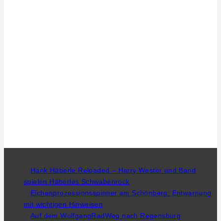
Hank Häberle Reloaded – Harry Wester und Band
spielen Häberles Schwabenrock
Eichenprozessionsspinner am Schönberg: Entwarnung
mit wichtigen Hinweisen
Auf dem WolfgangRadWeg nach Regensburg