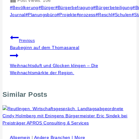
Post Views:
106
Post
#
Bevölkerung
#
Bürger
#
Bürgerbefragung
#
Bürgerbeteiligung
#
B
Tags:
Journal
#
Planungsbüro
#
Projekte
#
prozess
#
Reschl
#
Schulen
#
St
Beitragsnavigation
Previous
Baubeginn auf dem Thomasareal
Weihnachtsduft und Glocken klingen – Die
Weihnachtsmärkte der Region.
Similar Posts
Allgemein
|
Andere Branchen | More