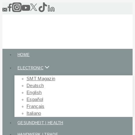
Skip
to
content
HOME
ELECTRONIC
SMT Magazin
Deutsch
English
Español
Français
Italiano
GESUNDHEIT | HEALTH
HANDWERK | TRADE