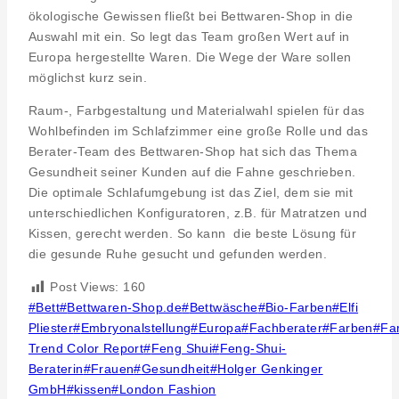
ökologische Gewissen fließt bei Bettwaren-Shop in die
Auswahl mit ein. So legt das Team großen Wert auf in
Europa hergestellte Waren. Die Wege der Ware sollen
möglichst kurz sein.
Raum-, Farbgestaltung und Materialwahl spielen für das
Wohlbefinden im Schlafzimmer eine große Rolle und das
Berater-Team des Bettwaren-Shop hat sich das Thema
Gesundheit seiner Kunden auf die Fahne geschrieben.
Die optimale Schlafumgebung ist das Ziel, dem sie mit
unterschiedlichen Konfiguratoren, z.B. für Matratzen und
Kissen, gerecht werden. So kann die beste Lösung für
die gesunde Ruhe gesucht und gefunden werden.
Post Views:
160
Post
#
Bett
#
Bettwaren-Shop.de
#
Bettwäsche
#
Bio-Farben
#
Elfi
Tags:
Pliester
#
Embryonalstellung
#
Europa
#
Fachberater
#
Farben
#
Fa
Trend Color Report
#
Feng Shui
#
Feng-Shui-
Beraterin
#
Frauen
#
Gesundheit
#
Holger Genkinger
GmbH
#
kissen
#
London Fashion