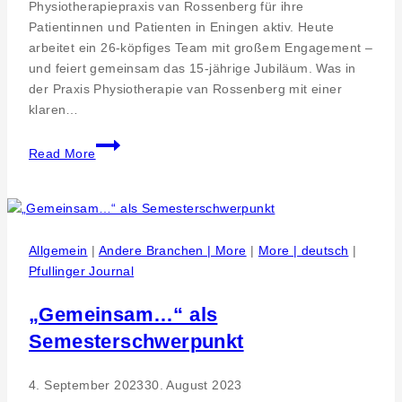
Physiotherapiepraxis van Rossenberg für ihre
Patientinnen und Patienten in Eningen aktiv. Heute
arbeitet ein 26-köpfiges Team mit großem Engagement –
und feiert gemeinsam das 15-jährige Jubiläum. Was in
der Praxis Physiotherapie van Rossenberg mit einer
klaren…
Erfolgsgeschichte:
Read More
Physiotherapie
van
Rossenberg
feiert
15-
Allgemein
|
Andere Branchen | More
|
More | deutsch
|
jähriges
Pfullinger Journal
Jubiläum
„Gemeinsam…“ als
Semesterschwerpunkt
4. September 2023
30. August 2023