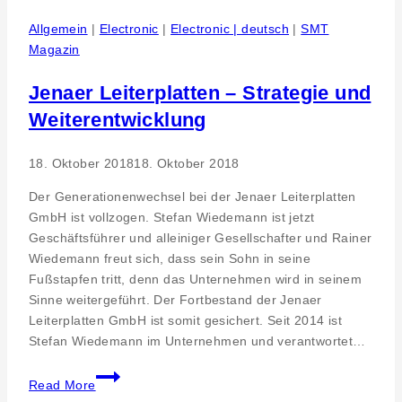
Reutlingen.
Initiative
Allgemein
|
Electronic
|
Electronic | deutsch
|
SMT
Unternehmer
Magazin
entwickeln
Unternehmer:
Jenaer Leiterplatten – Strategie und
no.waiy
Weiterentwicklung
clothing
18. Oktober 2018
18. Oktober 2018
Der Generationenwechsel bei der Jenaer Leiterplatten
GmbH ist vollzogen. Stefan Wiedemann ist jetzt
Geschäftsführer und alleiniger Gesellschafter und Rainer
Wiedemann freut sich, dass sein Sohn in seine
Fußstapfen tritt, denn das Unternehmen wird in seinem
Sinne weitergeführt. Der Fortbestand der Jenaer
Leiterplatten GmbH ist somit gesichert. Seit 2014 ist
Stefan Wiedemann im Unternehmen und verantwortet…
Jenaer
Read More
Leiterplatten