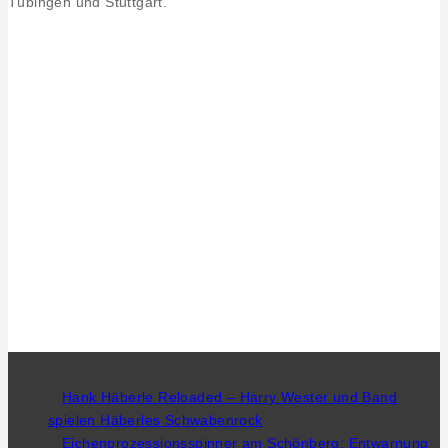
Tübingen und Stuttgart.
Hank Häberle Reloaded – Harry Wester und Band
spielen Häberles Schwabenrock
Eichenprozessionsspinner am Schönberg: Entwarnung