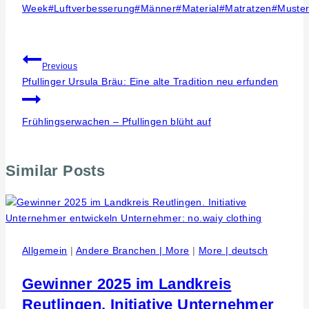
Week
#
Luftverbesserung
#
Männer
#
Material
#
Matratzen
#
Muste
Beitragsnavigation
Previous
Pfullinger Ursula Bräu: Eine alte Tradition neu erfunden
Frühlingserwachen – Pfullingen blüht auf
Similar Posts
Allgemein
|
Andere Branchen | More
|
More | deutsch
Gewinner 2025 im Landkreis
Reutlingen. Initiative Unternehmer