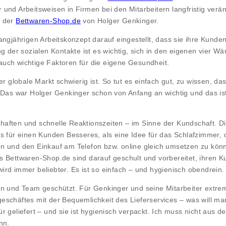
und Arbeitsweisen in Firmen bei den Mitarbeitern langfristig verä
. der
Bettwaren-Shop.de
von Holger Genkinger.
angjährigen Arbeitskonzept darauf eingestellt, dass sie ihre Kund
ng der sozialen Kontakte ist es wichtig, sich in den eigenen vier
uch wichtige Faktoren für die eigene Gesundheit.
er globale Markt schwierig ist. So tut es einfach gut, zu wissen, 
 Das war Holger Genkinger schon von Anfang an wichtig und das ist
aften und schnelle Reaktionszeiten – im Sinne der Kundschaft. Di
es für einen Kunden Besseres, als eine Idee für das Schlafzimmer,
en und den Einkauf am Telefon bzw. online gleich umsetzen zu kön
es Bettwaren-Shop.de sind darauf geschult und vorbereitet, ihren
rd immer beliebter. Es ist so einfach – und hygienisch obendrein.
n und Team geschützt. Für Genkinger und seine Mitarbeiter extrem 
eschäftes mit der Bequemlichkeit des Lieferservices – was will ma
r geliefert – und sie ist hygienisch verpackt. Ich muss nicht aus
nn.