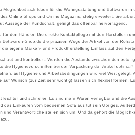
ie Möglichkeit sich Ideen für die Wohngestaltung und Bettwaren 
des Online Shops und Online Magazins, stetig erweitert. Sie arbei
ut Aussage der Kundschaft, gelingt das offenbar hervorragend.
le für den Händler. Die direkte Kontaktpflege mit den Herstellern u
nn Bettwaren-Shop.de die präzisen Wege der Artikel von der Rohst
 die eigene Marken- und Produktherstellung Einfluss auf den Fert
haut und kontrolliert. Werden die Abstände zwischen den beteilig
ise die Hygienevorschriften bei der Verpackung der Artikel optima
zelnen, auf Hygiene und Arbeitsbedingungen wird viel Wert gelegt. 
e auf Wunsch (zur Zeit sehr wichtig) lassen sich flexibel formen. E
st leichter und schneller. Es sind mehr Waren verfügbar und die Ausw
und das Einkaufen vom bequemen Sofa aus tut sein Übriges. Auße
n und Verantwortliche stellen sich um. Und da gehört die Möglichk
dazu.