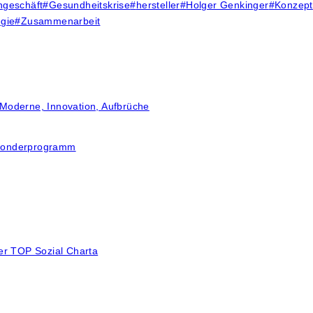
hgeschäft
#
Gesundheitskrise
#
hersteller
#
Holger Genkinger
#
Konzept
gie
#
Zusammenarbeit
Moderne, Innovation, Aufbrüche
t Sonderprogramm