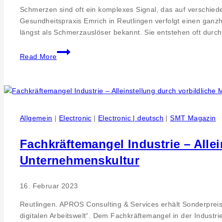
Charta
Schmerzen sind oft ein komplexes Signal, das auf verschied
Gesundheitspraxis Emrich in Reutlingen verfolgt einen gan
längst als Schmerzauslöser bekannt. Sie entstehen oft dur
Die
Read More
verborgenen
Ursachen
von
Schmerzen
Allgemein
|
Electronic
|
Electronic | deutsch
|
SMT Magazin
Fachkräftemangel Industrie – Alle
Unternehmenskultur
16. Februar 2023
Reutlingen. APROS Consulting & Services erhält Sonderprei
digitalen Arbeitswelt“. Dem Fachkräftemangel in der Industri