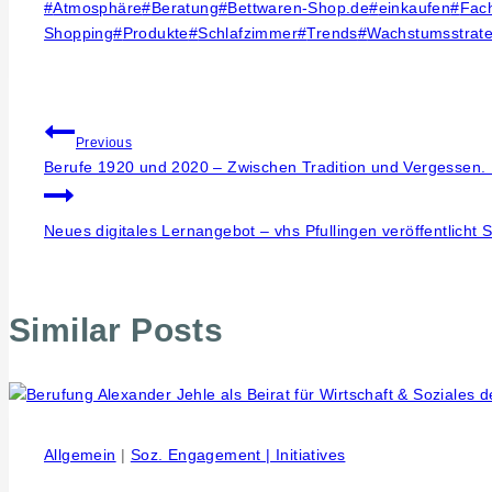
Post
#
Atmosphäre
#
Beratung
#
Bettwaren-Shop.de
#
einkaufen
#
Fac
Tags:
Shopping
#
Produkte
#
Schlafzimmer
#
Trends
#
Wachstumsstrate
Beitragsnavigation
Previous
Berufe 1920 und 2020 – Zwischen Tradition und Vergessen. 
Neues digitales Lernangebot – vhs Pfullingen veröffentlich
Similar Posts
Allgemein
|
Soz. Engagement | Initiatives