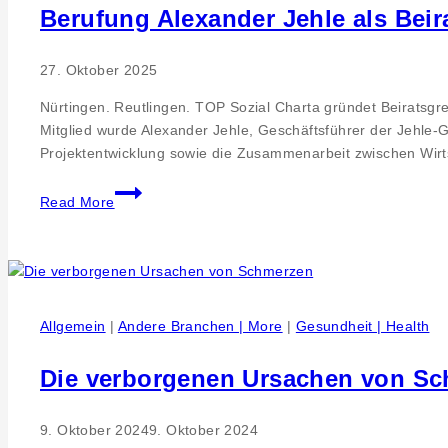
Berufung Alexander Jehle als Beira
27. Oktober 2025
Nürtingen. Reutlingen. TOP Sozial Charta gründet Beiratsgr
Mitglied wurde Alexander Jehle, Geschäftsführer der Jehle-Gr
Projektentwicklung sowie die Zusammenarbeit zwischen Wir
Berufung
Read More
Alexander
Jehle
als
Beirat
für
Allgemein
|
Andere Branchen | More
|
Gesundheit | Health
Wirtschaft
&
Die verborgenen Ursachen von S
Soziales
der
TOP
9. Oktober 2024
9. Oktober 2024
Sozial