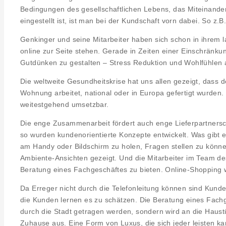
Bedingungen des gesellschaftlichen Lebens, das Miteinander 
eingestellt ist, ist man bei der Kundschaft vorn dabei. So z.B
Genkinger und seine Mitarbeiter haben sich schon in ihrem l
online zur Seite stehen. Gerade in Zeiten einer Einschränku
Gutdünken zu gestalten – Stress Reduktion und Wohlfühlen a
Die weltweite Gesundheitskrise hat uns allen gezeigt, dass d
Wohnung arbeitet, national oder in Europa gefertigt wurden.
weitestgehend umsetzbar.
Die enge Zusammenarbeit fördert auch enge Lieferpartnersch
so wurden kundenorientierte Konzepte entwickelt. Was gibt 
am Handy oder Bildschirm zu holen, Fragen stellen zu könn
Ambiente-Ansichten gezeigt. Und die Mitarbeiter im Team d
Beratung eines Fachgeschäftes zu bieten. Online-Shopping wi
Da Erreger nicht durch die Telefonleitung können sind Kunde
die Kunden lernen es zu schätzen. Die Beratung eines Fachg
durch die Stadt getragen werden, sondern wird an die Haustü
Zuhause aus. Eine Form von Luxus, die sich jeder leisten ka