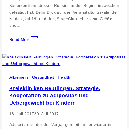
Kulturzentrum, dessen Ruf sich in der Region inzwischen
gefestigt hat. Beim Blick auf den Veranstaltungskalender
ist das „kult19“ und der „StageClub“ eine feste Größe
und…
Ergotherapie
Read More
Team
Weckmann
spendet
für
die
wichtige
Allgemein
|
Gesundheit | Health
Arbeit
Kreiskliniken Reutlingen. Strategie.
des
Kooperation zu Adipositas und
Eninger
Kulturzentrum
Uebergewicht bei Kindern
kult19
18. Juli 2017
20. Juli 2017
Adipositas ist der der Vergangenheit immer wieder in