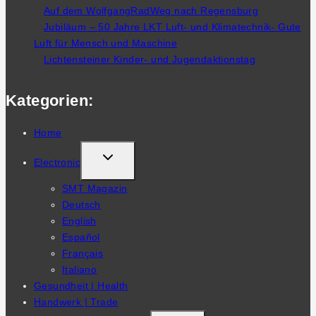
Auf dem WolfgangRadWeg nach Regensburg
Jubiläum – 50 Jahre LKT Luft- und Klimatechnik- Gute
Luft für Mensch und Maschine
Lichtensteiner Kinder- und Jugendaktionstag
Kategorien:
Home
TOGGLE
Electronic
CHILD
SMT Magazin
MENU
Deutsch
English
Español
Français
Italiano
Gesundheit | Health
Handwerk | Trade