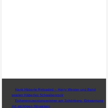
Hank Häberle Reloaded – Harry Wester und Band
spielen Häberles Schwabenrock
Eichenprozessionsspinner am Schönberg: Entwarnung
mit wichtigen Hinweisen