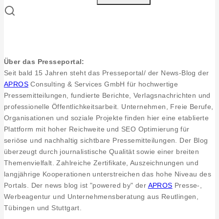
Barbara
Dürr
will
Bürgermeister
in
Über das Presseportal:
Eningen
Seit bald 15 Jahren steht das Presseportal/ der News-Blog der
werden.
APROS
Consulting & Services GmbH für hochwertige
Pressemitteilungen, fundierte Berichte, Verlagsnachrichten und
professionelle Öffentlichkeitsarbeit. Unternehmen, Freie Berufe,
Organisationen und soziale Projekte finden hier eine etablierte
Plattform mit hoher Reichweite und SEO Optimierung für
seriöse und nachhaltig sichtbare Pressemitteilungen. Der Blog
überzeugt durch journalistische Qualität sowie einer breiten
Themenvielfalt. Zahlreiche Zertifikate, Auszeichnungen und
langjährige Kooperationen unterstreichen das hohe Niveau des
Portals. Der news blog ist "powered by" der
APROS
Presse-,
Werbeagentur und Unternehmensberatung aus Reutlingen,
Tübingen und Stuttgart.