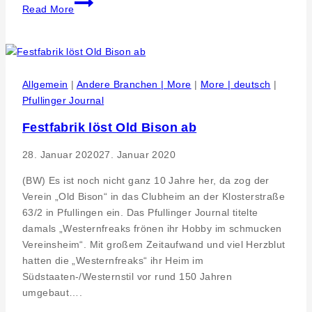
Read More
Kult
´19
öffnet
Allgemein
|
Andere Branchen | More
|
More | deutsch
|
Pfullinger Journal
Festfabrik löst Old Bison ab
28. Januar 2020
27. Januar 2020
(BW) Es ist noch nicht ganz 10 Jahre her, da zog der
Verein „Old Bison“ in das Clubheim an der Klosterstraße
63/2 in Pfullingen ein. Das Pfullinger Journal titelte
damals „Westernfreaks frönen ihr Hobby im schmucken
Vereinsheim“. Mit großem Zeitaufwand und viel Herzblut
hatten die „Westernfreaks“ ihr Heim im
Südstaaten-/Westernstil vor rund 150 Jahren
umgebaut….