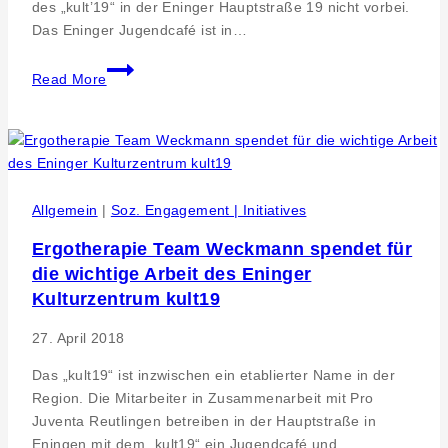
des „kult’19“ in der Eninger Hauptstraße 19 nicht vorbei.
Das Eninger Jugendcafé ist in…
APROS
Read More
neues
Engagement
in
Reutlinger
Kultur
und
Allgemein
|
Soz. Engagement | Initiatives
Musik-
Ergotherapie Team Weckmann spendet für
Sponsoring
die wichtige Arbeit des Eninger
des
Kult’19
Kulturzentrum kult19
Kulturzentrums
27. April 2018
Das „kult19“ ist inzwischen ein etablierter Name in der
Region. Die Mitarbeiter in Zusammenarbeit mit Pro
Juventa Reutlingen betreiben in der Hauptstraße in
Eningen mit dem „kult19“ ein Jugendcafé und