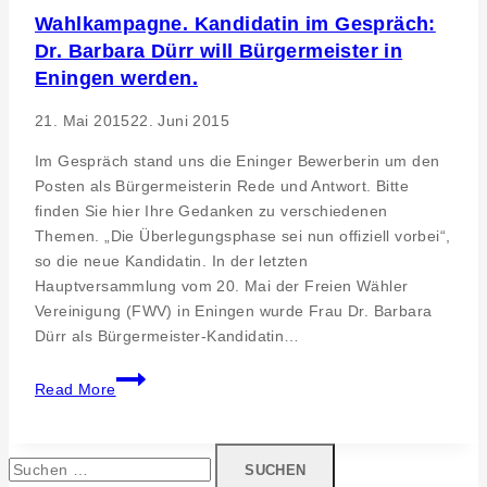
Arbeit
Wahlkampagne. Kandidatin im Gespräch:
–
Dr. Barbara Dürr will Bürgermeister in
Soziales
Engagement
Eningen werden.
der
21. Mai 2015
22. Juni 2015
Physiotherapiepraxis
van
Im Gespräch stand uns die Eninger Bewerberin um den
Rossenberg
Posten als Bürgermeisterin Rede und Antwort. Bitte
in
finden Sie hier Ihre Gedanken zu verschiedenen
Eningen
Themen. „Die Überlegungsphase sei nun offiziell vorbei“,
so die neue Kandidatin. In der letzten
Hauptversammlung vom 20. Mai der Freien Wähler
Vereinigung (FWV) in Eningen wurde Frau Dr. Barbara
Dürr als Bürgermeister-Kandidatin…
Wahlkampagne.
Read More
Kandidatin
im
Gespräch:
Suchen
Dr.
nach: