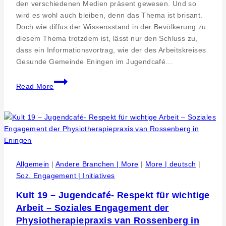
den verschiedenen Medien präsent gewesen. Und so
wird es wohl auch bleiben, denn das Thema ist brisant.
Doch wie diffus der Wissensstand in der Bevölkerung zu
diesem Thema trotzdem ist, lässt nur den Schluss zu,
dass ein Informationsvortrag, wie der des Arbeitskreises
Gesunde Gemeinde Eningen im Jugendcafé…
Kreiskliniken
Read More
Reutlingen.
Strategie.
Kooperation
zu
Adipositas
und
Uebergewicht
Allgemein
|
Andere Branchen | More
|
More | deutsch
|
bei
Soz. Engagement | Initiatives
Kindern
Kult 19 – Jugendcafé- Respekt für wichtige
Arbeit – Soziales Engagement der
Physiotherapiepraxis van Rossenberg in