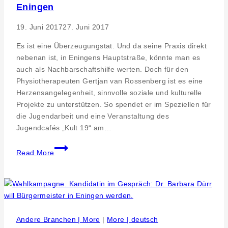
Eningen
19. Juni 2017
27. Juni 2017
Es ist eine Überzeugungstat. Und da seine Praxis direkt
nebenan ist, in Eningens Hauptstraße, könnte man es
auch als Nachbarschaftshilfe werten. Doch für den
Physiotherapeuten Gertjan van Rossenberg ist es eine
Herzensangelegenheit, sinnvolle soziale und kulturelle
Projekte zu unterstützen. So spendet er im Speziellen für
die Jugendarbeit und eine Veranstaltung des
Jugendcafés „Kult 19“ am…
Kult
Read More
19
–
Jugendcafé-
Respekt
für
wichtige
Andere Branchen | More
|
More | deutsch