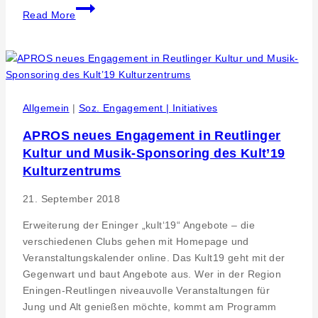
Festfabrik
Read More
löst
Old
Bison
ab
Allgemein
|
Soz. Engagement | Initiatives
APROS neues Engagement in Reutlinger
Kultur und Musik-Sponsoring des Kult’19
Kulturzentrums
21. September 2018
Erweiterung der Eninger „kult‘19“ Angebote – die
verschiedenen Clubs gehen mit Homepage und
Veranstaltungskalender online. Das Kult19 geht mit der
Gegenwart und baut Angebote aus. Wer in der Region
Eningen-Reutlingen niveauvolle Veranstaltungen für
Jung und Alt genießen möchte, kommt am Programm