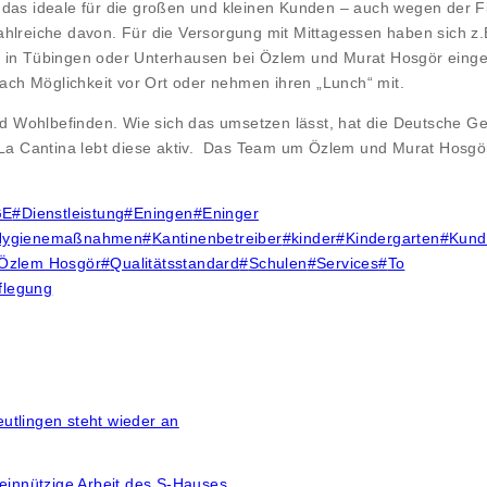
das ideale für die großen und kleinen Kunden – auch wegen der Fle
ahlreiche davon. Für die Versorgung mit Mittagessen haben sich z.
n in Tübingen oder Unterhausen bei Özlem und Murat Hosgör eing
nach Möglichkeit vor Ort oder nehmen ihren „Lunch“ mit.
nd Wohlbefinden. Wie sich das umsetzen lässt, hat die Deutsche Ges
d La Cantina lebt diese aktiv. Das Team um Özlem und Murat Hosgör
GE
#
Dienstleistung
#
Eningen
#
Eninger
Hygienemaßnahmen
#
Kantinenbetreiber
#
kinder
#
Kindergarten
#
Kund
Özlem Hosgör
#
Qualitätsstandard
#
Schulen
#
Services
#
To
flegung
utlingen steht wieder an
innützige Arbeit des S-Hauses