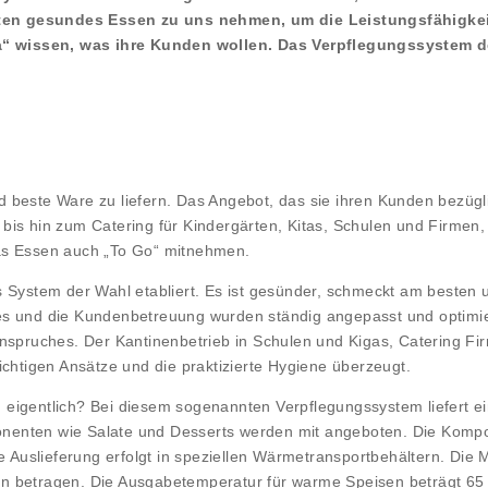
hten gesundes Essen zu uns nehmen, um die Leistungsfähigke
“ wissen, was ihre Kunden wollen. Das Verpflegungssystem der
und beste Ware zu liefern. Das Angebot, das sie ihren Kunden bezü
eb bis hin zum Catering für Kindergärten, Kitas, Schulen und Firmen
das Essen auch „To Go“ mitnehmen.
 System der Wahl etabliert. Es ist gesünder, schmeckt am besten u
rvices und die Kundenbetreuung wurden ständig angepasst und opti
nspruches. Der Kantinenbetrieb in Schulen und Kigas, Catering Fir
ichtigen Ansätze und die praktizierte Hygiene überzeugt.
eigentlich? Bei diesem sogenannten Verpflegungssystem liefert ein
nenten wie Salate und Desserts werden mit angeboten. Die Kompon
e Auslieferung erfolgt in speziellen Wärmetransportbehältern. Die 
betragen. Die Ausgabetemperatur für warme Speisen beträgt 65 °C,