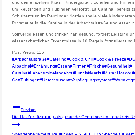
und den einzelnen Kitas, Kindergärten, Schulen und Firmen 
um Reutlingen und Tübingen versorgt „La Cantina“ bereits z
Schulzentrum im Reutlinger Norden sowie viele Kindergärte
Privatleute in die Kantine in der Arbachtalstraße und essen 
Vollwertig essen und trinken hält gesund, fördert Leistung u
wissenschaftlicher Erkenntnisse in 10 Regeln formuliert un
Post Views:
116
Post
#
Arbachtalstraße
#
Catering
#
Cook & Chill
#
Cook & Freeze
#
D
Tags:
Arbachtal
#
Ernährung
#
Essen
#
Firmen
#
Frische
#
Gesundheit
#
Cantina
#
Lebensmittelangebot
#
Lunch
#
Markt
#
Murat Hosgör
#
Go
#
Tübingen
#
Unterhausen
#
Verpflegungssystem
#
Warmverp
Beitragsnavigation
Previous
Die Re-Zertifizierung als gesunde Gemeinde im Landkreis Re
Spendenparlament Reutlingen – 5.500 Euro Spende für geme