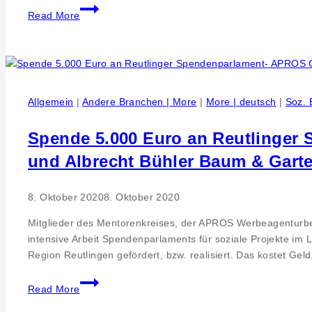
110.000
Read More
Euro
Investition
der
Murtfeldt
Additive
Allgemein
|
Andere Branchen | More
|
More | deutsch
|
Soz. 
Solutions
GmbH
Spende 5.000 Euro an Reutlinger
in
ein
und Albrecht Bühler Baum & Gart
Abwärmekonzept
der
8. Oktober 2020
8. Oktober 2020
Welsch
Maschinen
Mitglieder des Mentorenkreises, der APROS Werbeagenturber
&
intensive Arbeit Spendenparlaments für soziale Projekte im 
Werkzeuge
Region Reutlingen gefördert, bzw. realisiert. Das kostet Ge
Spende
Read More
5.000