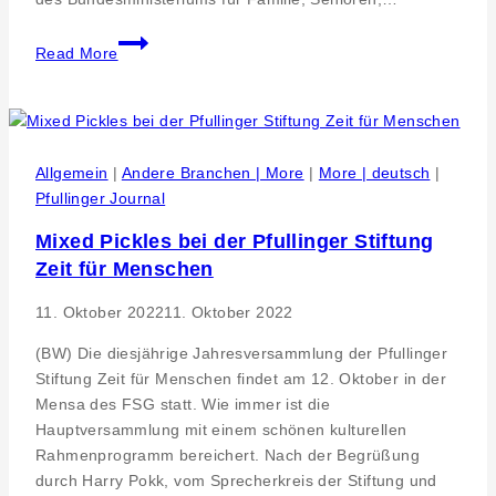
Böblingen
Read More
zeigt
Inklusion
und
Vielfalt
Allgemein
|
Andere Branchen | More
|
More | deutsch
|
Pfullinger Journal
Mixed Pickles bei der Pfullinger Stiftung
Zeit für Menschen
11. Oktober 2022
11. Oktober 2022
(BW) Die diesjährige Jahresversammlung der Pfullinger
Stiftung Zeit für Menschen findet am 12. Oktober in der
Mensa des FSG statt. Wie immer ist die
Hauptversammlung mit einem schönen kulturellen
Rahmenprogramm bereichert. Nach der Begrüßung
durch Harry Pokk, vom Sprecherkreis der Stiftung und