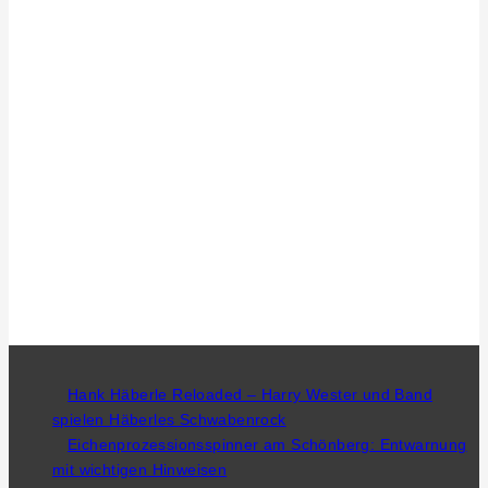
Hank Häberle Reloaded – Harry Wester und Band
spielen Häberles Schwabenrock
Eichenprozessionsspinner am Schönberg: Entwarnung
mit wichtigen Hinweisen