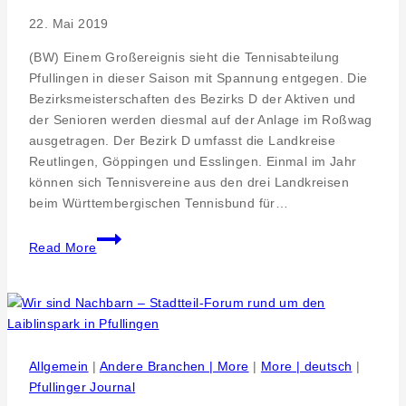
Schulungen
22. Mai 2019
in
Reutlingen
(BW) Einem Großereignis sieht die Tennisabteilung
Pfullingen in dieser Saison mit Spannung entgegen. Die
Bezirksmeisterschaften des Bezirks D der Aktiven und
der Senioren werden diesmal auf der Anlage im Roßwag
ausgetragen. Der Bezirk D umfasst die Landkreise
Reutlingen, Göppingen und Esslingen. Einmal im Jahr
können sich Tennisvereine aus den drei Landkreisen
beim Württembergischen Tennisbund für…
Bezirksmeisterschaften
Read More
–
Tennis
vom
Feinsten
vom
30.5.
Allgemein
|
Andere Branchen | More
|
More | deutsch
|
–
Pfullinger Journal
02.6.