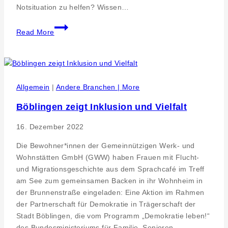
Notsituation zu helfen? Wissen…
Stiftung
Read More
spendet
Erste-
Hilfe-
Kurs
für
Allgemein
|
Andere Branchen | More
Bürgerbus-
Böblingen zeigt Inklusion und Vielfalt
Team
16. Dezember 2022
Die Bewohner*innen der Gemeinnützigen Werk- und
Wohnstätten GmbH (GWW) haben Frauen mit Flucht-
und Migrationsgeschichte aus dem Sprachcafé im Treff
am See zum gemeinsamen Backen in ihr Wohnheim in
der Brunnenstraße eingeladen: Eine Aktion im Rahmen
der Partnerschaft für Demokratie in Trägerschaft der
Stadt Böblingen, die vom Programm „Demokratie leben!“
des Bundesministeriums für Familie, Senioren,…