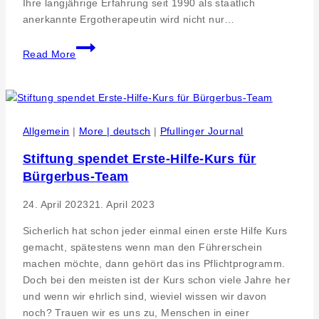
Ihre langjährige Erfahrung seit 1990 als staatlich
anerkannte Ergotherapeutin wird nicht nur…
Gratulation
Read More
30
Jahre
Ergotherapie
Team
Weckmann
Allgemein
|
More | deutsch
|
Pfullinger Journal
in
Stiftung spendet Erste-Hilfe-Kurs für
Pfullingen
Bürgerbus-Team
24. April 2023
21. April 2023
Sicherlich hat schon jeder einmal einen erste Hilfe Kurs
gemacht, spätestens wenn man den Führerschein
machen möchte, dann gehört das ins Pflichtprogramm.
Doch bei den meisten ist der Kurs schon viele Jahre her
und wenn wir ehrlich sind, wieviel wissen wir davon
noch? Trauen wir es uns zu, Menschen in einer