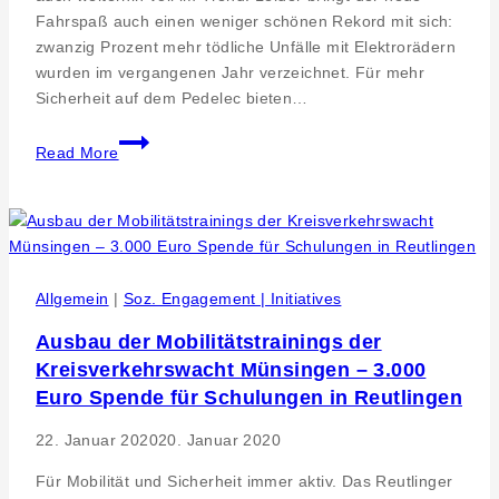
Fahrspaß auch einen weniger schönen Rekord mit sich:
zwanzig Prozent mehr tödliche Unfälle mit Elektrorädern
wurden im vergangenen Jahr verzeichnet. Für mehr
Sicherheit auf dem Pedelec bieten…
Sicher
Read More
auf
dem
Pedelec
–
Ein
Fahrtraining
Allgemein
|
Soz. Engagement | Initiatives
nicht
Ausbau der Mobilitätstrainings der
nur
Kreisverkehrswacht Münsingen – 3.000
für
Senioren
Euro Spende für Schulungen in Reutlingen
22. Januar 2020
20. Januar 2020
Für Mobilität und Sicherheit immer aktiv. Das Reutlinger