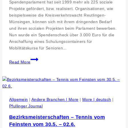
Spendenparlament hat seit 1999 mehr als 225 soziale
Projekte gefördert, bzw. realisiert. Organisationen, wie
beispielsweise die Kreisverkehrswacht Reutlingen-
Münsingen, können sich mit ihrem dringenden Bedarf
und ihren sozialen Projekten beim Parlament bewerben.
Nun wurde ein Spendenscheck über 3.000 Euro für die
Anschaffung eines Schulungscontainers für
Mobilitätskurse für Senioren…
Ausbau
Read More
der
Mobilitätstrainings
der
Kreisverkehrswacht
Münsingen
–
Allgemein
|
Andere Branchen | More
|
More | deutsch
|
3.000
Pfullinger Journal
Euro
Bezirksmeisterschaften – Tennis vom
Spende
Feinsten vom 30.5. – 02.6.
für