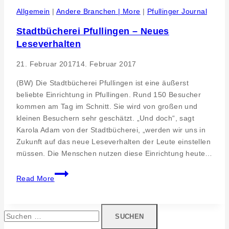
bei
Allgemein
|
Andere Branchen | More
|
Pfullinger Journal
der
Stadtbücherei Pfullingen – Neues
Arbeit
Leseverhalten
mit
Demenz
21. Februar 2017
14. Februar 2017
(BW) Die Stadtbücherei Pfullingen ist eine äußerst
beliebte Einrichtung in Pfullingen. Rund 150 Besucher
kommen am Tag im Schnitt. Sie wird von großen und
kleinen Besuchern sehr geschätzt. „Und doch“, sagt
Karola Adam von der Stadtbücherei, „werden wir uns in
Zukunft auf das neue Leseverhalten der Leute einstellen
müssen. Die Menschen nutzen diese Einrichtung heute…
Stadtbücherei
Read More
Pfullingen
–
Neues
Suchen
Leseverhalten
nach: