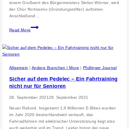
einem Grußwort des Bürgermeisters Stefan Wörner, wird
der Chor ffortissimo (Gründungsstifter) auftreten.
Anschließend…
Mixed
Read More
Pickles
bei
der
Pfullinger
Stiftung
Zeit
Allgemein
|
Andere Branchen | More
|
Pfullinger Journal
für
Sicher auf dem Pedelec – Ein Fahrtraining
Menschen
nicht nur für Senioren
28. September 2021
28. September 2021
Neuer Rekord: Insgesamt 1,9 Millionen E-Bikes wurden
im Jahr 2020 deutschlandweit verkauft, das
Fahrradfahren mit elektrischer Unterstützung liegt also
auch weiterhin voll im Trend. Leider bringt der neue