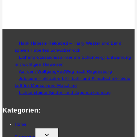
Hank Häberle Reloaded – Harry Wester und Band
spielen Häberles Schwabenrock
Eichenprozessionsspinner am Schönberg: Entwarnung
mit wichtigen Hinweisen
Auf dem WolfgangRadWeg nach Regensburg
Jubiläum – 50 Jahre LKT Luft- und Klimatechnik- Gute
Luft für Mensch und Maschine
Lichtensteiner Kinder- und Jugendaktionstag
Kategorien:
Home
TOGGLE