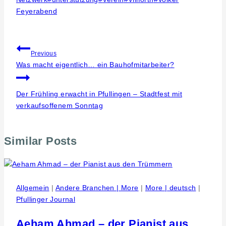
Feyerabend
Beitragsnavigation
Previous
Was macht eigentlich… ein Bauhofmitarbeiter?
Der Frühling erwacht in Pfullingen – Stadtfest mit
verkaufsoffenem Sonntag
Similar Posts
Allgemein
|
Andere Branchen | More
|
More | deutsch
|
Pfullinger Journal
Aeham Ahmad – der Pianist aus