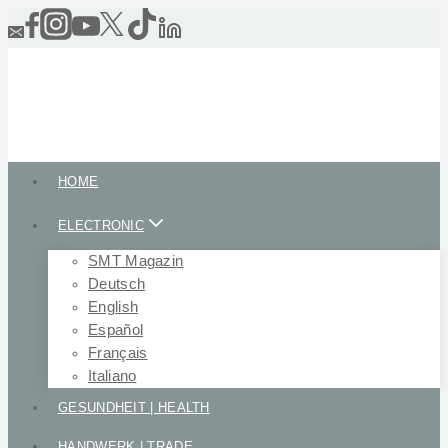
Skip
to
content
HOME
ELECTRONIC
SMT Magazin
Deutsch
English
Español
Français
Italiano
GESUNDHEIT | HEALTH
HANDWERK | TRADE