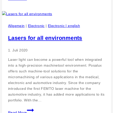
Lastenfahrräder
Calw
–
Kooperationsprojekt
mit
Allgemein
|
Electronic
|
Electronic | english
APROS
Consulting
Lasers for all environments
und
Services
1. Juli 2020
Laser light can become a powerful tool when integrated
into a high-precision machinetool environment. Posalux
offers such machine-tool solutions for the
micromachining of various applications in the medical,
electronic and automotive industry. Since the company
introduced the first FEMTO laser machine for the
automotive industry, it has added more applications to its
portfolio. With the…
Lasers
Read More