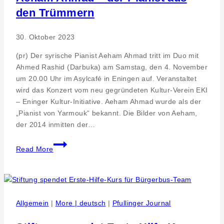
den Trümmern
30. Oktober 2023
(pr) Der syrische Pianist Aeham Ahmad tritt im Duo mit
Ahmed Rashid (Darbuka) am Samstag, den 4. November
um 20.00 Uhr im Asylcafé in Eningen auf. Veranstaltet
wird das Konzert vom neu gegründeten Kultur-Verein EKI
– Eninger Kultur-Initiative. Aeham Ahmad wurde als der
„Pianist von Yarmouk“ bekannt. Die Bilder von Aeham,
der 2014 inmitten der…
Aeham
Read More
Ahmad
–
der
Pianist
aus
Allgemein
|
More | deutsch
|
Pfullinger Journal
den
Trümmern