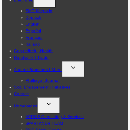
Electronic
CHILD
SMT Magazin
MENU
Deutsch
English
Español
Français
Italiano
Gesundheit | Health
Handwerk | Trade
TOGGLE
Andere Branchen | More
CHILD
Pfullinger Journal
MENU
Soz. Engagement | Initiatives
Contact
TOGGLE
Homepages
CHILD
APROS Consulting & Services
MENU
SPARTANER TEAM