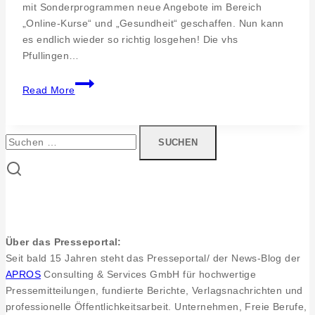
mit Sonderprogrammen neue Angebote im Bereich
„Online-Kurse“ und „Gesundheit“ geschaffen. Nun kann
es endlich wieder so richtig losgehen! Die vhs
Pfullingen…
Neues
Read More
vhs-
Programm
am
Suchen
Start
nach:
Über das Presseportal:
Seit bald 15 Jahren steht das Presseportal/ der News-Blog der
APROS
Consulting & Services GmbH für hochwertige
Pressemitteilungen, fundierte Berichte, Verlagsnachrichten und
professionelle Öffentlichkeitsarbeit. Unternehmen, Freie Berufe,