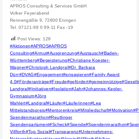
APROS Consulting & Services GmbH
Volker Feyerabend
Rennengäßle 9, 72800 Eningen
Tel. 07121-98 0 99-11 Fax -19
Post Views:
128
Post
#
Aktionen
#
APROS
#
APROS
Tags:
Consulting
#
Armut
#
Ausgrenzung
#
Austausch
#
Baden-
Württemberg
#
Begeisterung
#
Christiane Koester-
Wagner
#
Christoph Landgraf
#
Dr. Barbara
Dürr
#
DVAG
#
Engagement
#
engagieren
#
Family Award
4.0
#
Förderanträge
#
Freude
#
gefördert
#
gemeinnützige
#
Gesell
Landgraf
#
Initiativen
#
Isolation
#
Jahr
#
Johannes-Kepler-
Gymnasium
#
Jörg
Wahlert
#
Landgraf
#
Läufer
#
Läuferinnen
#
Lea
Mittelstandspreis
#
Mentorenkreis
#
Mitgliedschaft
#
Motivation
#
P
Spendenmarathon
#
Reutlinger
Spendenparlament
#
Scheck
#
Spende
#
Spendenmarathon
#
Spe
Villforth
#
Top Sozial
#
Transparenz
#
Unternehmens-
Netzwerk
#
unterstützung
#
Verein
#
Villforth
#
Volker