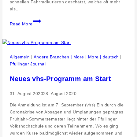
schnellen Fahrradkurieren geschätzt, welche oft mehr
als…
Neues
Read More
Lasten
E-
Bike
–
GWW
Allgemein
|
Andere Branchen | More
|
More | deutsch
|
baut
Pfullinger Journal
ihre
Marke
Neues vhs-Programm am Start
XCYC
Pickup
31. August 2020
28. August 2020
weiter
aus
Die Anmeldung ist am 7. September (vhs) Ein durch die
Coronakrise von Absagen und Umplanungen geprägtes
Frühjahr-Sommersemester liegt hinter der Pfullinger
Volkshochschule und deren Teilnehmern. Wo es ging,
wurden Kurse baldmöglichst wieder aufgenommen und