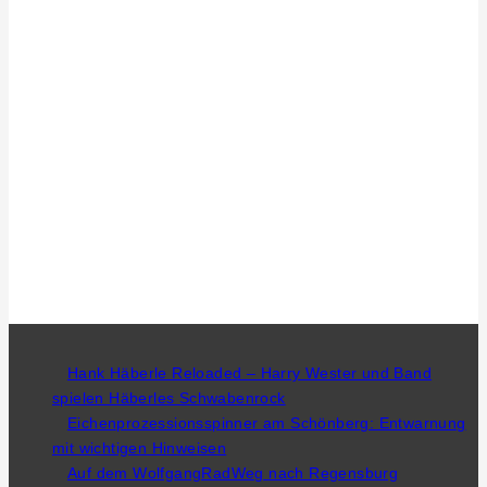
Hank Häberle Reloaded – Harry Wester und Band
spielen Häberles Schwabenrock
Eichenprozessionsspinner am Schönberg: Entwarnung
mit wichtigen Hinweisen
Auf dem WolfgangRadWeg nach Regensburg