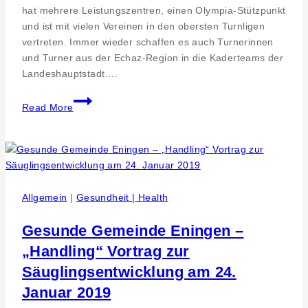
hat mehrere Leistungszentren, einen Olympia-Stützpunkt
und ist mit vielen Vereinen in den obersten Turnligen
vertreten. Immer wieder schaffen es auch Turnerinnen
und Turner aus der Echaz-Region in die Kaderteams der
Landeshauptstadt….
Mittendrin:
Read More
Anna
Kletetschka
organisiert
die
Turn-
Weltmeisterschaft
Allgemein
|
Gesundheit | Health
in
Stuttgart
Gesunde Gemeinde Eningen –
„Handling“ Vortrag zur
Säuglingsentwicklung am 24.
Januar 2019