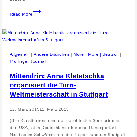
„Entdecken,
Read More
was
uns
verbindet“–
Pfullingen.
Tag
des
Allgemein
|
Andere Branchen | More
|
More | deutsch
|
offenen
Pfullinger Journal
Denkmals
Mittendrin: Anna Kletetschka
organisiert die Turn-
Weltmeisterschaft in Stuttgart
12. März 2019
11. März 2019
(SH) Kunstturnen, eine der beliebtesten Sportarten in
den USA, ist in Deutschland eher eine Randsportart.
Nicht so im Schwäbischen: die Region rund um Stuttgart