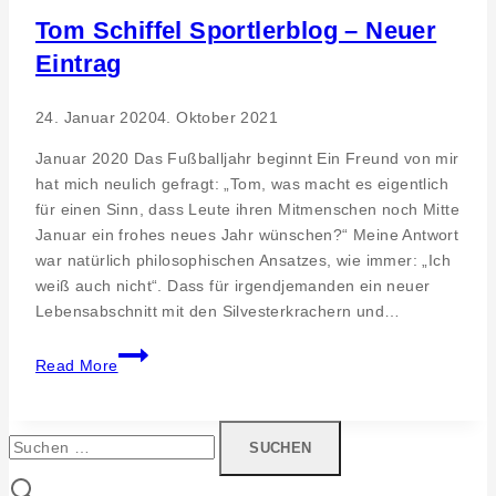
am
Tom Schiffel Sportlerblog – Neuer
24.
Eintrag
Januar
2019
24. Januar 2020
4. Oktober 2021
Januar 2020 Das Fußballjahr beginnt Ein Freund von mir
hat mich neulich gefragt: „Tom, was macht es eigentlich
für einen Sinn, dass Leute ihren Mitmenschen noch Mitte
Januar ein frohes neues Jahr wünschen?“ Meine Antwort
war natürlich philosophischen Ansatzes, wie immer: „Ich
weiß auch nicht“. Dass für irgendjemanden ein neuer
Lebensabschnitt mit den Silvesterkrachern und…
Tom
Read More
Schiffel
Sportlerblog
–
Suchen
Neuer
nach:
Eintrag