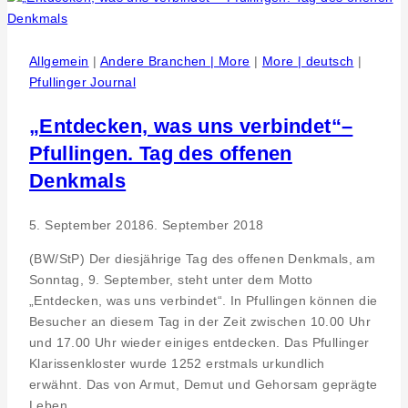
Podcast
Channel
SPARTANER
Allgemein
|
Andere Branchen | More
|
More | deutsch
|
Talk
Pfullinger Journal
„Entdecken, was uns verbindet“–
Pfullingen. Tag des offenen
Denkmals
5. September 2018
6. September 2018
(BW/StP) Der diesjährige Tag des offenen Denkmals, am
Sonntag, 9. September, steht unter dem Motto
„Entdecken, was uns verbindet“. In Pfullingen können die
Besucher an diesem Tag in der Zeit zwischen 10.00 Uhr
und 17.00 Uhr wieder einiges entdecken. Das Pfullinger
Klarissenkloster wurde 1252 erstmals urkundlich
erwähnt. Das von Armut, Demut und Gehorsam geprägte
Leben…