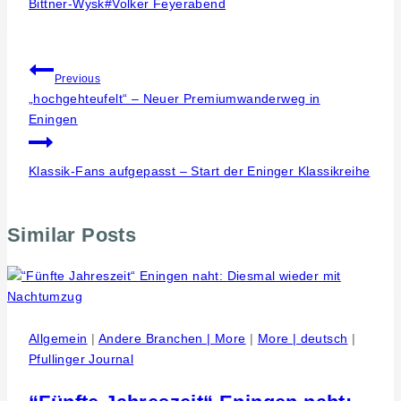
Bittner-Wysk
#
Volker Feyerabend
Beitragsnavigation
Previous
„hochgehteufelt“ – Neuer Premiumwanderweg in
Eningen
Klassik-Fans aufgepasst – Start der Eninger Klassikreihe
Similar Posts
Allgemein
|
Andere Branchen | More
|
More | deutsch
|
Pfullinger Journal