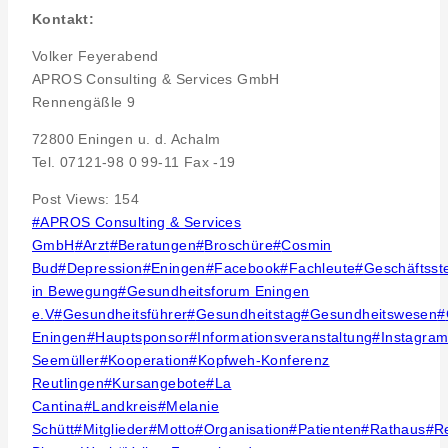
Kontakt:
Volker Feyerabend
APROS Consulting & Services GmbH
Rennengäßle 9
72800 Eningen u. d. Achalm
Tel. 07121-98 0 99-11 Fax -19
Post Views:
154
Post
#
APROS Consulting & Services
Tags:
GmbH
#
Arzt
#
Beratungen
#
Broschüre
#
Cosmin
Bud
#
Depression
#
Eningen
#
Facebook
#
Fachleute
#
Geschäftsste
in Bewegung
#
Gesundheitsforum Eningen
e.V
#
Gesundheitsführer
#
Gesundheitstag
#
Gesundheitswesen
#
Eningen
#
Hauptsponsor
#
Informationsveranstaltung
#
Instagra
Seemüller
#
Kooperation
#
Kopfweh-Konferenz
Reutlingen
#
Kursangebote
#
La
Cantina
#
Landkreis
#
Melanie
Schütt
#
Mitglieder
#
Motto
#
Organisation
#
Patienten
#
Rathaus
#
R