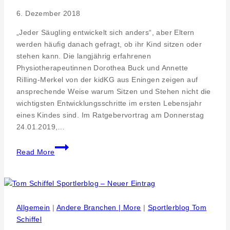
6. Dezember 2018
„Jeder Säugling entwickelt sich anders“, aber Eltern
werden häufig danach gefragt, ob ihr Kind sitzen oder
stehen kann. Die langjährig erfahrenen
Physiotherapeutinnen Dorothea Buck und Annette
Rilling-Merkel von der kidKG aus Eningen zeigen auf
ansprechende Weise warum Sitzen und Stehen nicht die
wichtigsten Entwicklungsschritte im ersten Lebensjahr
eines Kindes sind. Im Ratgebervortrag am Donnerstag
24.01.2019,…
Gesunde
Read More
Gemeinde
Eningen
–
„Handling“
Vortrag
Allgemein
|
Andere Branchen | More
|
Sportlerblog Tom
zur
Schiffel
Säuglingsentwicklung