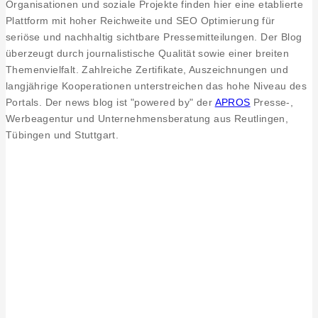
Organisationen und soziale Projekte finden hier eine etablierte
Garn
Plattform mit hoher Reichweite und SEO Optimierung für
eröffnet
seriöse und nachhaltig sichtbare Pressemitteilungen. Der Blog
weiteren
überzeugt durch journalistische Qualität sowie einer breiten
Standort
Themenvielfalt. Zahlreiche Zertifikate, Auszeichnungen und
im
langjährige Kooperationen unterstreichen das hohe Niveau des
Allgäu
Portals. Der news blog ist "powered by" der
APROS
Presse-,
Werbeagentur und Unternehmensberatung aus Reutlingen,
Tübingen und Stuttgart.