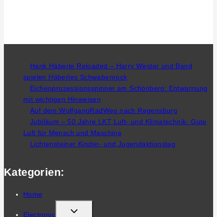
Hank Häberle Reloaded – Harry Wester und Band
spielen Häberles Schwabenrock
Eichenprozessionsspinner am Schönberg: Entwarnung
mit wichtigen Hinweisen
Auf dem WolfgangRadWeg nach Regensburg
Jubiläum – 50 Jahre LKT Luft- und Klimatechnik- Gute
Luft für Mensch und Maschine
Lichtensteiner Kinder- und Jugendaktionstag
Kategorien:
Home
TOGGLE
Electronic