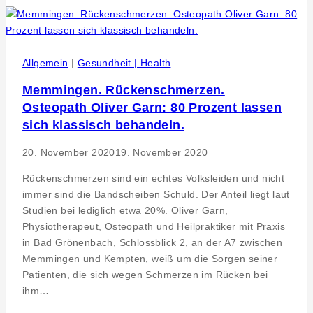
Schlaf
–
Bettwaren-
Shop.de
Allgemein
|
Gesundheit | Health
im
Memmingen. Rückenschmerzen.
Gespräch
Osteopath Oliver Garn: 80 Prozent lassen
mit
Osteopath
sich klassisch behandeln.
Oliver
20. November 2020
19. November 2020
Garn
Rückenschmerzen sind ein echtes Volksleiden und nicht
immer sind die Bandscheiben Schuld. Der Anteil liegt laut
Studien bei lediglich etwa 20%. Oliver Garn,
Physiotherapeut, Osteopath und Heilpraktiker mit Praxis
in Bad Grönenbach, Schlossblick 2, an der A7 zwischen
Memmingen und Kempten, weiß um die Sorgen seiner
Patienten, die sich wegen Schmerzen im Rücken bei
ihm…