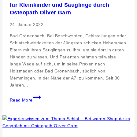
für Kleinkinder und Säuglinge durch
Praxiszweigstelle
Bad
Osteopath Oliver Garn
Groenenbach
24. Januar 2022
Bad Grönenbach. Bei Beschwerden, Fehlstellungen oder
Schlafschwierigkeiten der Jüngsten schicken Hebammen
Eltern mit ihren Säuglingen zu ihm, um sie dort in guten
Händen zu wissen. Und Patienten nehmen teilweise
lange Wege auf sich, um in seine Praxen nach
Holzmaden oder Bad Grönenbach, südlich von
Memmingen, in der Nähe der A7, zu kommen. Seit 30
Jahren…
Bad
Read More
Grönenbach.
Spezielle
Behandlung
für
Kleinkinder