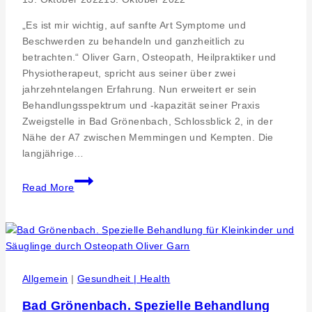
zu
den
„Es ist mir wichtig, auf sanfte Art Symptome und
Zähnen“
Beschwerden zu behandeln und ganzheitlich zu
betrachten.“ Oliver Garn, Osteopath, Heilpraktiker und
Physiotherapeut, spricht aus seiner über zwei
jahrzehntelangen Erfahrung. Nun erweitert er sein
Behandlungsspektrum und -kapazität seiner Praxis
Zweigstelle in Bad Grönenbach, Schlossblick 2, in der
Nähe der A7 zwischen Memmingen und Kempten. Die
langjährige…
Pressemitteilung.
Read More
Therapeut
Oliver
Garn
erweitert
osteopathisches
Angebot
Allgemein
|
Gesundheit | Health
in
Bad Grönenbach. Spezielle Behandlung
der