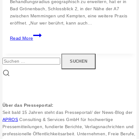
Behandlungsradius geographisch zu erweitern, hat er in
Bad Grönenbach, Schlossblick 2, in der Nähe der A7
zwischen Memmingen und Kempten, eine weitere Praxis
eröffnet. „Nur wer berührt, kann auch…
Strategie
Read More
und
Weiterentwicklung.
Neue
Suchen
Osteopathie
nach:
Praxis
für
den
Raum
Kempten
Über das Presseportal:
in
Seit bald 15 Jahren steht das Presseportal/ der News-Blog der
Bad
APROS
Consulting & Services GmbH für hochwertige
Grönenbach
Pressemitteilungen, fundierte Berichte, Verlagsnachrichten und
Therapeut
professionelle Öffentlichkeitsarbeit. Unternehmen, Freie Berufe,
Oliver