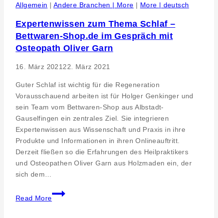
und
Allgemein
|
Andere Branchen | More
|
More | deutsch
Säuglinge
Expertenwissen zum Thema Schlaf –
durch
Bettwaren-Shop.de im Gespräch mit
Osteopath
Oliver
Osteopath Oliver Garn
Garn
16. März 2021
22. März 2021
Guter Schlaf ist wichtig für die Regeneration
Vorausschauend arbeiten ist für Holger Genkinger und
sein Team vom Bettwaren-Shop aus Albstadt-
Gauselfingen ein zentrales Ziel. Sie integrieren
Expertenwissen aus Wissenschaft und Praxis in ihre
Produkte und Informationen in ihren Onlineauftritt.
Derzeit fließen so die Erfahrungen des Heilpraktikers
und Osteopathen Oliver Garn aus Holzmaden ein, der
sich dem…
Expertenwissen
Read More
zum
Thema