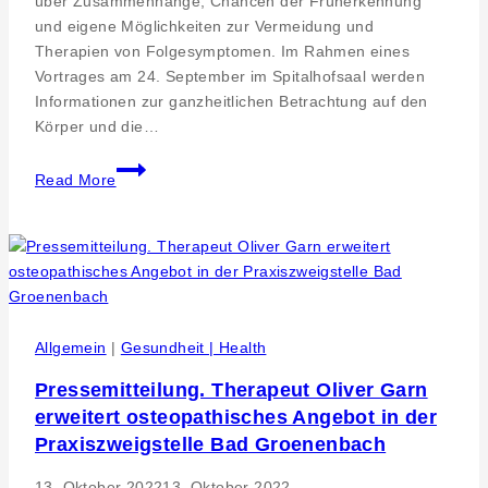
über Zusammenhänge, Chancen der Früherkennung
und eigene Möglichkeiten zur Vermeidung und
Therapien von Folgesymptomen. Im Rahmen eines
Vortrages am 24. September im Spitalhofsaal werden
Informationen zur ganzheitlichen Betrachtung auf den
Körper und die…
Reutlingen
Read More
am
24.
September
2024-
Vortrag
„Der
versteckte
Allgemein
|
Gesundheit | Health
Stress-
Pressemitteilung. Therapeut Oliver Garn
von
erweitert osteopathisches Angebot in der
den
Füßen
Praxiszweigstelle Bad Groenenbach
bis
13. Oktober 2022
13. Oktober 2022