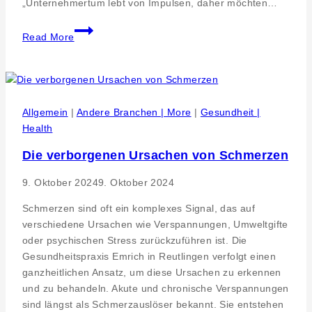
„Unternehmertum lebt von Impulsen, daher möchten…
Reutlinger
Read More
Unternehmer
zum
Thema
versteckter
Stress
Allgemein
|
Andere Branchen | More
|
Gesundheit |
Health
Die verborgenen Ursachen von Schmerzen
9. Oktober 2024
9. Oktober 2024
Schmerzen sind oft ein komplexes Signal, das auf
verschiedene Ursachen wie Verspannungen, Umweltgifte
oder psychischen Stress zurückzuführen ist. Die
Gesundheitspraxis Emrich in Reutlingen verfolgt einen
ganzheitlichen Ansatz, um diese Ursachen zu erkennen
und zu behandeln. Akute und chronische Verspannungen
sind längst als Schmerzauslöser bekannt. Sie entstehen