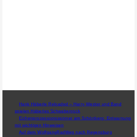
Hank Häberle Reloaded – Harry Wester und Band
spielen Häberles Schwabenrock
Eichenprozessionsspinner am Schönberg: Entwarnung
mit wichtigen Hinweisen
Auf dem WolfgangRadWeg nach Regensburg