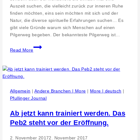
Reutlingen
Auszeit suchen, die vielleicht zurück zur inneren Ruhe
finden möchten, eins sein möchten mit sich und der
Natur, die diverse spirituelle Erfahrungen suchen… Es
gibt viele Gründe warum sich Menschen auf einen
Pilgerweg begeben. Der bekannteste Pilgerweg ist…
Pilgerweg
Read More
für
den
heiligen
Wolfgang
Allgemein
|
Andere Branchen | More
|
More | deutsch
|
Pfullinger Journal
Ab jetzt kann trainiert werden. Das
Peb2 steht vor der Eröffnung.
2. November 2017
2. November 2017