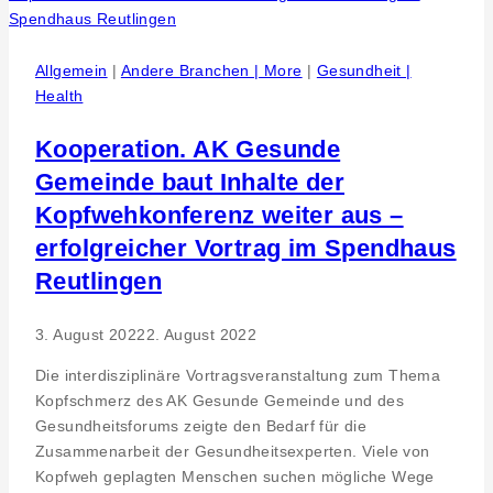
so
unterschiedlich
wie
Allgemein
|
Andere Branchen | More
|
Gesundheit |
die
Health
Urlaubsregion
Kooperation. AK Gesunde
Gemeinde baut Inhalte der
Kopfwehkonferenz weiter aus –
erfolgreicher Vortrag im Spendhaus
Reutlingen
3. August 2022
2. August 2022
Die interdisziplinäre Vortragsveranstaltung zum Thema
Kopfschmerz des AK Gesunde Gemeinde und des
Gesundheitsforums zeigte den Bedarf für die
Zusammenarbeit der Gesundheitsexperten. Viele von
Kopfweh geplagten Menschen suchen mögliche Wege