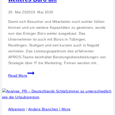
20. Mai 2020
19. Mai 2020
Damit sich Besucher und Mitarbeiter noch wohler fühlen
können und um weitere Kapazitäten zu gewinnen, wurde
nun das Eninger Büro weiter ausgebaut. Das
Unternehmen ist auch mit Büros in Tübingen,
Reutlingen, Stuttgart und seit kurzem auch in Nagold
vertreten. Das Leistungsspektrum des erfahrenen
APROS-Teams beinhaltet Beratungsdienstleistungen von
Strategie über IT bis Marketing. Firmen werden mit…
Modernisierungsprojekt
Read More
geht
in
die
nächste
Phase
Reutlingen.
Allgemein
|
Andere Branchen | More
APROS