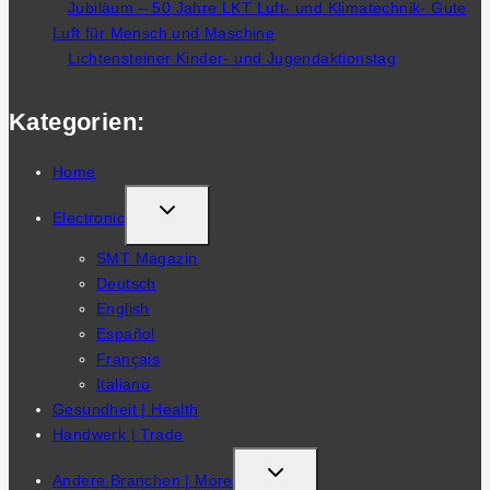
Jubiläum – 50 Jahre LKT Luft- und Klimatechnik- Gute
Luft für Mensch und Maschine
Lichtensteiner Kinder- und Jugendaktionstag
Kategorien:
Home
TOGGLE
Electronic
CHILD
SMT Magazin
MENU
Deutsch
English
Español
Français
Italiano
Gesundheit | Health
Handwerk | Trade
TOGGLE
Andere Branchen | More