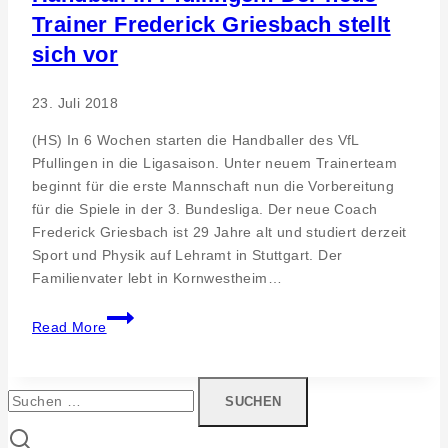
Eröffnung.
Trainer Frederick Griesbach stellt
sich vor
23. Juli 2018
(HS) In 6 Wochen starten die Handballer des VfL
Pfullingen in die Ligasaison. Unter neuem Trainerteam
beginnt für die erste Mannschaft nun die Vorbereitung
für die Spiele in der 3. Bundesliga. Der neue Coach
Frederick Griesbach ist 29 Jahre alt und studiert derzeit
Sport und Physik auf Lehramt in Stuttgart. Der
Familienvater lebt in Kornwestheim…
Handball
Read More
in
Pfullingen:
Der
Suchen
neue
nach:
Trainer