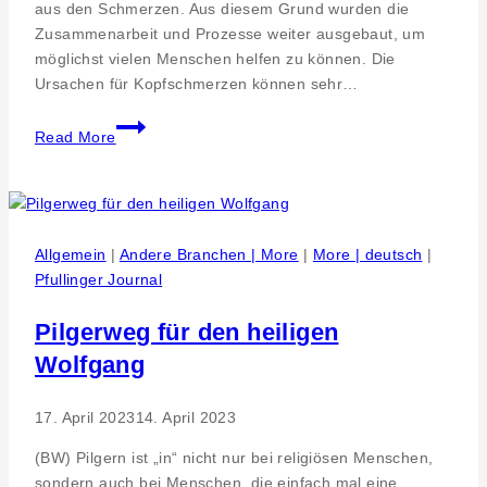
aus den Schmerzen. Aus diesem Grund wurden die
Zusammenarbeit und Prozesse weiter ausgebaut, um
möglichst vielen Menschen helfen zu können. Die
Ursachen für Kopfschmerzen können sehr…
Kooperation.
Read More
AK
Gesunde
Gemeinde
baut
Inhalte
Allgemein
|
Andere Branchen | More
|
More | deutsch
|
der
Pfullinger Journal
Kopfwehkonferenz
weiter
Pilgerweg für den heiligen
aus
Wolfgang
–
erfolgreicher
17. April 2023
14. April 2023
Vortrag
im
(BW) Pilgern ist „in“ nicht nur bei religiösen Menschen,
Spendhaus
sondern auch bei Menschen, die einfach mal eine