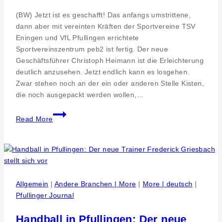
(BW) Jetzt ist es geschafft! Das anfangs umstrittene,
dann aber mit vereinten Kräften der Sportvereine TSV
Eningen und VfL Pfullingen errichtete
Sportvereinszentrum peb2 ist fertig. Der neue
Geschäftsführer Christoph Heimann ist die Erleichterung
deutlich anzusehen. Jetzt endlich kann es losgehen.
Zwar stehen noch an der ein oder anderen Stelle Kisten,
die noch ausgepackt werden wollen,…
Ab
Read More
jetzt
kann
trainiert
werden.
Das
Peb2
Allgemein
|
Andere Branchen | More
|
More | deutsch
|
steht
Pfullinger Journal
vor
der
Handball in Pfullingen: Der neue