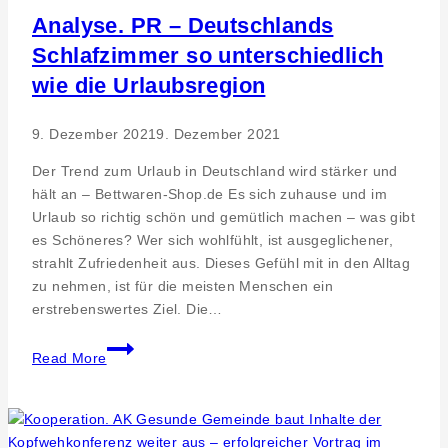
Consulting
Analyse. PR – Deutschlands
&
Schlafzimmer so unterschiedlich
Services
wie die Urlaubsregion
GmbH
baut
weiteres
9. Dezember 2021
9. Dezember 2021
Büro
Der Trend zum Urlaub in Deutschland wird stärker und
um
hält an – Bettwaren-Shop.de Es sich zuhause und im
Urlaub so richtig schön und gemütlich machen – was gibt
es Schöneres? Wer sich wohlfühlt, ist ausgeglichener,
strahlt Zufriedenheit aus. Dieses Gefühl mit in den Alltag
zu nehmen, ist für die meisten Menschen ein
erstrebenswertes Ziel. Die…
Analyse.
Read More
PR
–
Deutschlands
Schlafzimmer