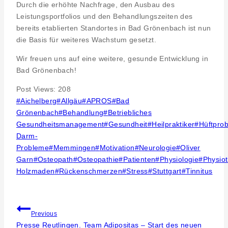
Durch die erhöhte Nachfrage, den Ausbau des
Leistungsportfolios und den Behandlungszeiten des
bereits etablierten Standortes in Bad Grönenbach ist nun
die Basis für weiteres Wachstum gesetzt.
Wir freuen uns auf eine weitere, gesunde Entwicklung in
Bad Grönenbach!
Post Views:
208
Post
#
Aichelberg
#
Allgäu
#
APROS
#
Bad
Tags:
Grönenbach
#
Behandlung
#
Betriebliches
Gesundheitsmanagement
#
Gesundheit
#
Heilpraktiker
#
Hüftpro
Darm-
Probleme
#
Memmingen
#
Motivation
#
Neurologie
#
Oliver
Garn
#
Osteopath
#
Osteopathie
#
Patienten
#
Physiologie
#
Physio
Holzmaden
#
Rückenschmerzen
#
Stress
#
Stuttgart
#
Tinnitus
Beitragsnavigation
Previous
Presse Reutlingen. Team Adipositas – Start des neuen