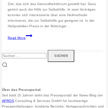
Ziel, das sich das Gesundheitsforum gestellt hat. Dazu
gehört auch die Hilfe zur Selbsthilfe. In zwei Vorträgen
konnten sich Interessierte über eine Heilmethode
informieren, die zur Selbsthilfe gut geeignet ist. In der
Heilpraktiker-Praxis in der Metzinger…
Pressearbeit
Read More
und
Impulse.
Naturheilpaxis
Suchen
Kohfink
nach:
Traugott
–
Homoeopathie
praktisch
anwenden
Über das Presseportal:
Seit bald 15 Jahren steht das Presseportal/ der News-Blog der
APROS
Consulting & Services GmbH für hochwertige
Pressemitteilungen, fundierte Berichte, Verlagsnachrichten und