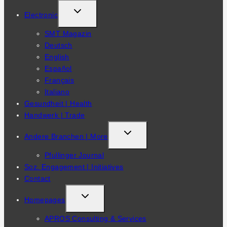
TOGGLE
Electronic
CHILD
SMT Magazin
MENU
Deutsch
English
Español
Français
Italiano
Gesundheit | Health
Handwerk | Trade
TOGGLE
Andere Branchen | More
CHILD
Pfullinger Journal
MENU
Soz. Engagement | Initiatives
Contact
TOGGLE
Homepages
CHILD
APROS Consulting & Services
MENU