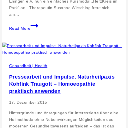
Eningen e.V. nun ein einfaches Kursmodul „HerzKreis im
Park“ an. Therapeutin Susanne Wirsching freut sich
am…
HerzKreis
Read More
im
Park
mit
Susanne
Wirsching
am
Gesundheit | Health
15.
Pressearbeit und Impulse. Naturheilpaxis
und
Kohfink Traugott – Homoeopathie
22.
September
praktisch anwenden
2021
17. Dezember 2015
Hintergründe und Anregungen für Interessierte über eine
Heilmethode ohne Nebenwirkungen Möglichkeiten des
modernen Gesundheitswesens aufzeigen – das ist das