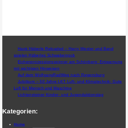
Hank Häberle Reloaded – Harry Wester und Band
spielen Häberles Schwabenrock
Eichenprozessionsspinner am Schönberg: Entwarnung
mit wichtigen Hinweisen
Auf dem WolfgangRadWeg nach Regensburg
Jubiläum – 50 Jahre LKT Luft- und Klimatechnik- Gute
Luft für Mensch und Maschine
Lichtensteiner Kinder- und Jugendaktionstag
Kategorien:
Home