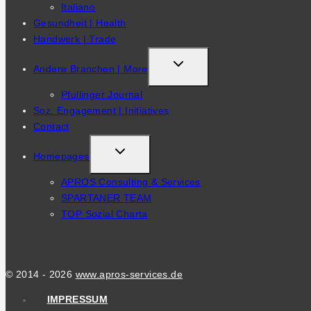
Italiano
Gesundheit | Health
Handwerk | Trade
TOGGLE
Andere Branchen | More
CHILD
Pfullinger Journal
MENU
Soz. Engagement | Initiatives
Contact
TOGGLE
Homepages
CHILD
APROS Consulting & Services
MENU
SPARTANER TEAM
TOP Sozial Charta
© 2014 - 2026
www.apros-services.de
IMPRESSUM