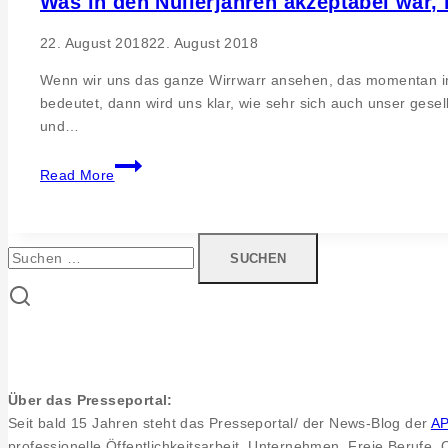
Was in den Nullerjahren akzeptabel war,
22. August 2018
22. August 2018
Wenn wir uns das ganze Wirrwarr ansehen, das momentan in de
bedeutet, dann wird uns klar, wie sehr sich auch unser gesel
und…
Was
Read More
in
den
Nullerjahren
Suchen
akzeptabel
nach:
war,
ist
heute
so
nicht
mehr
Über das Presseportal:
hinnehmbar
Seit bald 15 Jahren steht das Presseportal/ der News-Blog der
A
professionelle Öffentlichkeitsarbeit. Unternehmen, Freie Berufe,