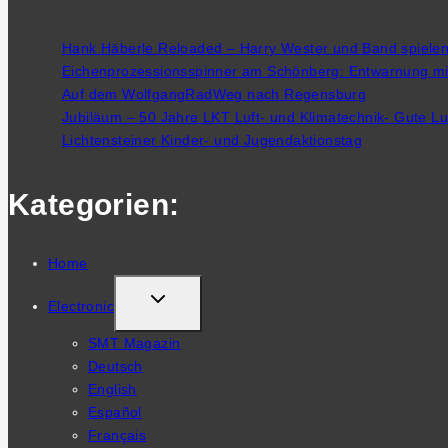
Hank Häberle Reloaded – Harry Wester und Band spiele
Eichenprozessionsspinner am Schönberg: Entwarnung mit
Auf dem WolfgangRadWeg nach Regensburg
Jubiläum – 50 Jahre LKT Luft- und Klimatechnik- Gute L
Lichtensteiner Kinder- und Jugendaktionstag
Kategorien:
Home
TOGGLE
Electronic
CHILD
SMT Magazin
MENU
Deutsch
English
Español
Français