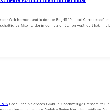
 ist heute so nicht mehr hinnehmbar
r Welt herrscht und in der der Begriff “Political Correctness” imm
lschaftliches Miteinander in den letzten Jahren verändert hat. In g
PROS
Consulting & Services GmbH für hochwertige Pressemitteilung
 Organisationen und soziale Projekte finden hier eine etablierte P