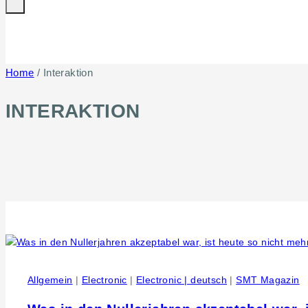
Home
/
Interaktion
INTERAKTION
Allgemein
|
Electronic
|
Electronic | deutsch
|
SMT Magazin