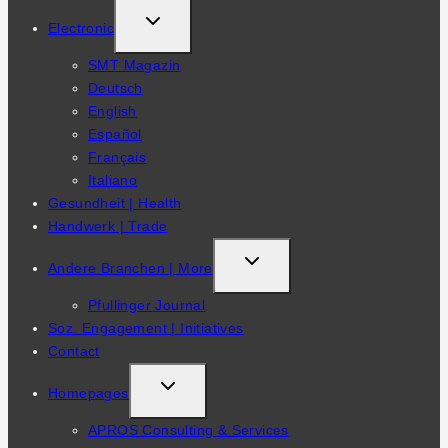
TOGGLE
Electronic
CHILD
SMT Magazin
MENU
Deutsch
English
Español
Français
Italiano
Gesundheit | Health
Handwerk | Trade
TOGGLE
Andere Branchen | More
CHILD
Pfullinger Journal
MENU
Soz. Engagement | Initiatives
Contact
TOGGLE
Homepages
CHILD
APROS Consulting & Services
MENU