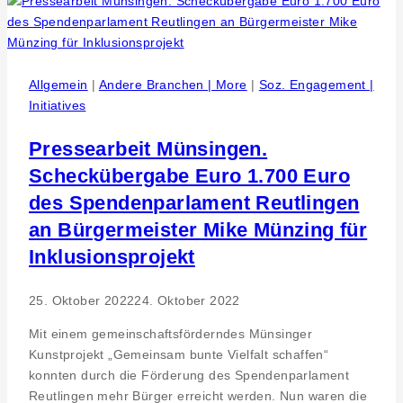
–
Bettwaren-
Shop.de
im
Allgemein
|
Andere Branchen | More
|
Soz. Engagement |
Gespräch
Initiatives
mit
Osteopath
Pressearbeit Münsingen.
Oliver
Scheckübergabe Euro 1.700 Euro
Garn
des Spendenparlament Reutlingen
an Bürgermeister Mike Münzing für
Inklusionsprojekt
25. Oktober 2022
24. Oktober 2022
Mit einem gemeinschaftsförderndes Münsinger
Kunstprojekt „Gemeinsam bunte Vielfalt schaffen“
konnten durch die Förderung des Spendenparlament
Reutlingen mehr Bürger erreicht werden. Nun waren die