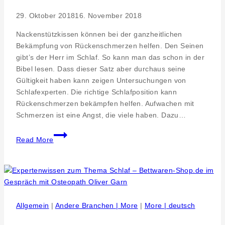
Fahrrad
29. Oktober 2018
16. November 2018
für
Menschen
Nackenstützkissen können bei der ganzheitlichen
mit
Bekämpfung von Rückenschmerzen helfen. Den Seinen
Behinderung
gibt’s der Herr im Schlaf. So kann man das schon in der
von
Bibel lesen. Dass dieser Satz aber durchaus seine
Jury
Gültigkeit haben kann zeigen Untersuchungen von
ausgezeichnet
Schlafexperten. Die richtige Schlafposition kann
Rückenschmerzen bekämpfen helfen. Aufwachen mit
Schmerzen ist eine Angst, die viele haben. Dazu…
Artikel
Read More
Schlafexperten
zum
Thema-
Aktiv
im
Schlaf
Allgemein
|
Andere Branchen | More
|
More | deutsch
gegen