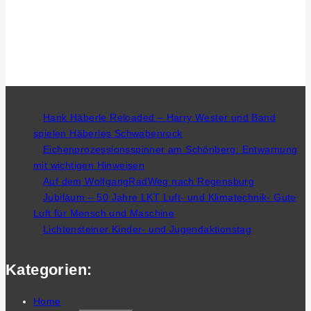
Hank Häberle Reloaded – Harry Wester und Band
spielen Häberles Schwabenrock
Eichenprozessionsspinner am Schönberg: Entwarnung
mit wichtigen Hinweisen
Auf dem WolfgangRadWeg nach Regensburg
Jubiläum – 50 Jahre LKT Luft- und Klimatechnik- Gute
Luft für Mensch und Maschine
Lichtensteiner Kinder- und Jugendaktionstag
Kategorien:
Home