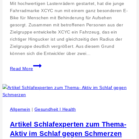
Mit hochwertigen Lastenrädern gestartet, hat die junge
Fahrradmarke XCYC nun mit einem ganz besonderen E-
Bike für Menschen mit Behinderung für Aufsehen
gesorgt. Zusammen mit betroffenen Personen aus der
Zielgruppe entwickelte XCYC ein Fahrzeug, das ein
richtiger Hingucker ist und gleichzeitig den Radius der
Zielgruppe deutlich vergrößert. Aus diesem Grund
können sich die Entwickler über zwei…
GWW
Read More
gewinnt
mit
Bike
für
Menschen
mit
Allgemein
|
Gesundheit | Health
Behinderung
zwei
Artikel Schlafexperten zum Thema-
renommierte
Aktiv im Schlaf gegen Schmerzen
Preise.