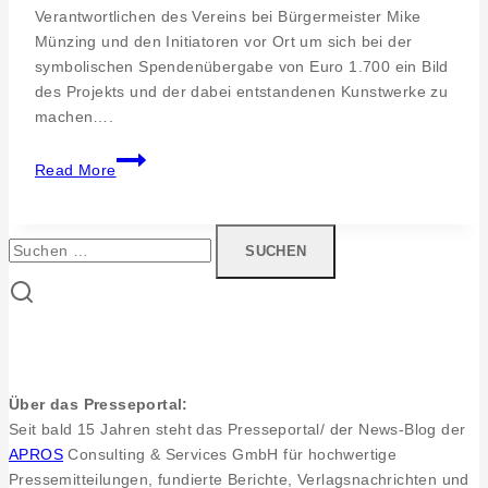
Verantwortlichen des Vereins bei Bürgermeister Mike
Münzing und den Initiatoren vor Ort um sich bei der
symbolischen Spendenübergabe von Euro 1.700 ein Bild
des Projekts und der dabei entstandenen Kunstwerke zu
machen….
Pressearbeit
Read More
Münsingen.
Scheckübergabe
Euro
Suchen
1.700
nach:
Euro
des
Spendenparlament
Reutlingen
an
Über das Presseportal:
Bürgermeister
Seit bald 15 Jahren steht das Presseportal/ der News-Blog der
Mike
APROS
Consulting & Services GmbH für hochwertige
Münzing
Pressemitteilungen, fundierte Berichte, Verlagsnachrichten und
für