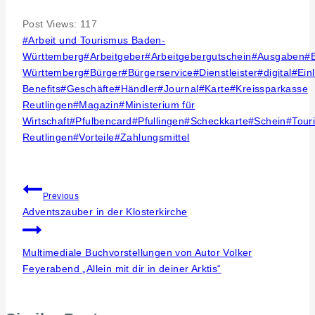
Post Views:
117
Post
#
Arbeit und Tourismus Baden-
Tags:
Württemberg
#
Arbeitgeber
#
Arbeitgebergutschein
#
Ausgaben
#
Württemberg
#
Bürger
#
Bürgerservice
#
Dienstleister
#
digital
#
Ein
Benefits
#
Geschäfte
#
Händler
#
Journal
#
Karte
#
Kreissparkasse
Reutlingen
#
Magazin
#
Ministerium für
Wirtschaft
#
Pfulbencard
#
Pfullingen
#
Scheckkarte
#
Schein
#
Tour
Reutlingen
#
Vorteile
#
Zahlungsmittel
Beitragsnavigation
Previous
Adventszauber in der Klosterkirche
Multimediale Buchvorstellungen von Autor Volker
Feyerabend „Allein mit dir in deiner Arktis“