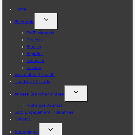
Home
TOGGLE
Electronic
CHILD
SMT Magazin
MENU
Deutsch
English
Español
Français
Italiano
Gesundheit | Health
Handwerk | Trade
TOGGLE
Andere Branchen | More
CHILD
Pfullinger Journal
MENU
Soz. Engagement | Initiatives
Contact
TOGGLE
Homepages