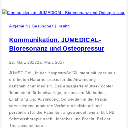
TOP
Sozial
Bildungsprojekt
der
Allgemein
|
Gesundheit | Health
Stefan
Künstle
Kommunikation. JUMEDICAL-
GmbH
Bioresonanz und Osteopressur
Altenburg
22. März 2017
22. März 2017
JUMEDICAL, in der Hauptstraße 50, steht mit ihrer neu
eröffneten Naturheilpraxis für die Anwendung
ganzheitlicher Medizin. Das engagierte Mutter-Tochter
Team steht für hochwertige, technische Methoden,
Erfahrung und Ausbildung. So werden in der Praxis
verschiedene moderne Verfahren individuell und
persönlich für die Patienten angewendet, wie z. B. LNB
Schmerztherapie nach Liebscher und Bracht. Bei der
Therapiemethode…