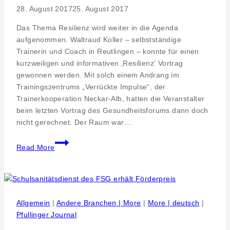
28. August 2017
25. August 2017
Das Thema Resilienz wird weiter in die Agenda
aufgenommen. Waltraud Koller – selbstständige
Trainerin und Coach in Reutlingen – konnte für einen
kurzweiligen und informativen ‚Resilienz‘ Vortrag
gewonnen werden. Mit solch einem Andrang im
Trainingszentrums „Verrückte Impulse“, der
Trainerkooperation Neckar-Alb, hatten die Veranstalter
beim letzten Vortrag des Gesundheitsforums dann doch
nicht gerechnet. Der Raum war…
Entdecke
Read More
die
Stärken
in
Dir!
Reutlingen.
Allgemein
|
Andere Branchen | More
|
More | deutsch
|
PR.
Pfullinger Journal
Informationen