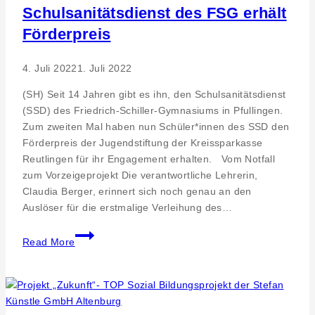
zu
Schulsanitätsdienst des FSG erhält
Resilienz
Förderpreis
und
Chancen
4. Juli 2022
1. Juli 2022
mit
Trainerin
(SH) Seit 14 Jahren gibt es ihn, den Schulsanitätsdienst
Waltraud
(SSD) des Friedrich-Schiller-Gymnasiums in Pfullingen.
Koller
Zum zweiten Mal haben nun Schüler*innen des SSD den
Förderpreis der Jugendstiftung der Kreissparkasse
Reutlingen für ihr Engagement erhalten. Vom Notfall
zum Vorzeigeprojekt Die verantwortliche Lehrerin,
Claudia Berger, erinnert sich noch genau an den
Auslöser für die erstmalige Verleihung des…
Schulsanitätsdienst
Read More
des
FSG
erhält
Förderpreis