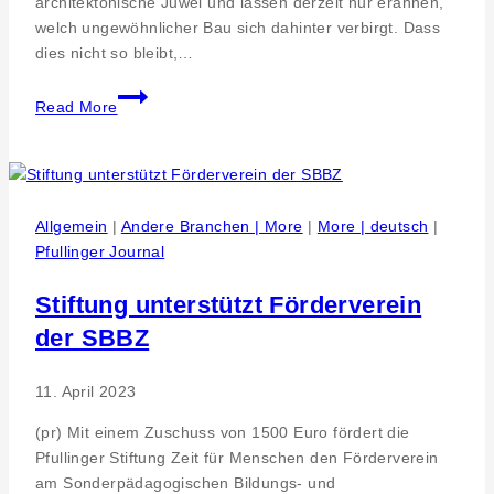
architektonische Juwel und lassen derzeit nur erahnen,
welch ungewöhnlicher Bau sich dahinter verbirgt. Dass
dies nicht so bleibt,…
Schreibwettbewerb
Read More
–
Geschichte(n)
für
den
Laiblinpavillon
Allgemein
|
Andere Branchen | More
|
More | deutsch
|
Pfullinger Journal
Stiftung unterstützt Förderverein
der SBBZ
11. April 2023
(pr) Mit einem Zuschuss von 1500 Euro fördert die
Pfullinger Stiftung Zeit für Menschen den Förderverein
am Sonderpädagogischen Bildungs- und