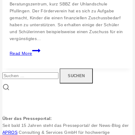
Beratungszentrum, kurz SBBZ der Uhlandschule
Pfullingen. Der Förderverein hat es sich zu Aufgabe
gemacht, Kinder die einen finanziellen Zuschussbedarf
haben zu unterstützen. So erhalten einige der Schüler
und Schülerinnen beispielsweise einen Zuschuss für ein
vergünstigtes…
Stiftung
Read More
unterstützt
Förderverein
der
Suchen
SBBZ
nach:
Über das Presseportal:
Seit bald 15 Jahren steht das Presseportal/ der News-Blog der
APROS
Consulting & Services GmbH für hochwertige