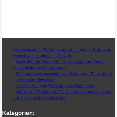
Volkshochschule Pfullingen startet mit neuem Programm –
Mensch sein im digitalen Zeitalter
Hank Häberle Reloaded – Harry Wester und Band
spielen Häberles Schwabenrock
Eichenprozessionsspinner am Schönberg: Entwarnung
mit wichtigen Hinweisen
Auf dem WolfgangRadWeg nach Regensburg
Jubiläum – 50 Jahre LKT Luft- und Klimatechnik- Gute
Luft für Mensch und Maschine
Kategorien: