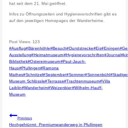
hat seit dem 21. Mai geöffnet.
Infos zu Öffnungszeiten und Hygienevorschriften gibt es
auf den jeweiligen Homepages der Wanderheime.
Post Views:
123
Post
#
Ausflug
#
Bärenhöhle
#
Besuch
#
Durststrecke
#
Eis
#
Eningen
#
Ge
Tags:
Ausstellung
#
Heimatmuseum
#
Hygienevorschriften
#
Journal
#
ki
Bibliothek
#
Ostereimuseum
#
Paul-Jauch-
Haus
#
Pfullingen
#
Ramona
Mathes
#
Schnitzel
#
September
#
Sommer
#
Sonnenbühl
#
Stadtge
Museum Schlössle
#
Terrasse
#
Trachtenmuseum
#
Villa
Laiblin
#
Wanderheim
#
Weizenbier
#
Wilhelm-Hauff-
Museum
Beitragsnavigation
Previous
Hochgehtürmt: Premiumwanderweg in Pfullingen