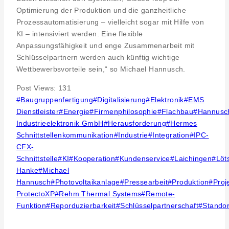
Optimierung der Produktion und die ganzheitliche
Prozessautomatisierung – vielleicht sogar mit Hilfe von
KI – intensiviert werden. Eine flexible
Anpassungsfähigkeit und enge Zusammenarbeit mit
Schlüsselpartnern werden auch künftig wichtige
Wettbewerbsvorteile sein,“ so Michael Hannusch.
Post Views:
131
Post
#
Baugruppenfertigung
#
Digitalisierung
#
Elektronik
#
EMS
Tags:
Dienstleister
#
Energie
#
Firmenphilosophie
#
Flachbau
#
Hannusc
Industrieelektronik GmbH
#
Herausforderung
#
Hermes
Schnittstellenkommunikation
#
Industrie
#
Integration
#
IPC-
CFX-
Schnittstelle
#
KI
#
Kooperation
#
Kundenservice
#
Laichingen
#
Löt
Hanke
#
Michael
Hannusch
#
Photovoltaikanlage
#
Pressearbeit
#
Produktion
#
Proj
ProtectoXP
#
Rehm Thermal Systems
#
Remote-
Funktion
#
Reporduzierbarkeit
#
Schlüsselpartnerschaft
#
Standor