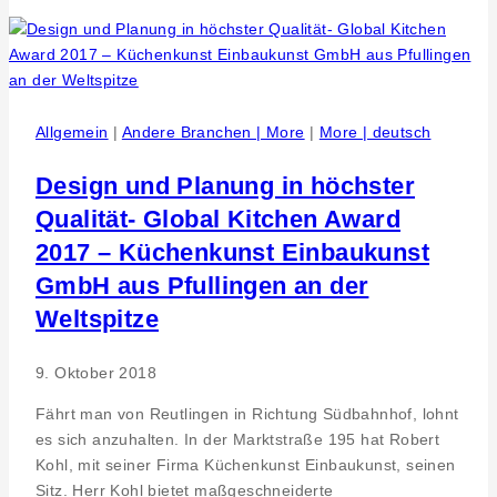
Leiterplattenproduktion.
Investition
in
Abwasseraufbereitung
der
Allgemein
|
Andere Branchen | More
|
More | deutsch
Becker
&
Design und Planung in höchster
Müller
Qualität- Global Kitchen Award
Schaltungsdruck
2017 – Küchenkunst Einbaukunst
GmbH
GmbH aus Pfullingen an der
Weltspitze
9. Oktober 2018
Fährt man von Reutlingen in Richtung Südbahnhof, lohnt
es sich anzuhalten. In der Marktstraße 195 hat Robert
Kohl, mit seiner Firma Küchenkunst Einbaukunst, seinen
Sitz. Herr Kohl bietet maßgeschneiderte