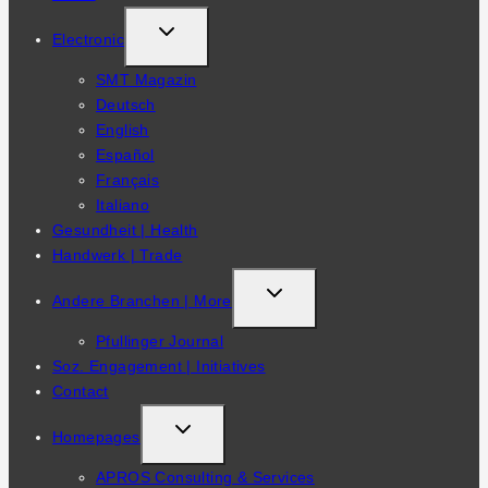
TOGGLE
Electronic
CHILD
SMT Magazin
MENU
Deutsch
English
Español
Français
Italiano
Gesundheit | Health
Handwerk | Trade
TOGGLE
Andere Branchen | More
CHILD
Pfullinger Journal
MENU
Soz. Engagement | Initiatives
Contact
TOGGLE
Homepages
CHILD
APROS Consulting & Services