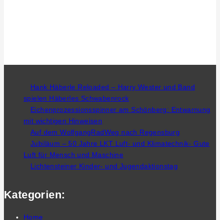
Hank Häberle Reloaded – Harry Wester und Band
spielen Häberles Schwabenrock
Eichenprozessionsspinner am Schönberg: Entwarnung
mit wichtigen Hinweisen
Auf dem WolfgangRadWeg nach Regensburg
Jubiläum – 50 Jahre LKT Luft- und Klimatechnik- Gute
Luft für Mensch und Maschine
Lichtensteiner Kinder- und Jugendaktionstag
Kategorien:
Home