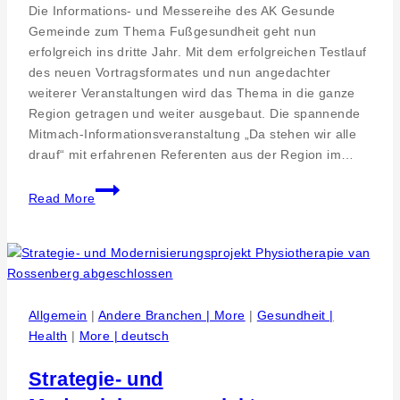
Die Informations- und Messereihe des AK Gesunde
Pfullingen
Gemeinde zum Thema Fußgesundheit geht nun
an
erfolgreich ins dritte Jahr. Mit dem erfolgreichen Testlauf
der
des neuen Vortragsformates und nun angedachter
Weltspitze
weiterer Veranstaltungen wird das Thema in die ganze
Region getragen und weiter ausgebaut. Die spannende
Mitmach-Informationsveranstaltung „Da stehen wir alle
drauf“ mit erfahrenen Referenten aus der Region im…
Reutlingen.
Read More
Neues
interdisziplinäres
Workshop-
Format
erfolgreich
Allgemein
|
Andere Branchen | More
|
Gesundheit |
Health
|
More | deutsch
Strategie- und