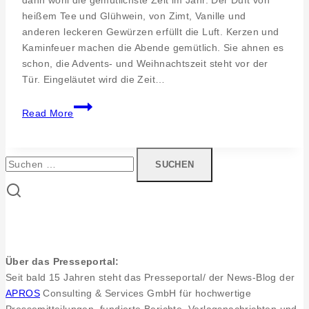
der
heißem Tee und Glühwein, von Zimt, Vanille und
Günther
anderen leckeren Gewürzen erfüllt die Luft. Kerzen und
Baumann
Kaminfeuer machen die Abende gemütlich. Sie ahnen es
GmbH
schon, die Advents- und Weihnachtszeit steht vor der
gefragt
Tür. Eingeläutet wird die Zeit…
Weihnachtsmärkte
Read More
in
Pfullingen
und
Suchen
Eningen
nach:
Über das Presseportal:
Seit bald 15 Jahren steht das Presseportal/ der News-Blog der
APROS
Consulting & Services GmbH für hochwertige