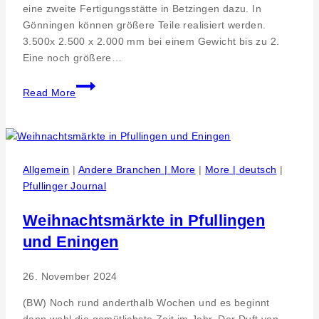
eine zweite Fertigungsstätte in Betzingen dazu. In
Gönningen können größere Teile realisiert werden.
3.500x 2.500 x 2.000 mm bei einem Gewicht bis zu 2.
Eine noch größere…
JCO
Read More
Oberflächentechnik
braucht
für
Höchstleistungen
verlässliche
Allgemein
|
Andere Branchen | More
|
More | deutsch
|
Partner
Pfullinger Journal
–
Als
Weihnachtsmärkte in Pfullingen
der
und Eningen
Ofen
aus
26. November 2024
war,
waren
(BW) Noch rund anderthalb Wochen und es beginnt
Spezialisten
dann wohl die gemütlichste Zeit im Jahr. Der Duft von