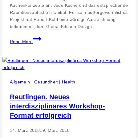
Küchenkonzepte an. Jede Küche und das entsprechende
Raumkonzept ist ein Unikat. Für sein außergewöhnliches
Projekt hat Robert Kohl eine würdige Auszeichnung
bekommen: den „Global Kitchen Design…
Design
Read More
und
Planung
in
höchster
Qualität-
Global
Allgemein
|
Gesundheit | Health
Kitchen
Award
Reutlingen. Neues
2017
interdisziplinäres Workshop-
–
Format erfolgreich
Küchenkunst
Einbaukunst
GmbH
14. März 2018
19. März 2018
aus