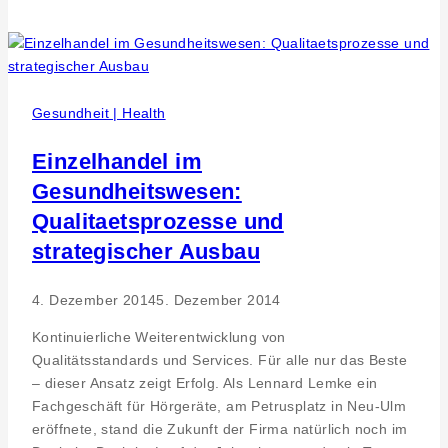
&
Services
GmbH
–
1.500
Gesundheit | Health
Euro
Spende
Einzelhandel im
für
Gesundheitswesen:
soziale
Qualitaetsprozesse und
Bildungsprojekte
des
strategischer Ausbau
Managerbundes
Reutlingen
4. Dezember 2014
5. Dezember 2014
e.V.
Kontinuierliche Weiterentwicklung von
Qualitätsstandards und Services. Für alle nur das Beste
– dieser Ansatz zeigt Erfolg. Als Lennard Lemke ein
Fachgeschäft für Hörgeräte, am Petrusplatz in Neu-Ulm
eröffnete, stand die Zukunft der Firma natürlich noch im