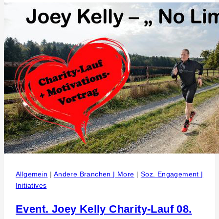
Pyrene.
Familien-
und
Handwerkertag
am
Pfingstmontag
Allgemein
|
Andere Branchen | More
|
Soz. Engagement |
Initiatives
Event. Joey Kelly Charity-Lauf 08.