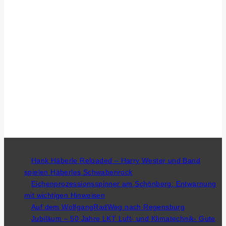
Hank Häberle Reloaded – Harry Wester und Band
spielen Häberles Schwabenrock
Eichenprozessionsspinner am Schönberg: Entwarnung
mit wichtigen Hinweisen
Auf dem WolfgangRadWeg nach Regensburg
Jubiläum – 50 Jahre LKT Luft- und Klimatechnik- Gute