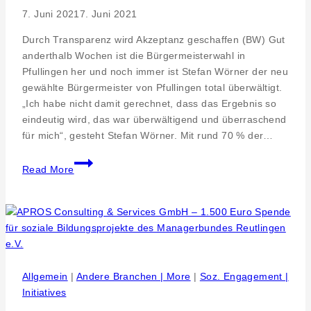
7. Juni 2021
7. Juni 2021
Durch Transparenz wird Akzeptanz geschaffen (BW) Gut
anderthalb Wochen ist die Bürgermeisterwahl in
Pfullingen her und noch immer ist Stefan Wörner der neu
gewählte Bürgermeister von Pfullingen total überwältigt.
„Ich habe nicht damit gerechnet, dass das Ergebnis so
eindeutig wird, das war überwältigend und überraschend
für mich“, gesteht Stefan Wörner. Mit rund 70 % der…
Bürgermeister
Read More
Stefan
Wörner
freut
sich
auf
seinen
Start
Allgemein
|
Andere Branchen | More
|
Soz. Engagement |
in
Initiatives
Pfullingen