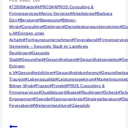
Post Views:
146
Post
#
72800
#
aktiv
#
APROS
#
APROS Consulting &
Tags:
Firmenservices
#
Apros Services
#
Arbeitskreis
#
Barbara
Dürr
#
Beratung
#
Bewegung
#
Bittner-
Wysk
#
Consulting
#
Dettingen
#
Dienstleistungsunternehmen
#
Dü
u A
#
Eningen unter
Achalm
#
Fertigungsunternehmen
#
Feyerabend
#
Firmenservice
Gemeinde – Gesunde Stadt im Landkreis
Reutlingen
#
Gesunde
Stadt
#
Gesundheit
#
Gesundheitsamt
#
Gesundheitsangebot
#
Ge
Eningen
e.V
#
Gesundheitsführer
#
Gesundheitskonferenz
#
Gesundheits
Traugott
#
Lebensqualität
#
Leistungsspektrum
#
Marketingumset
Bittner-Wysk
#
Praxen
#
Projekt
#
PROS Consulting &
Firmenservices
#
Qualitätszertifikates
#
Reutlingen
#
Scheck
#
Sch
Engagement
#
Spende
#
Sponsorenkreis
#
Strategieberatung
#
Stu
Feyerabend
#
Weiterentwicklung
#
Zawadzki
Beitragsnavigation