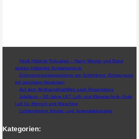
Hank Häberle Reloaded – Harry Wester und Band
spielen Häberles Schwabenrock
Eichenprozessionsspinner am Schönberg: Entwarnung
mit wichtigen Hinweisen
Auf dem WolfgangRadWeg nach Regensburg
Jubiläum – 50 Jahre LKT Luft- und Klimatechnik- Gute
Luft für Mensch und Maschine
Lichtensteiner Kinder- und Jugendaktionstag
Kategorien: