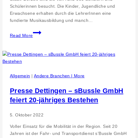
Schülerinnen besucht. Die Kinder, Jugendliche und
Erwachsene erhalten durch die LehrerInnen eine
fundierte Musikausbildung und manch…
Musikschule
Read More
Pfullingen
baut
ihr
Angebot
weiter
aus
Allgemein
|
Andere Branchen | More
Presse Dettingen – sBussle GmbH
feiert 20-jähriges Bestehen
5. Oktober 2022
Voller Einsatz für die Mobilität in der Region. Seit 20
Jahren ist der Fahr- und Transportdienst s’Bussle GmbH