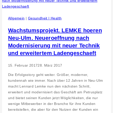
Generationstheater
Mixed
Pickles
Allgemein
|
Gesundheit | Health
–
Eine
Wachstumsprojekt. LEMKE hoeren
Ausstellung
Neu-Ulm. Neueroeffnung nach
zeigt
Modernisierung mit neuer Technik
Stationen
aus
und erweitertem Ladengeschaeft
ihrer
Theatergeschichte
15. Februar 2017
28. März 2017
Die Erfolgsstory geht weiter. Größer, moderner,
kundennah wie immer. Nach über 12 Jahren in Neu-Ulm
macht Lennard Lemke nun den nächsten Schritt,
erweitert und modernisiert das Geschäft am Petrusplatz
und bietet seinen Kunden jetzt Möglichkeiten, die nur
wenige Mitbewerber in der Branche für ihre Kunden
bereitstellen, die aber für den Nutzen der Kunden ein