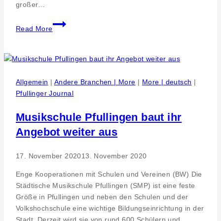
großer…
Wachstumsprojekt.
Read More
LEMKE
hoeren
Neu-
Ulm.
Neueroeffnung
Allgemein
|
Andere Branchen | More
|
More | deutsch
|
nach
Pfullinger Journal
Modernisierung
mit
Musikschule Pfullingen baut ihr
neuer
Angebot weiter aus
Technik
und
17. November 2020
13. November 2020
erweitertem
Ladengeschaeft
Enge Kooperationen mit Schulen und Vereinen (BW) Die
Städtische Musikschule Pfullingen (SMP) ist eine feste
Größe in Pfullingen und neben den Schulen und der
Volkshochschule eine wichtige Bildungseinrichtung in der
Stadt. Derzeit wird sie von rund 600 Schülern und