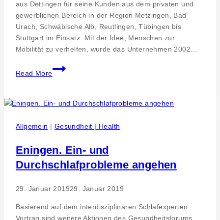
aus Dettingen für seine Kunden aus dem privaten und
gewerblichen Bereich in der Region Metzingen, Bad
Urach, Schwäbische Alb, Reutlingen, Tübingen bis
Stuttgart im Einsatz. Mit der Idee, Menschen zur
Mobilität zu verhelfen, wurde das Unternehmen 2002…
Presse
Read More
Dettingen
–
sBussle
GmbH
feiert
Allgemein
|
Gesundheit | Health
20-
jähriges
Eningen. Ein- und
Bestehen
Durchschlafprobleme angehen
29. Januar 2019
29. Januar 2019
Basierend auf dem interdisziplinären Schlafexperten
Vortrag sind weitere Aktionen des Gesundheitsforums