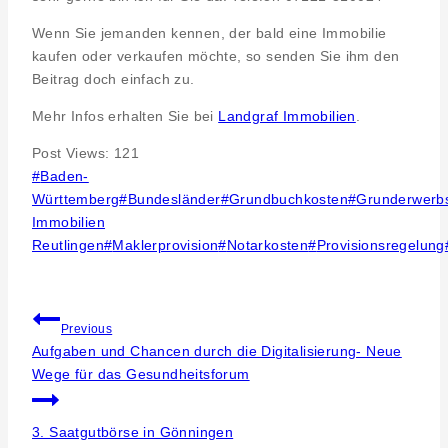
Wenn Sie jemanden kennen, der bald eine Immobilie
kaufen oder verkaufen möchte, so senden Sie ihm den
Beitrag doch einfach zu.
Mehr Infos erhalten Sie bei
Landgraf Immobilien
.
Post Views:
121
Post
#
Baden-
Tags:
Württemberg
#
Bundesländer
#
Grundbuchkosten
#
Grunderwerb
Immobilien
Reutlingen
#
Maklerprovision
#
Notarkosten
#
Provisionsregelung
Beitragsnavigation
Previous
Aufgaben und Chancen durch die Digitalisierung- Neue
Wege für das Gesundheitsforum
3. Saatgutbörse in Gönningen