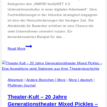
Kategorien des „AWARD familyNET 4.0
Unternehmenskultur in einer digitalen Arbeitswelt“. Dem
Fachkräftemangel in der Industrie strategisch begegnen
ist eine der Herausforderungen der heutigen Zeit. Die
Attraktivität für Bewerber erhöhen ist eine Chance die
viele Unternehmen vermehrt nutzen. Ein
bemerkenswertes Beispiel für das…
Fachkräftemangel
Read More
Industrie
–
Alleinstellung
durch
vorbildliche
Mitarbeiterführung
Allgemein
|
Andere Branchen | More
|
More | deutsch
|
und
Pfullinger Journal
Unternehmenskultur
Theater-Kult – 20 Jahre
Generationstheater Mixed Pickles –