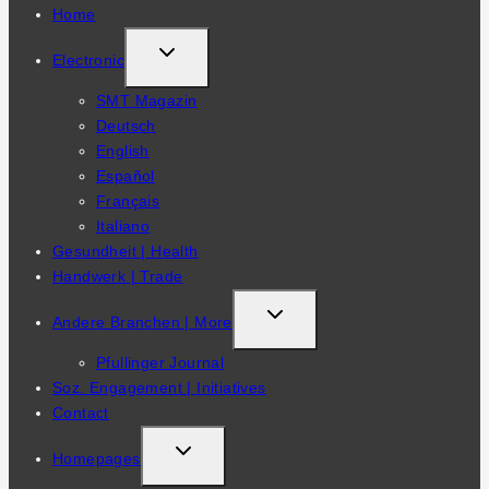
Home
TOGGLE
Electronic
CHILD
SMT Magazin
MENU
Deutsch
English
Español
Français
Italiano
Gesundheit | Health
Handwerk | Trade
TOGGLE
Andere Branchen | More
CHILD
Pfullinger Journal
MENU
Soz. Engagement | Initiatives
Contact
TOGGLE
Homepages
CHILD