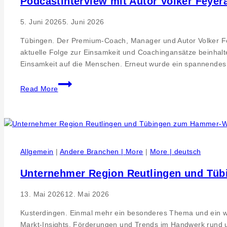
Podcastinterview mit Autor Volker Feye
5. Juni 2026
5. Juni 2026
Tübingen. Der Premium-Coach, Manager und Autor Volker Fey
aktuelle Folge zur Einsamkeit und Coachingansätze beinhalt
Einsamkeit auf die Menschen. Erneut wurde ein spannendes
Podcastinterview
Read More
mit
Autor
Volker
Feyerabend
zu
Allgemein
|
Andere Branchen | More
|
More | deutsch
Achtsamkeit
und
Unternehmer Region Reutlingen und Tüb
Einsamkeit
13. Mai 2026
12. Mai 2026
Kusterdingen. Einmal mehr ein besonderes Thema und ein w
Markt-Insights, Förderungen und Trends im Handwerk rund u