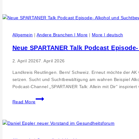
med.
dent.
Christian
Hoch
Allgemein
|
Andere Branchen | More
|
More | deutsch
„Gesundheit
beginnt
Neue SPARTANER Talk Podcast Episode- 
im
Mund
2. April 2026
7. April 2026
–
Bakterien
Landkreis Reutlingen. Bern/ Schweiz. Erneut möchte der 
bis
setzen. Sucht und Suchtbewältigung am wahren Beispiel Alko
Implantate.
Podcast-Channel „SPARTANER Talk: Allein mit Dir“ inspirier
Neues,
Neue
einfach
Read More
SPARTANER
erklärt“
Talk
12.
Podcast
Mai
Episode-
2026
Alkohol