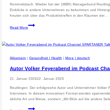
Rommelsbach. Wieder hat der (MBR) Managerbund Reutlingen e.
Einblicke in andere Unternehmen zu bekommen und Hintergrü
freuten sich über das Produktivtreffen in den Räumen der…
Hochspannungs-
Read More
Wissensaustausch
SCHNIER
Elektrostatik
GmbH.
Managerbund
Allgemein
|
Gesundheit | Health
|
More | deutsch
Reutlingen
trifft
Autor Volker Feyerabend im Podcast Ch
auf
Experiemente
21. Januar 2026
22. Januar 2026
Reutlingen. Der erfolgreiche Autor und Unternehmer Volker Fe
Interviews. In diesem innovativen Format werden spannende
übliche Art und Weise, sondern „Mit Blick auf die andere S
Autor