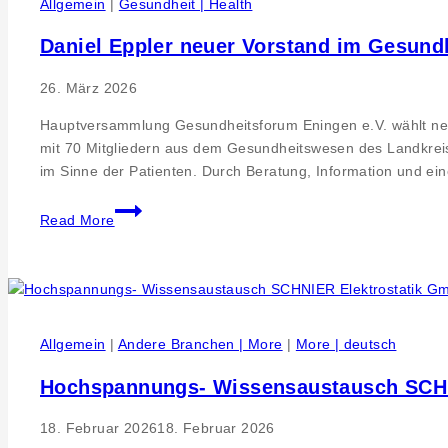
Allgemein
|
Gesundheit | Health
und
Suchtbewältigung
Daniel Eppler neuer Vorstand im Gesund
26. März 2026
Hauptversammlung Gesundheitsforum Eningen e.V. wählt neu
mit 70 Mitgliedern aus dem Gesundheitswesen des Landkreise
im Sinne der Patienten. Durch Beratung, Information und ei
Daniel
Read More
Eppler
neuer
Vorstand
im
Gesundheitsforum
Allgemein
|
Andere Branchen | More
|
More | deutsch
Hochspannungs- Wissensaustausch SCHNI
18. Februar 2026
18. Februar 2026