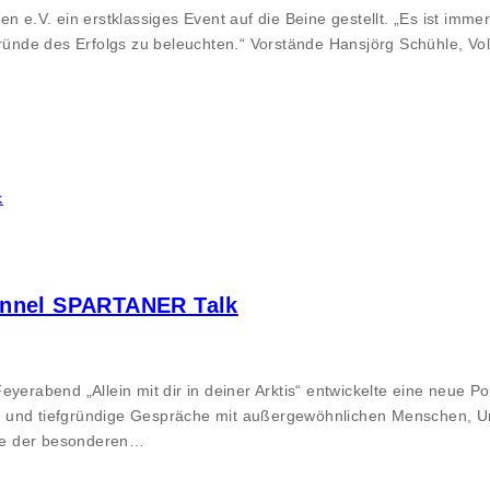
V. ein erstklassiges Event auf die Beine gestellt. „Es ist immer 
nde des Erfolgs zu beleuchten.“ Vorstände Hansjörg Schühle, Volk
annel SPARTANER Talk
yerabend „Allein mit dir in deiner Arktis“ entwickelte eine neue P
 und tiefgründige Gespräche mit außergewöhnlichen Menschen, Unt
eite der besonderen…