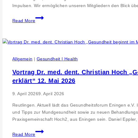
Impulsen. Wir ermöglichen unseren Mitgliedern den Blick üb
Unternehmer
Read More
Region
Reutlingen
und
Tübingen
zum
Allgemein
|
Gesundheit | Health
Hammer-
Wettstreit
Vortrag Dr. med. dent. Christian Hoch „
bei
erklärt“ 12. Mai 2026
der
MR
9. April 2026
9. April 2026
Gruppe
Reutlingen. Aktuell lädt das Gesundheitsforum Eningen e.V. 
und Tipps zur Mundgesundheit sowie zu neuen Behandlungsm
Praxisgemeinschaft Hoch2, aus Eningen sein. Daniel Eppler
Vortrag
Read More
Dr.