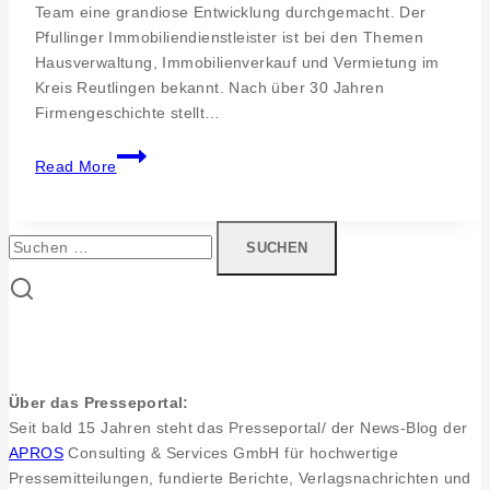
Team eine grandiose Entwicklung durchgemacht. Der
Pfullinger Immobiliendienstleister ist bei den Themen
Hausverwaltung, Immobilienverkauf und Vermietung im
Kreis Reutlingen bekannt. Nach über 30 Jahren
Firmengeschichte stellt…
Prozessberatung
Read More
Reutlingen.
Durchstarten
mit
Suchen
Rückenwind
nach:
–
Klett
Immobilien
&
Service
Über das Presseportal:
nun
Seit bald 15 Jahren steht das Presseportal/ der News-Blog der
TOP
APROS
Consulting & Services GmbH für hochwertige
Sozial
Pressemitteilungen, fundierte Berichte, Verlagsnachrichten und
zertifiziert