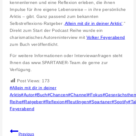
kennenlernen und eine Reflexion erleben, die ihnen
Impulse für ihre eigene Lebensreise – in ihre persönliche
Arktis – gibt. Ganz passend zum bekannten
Selbstreflexions-Ratgeber
‚Allein mit dir in deiner Arktis‘
.“
Direkt zum Start der Podcast Reihe wurde ein
charismatisches Autoreninterview mit
Volker Feyerabend
zum Buch veröffentlicht.
Für weitere Informationen oder Interviewanfragen steht
Ihnen das www.SPARTANER-Team.de gerne zur
Verfügung.
Post Views:
173
Post
#
Allein mit dir in deiner
Tags:
Arktis
#
Autor
#
Buch
#
Chancen
#
Channel
#
Fokus
#
Gesprächsthe
Reihe
#
Ratgeber
#
Reflexion
#
Reutlingen
#
Spartaner
#
Spotify
#
Ta
Feyerabend
Beitragsnavigation
Previous