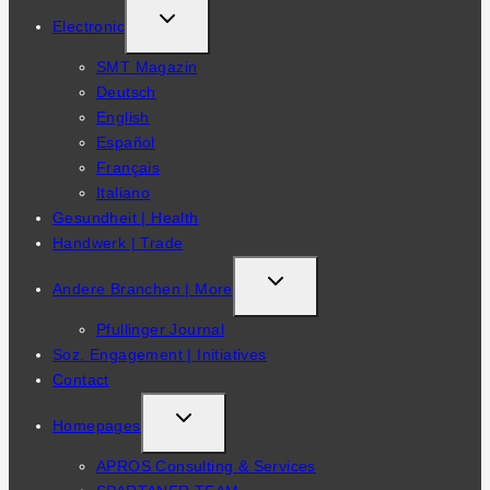
TOGGLE
Electronic
CHILD
SMT Magazin
MENU
Deutsch
English
Español
Français
Italiano
Gesundheit | Health
Handwerk | Trade
TOGGLE
Andere Branchen | More
CHILD
Pfullinger Journal
MENU
Soz. Engagement | Initiatives
Contact
TOGGLE
Homepages
CHILD
APROS Consulting & Services
MENU