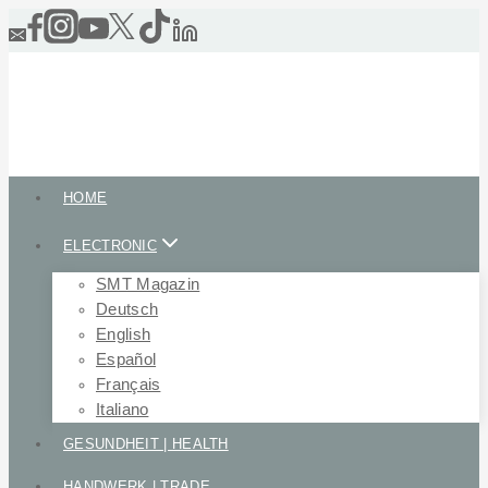
Skip
to
content
HOME
ELECTRONIC
SMT Magazin
Deutsch
English
Español
Français
Italiano
GESUNDHEIT | HEALTH
HANDWERK | TRADE