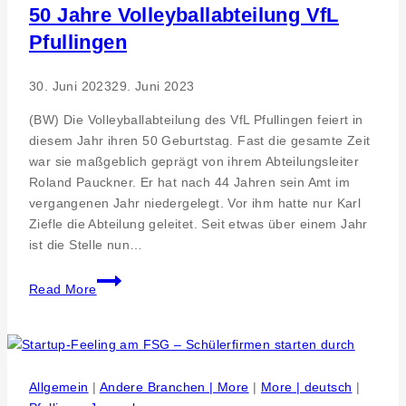
verkaufsoffenem
50 Jahre Volleyballabteilung VfL
Sonntag
Pfullingen
30. Juni 2023
29. Juni 2023
(BW) Die Volleyballabteilung des VfL Pfullingen feiert in
diesem Jahr ihren 50 Geburtstag. Fast die gesamte Zeit
war sie maßgeblich geprägt von ihrem Abteilungsleiter
Roland Pauckner. Er hat nach 44 Jahren sein Amt im
vergangenen Jahr niedergelegt. Vor ihm hatte nur Karl
Ziefle die Abteilung geleitet. Seit etwas über einem Jahr
ist die Stelle nun…
50
Read More
Jahre
Volleyballabteilung
VfL
Pfullingen
Allgemein
|
Andere Branchen | More
|
More | deutsch
|