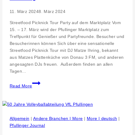
11. März 2024
8. März 2024
Streetfood Picknick Tour Party auf dem Marktplatz Vom
15. – 17. März wird der Pfullinger Marktplatz zum
Treffpunkt für Genießer und Partyfreunde. Besucher und
Besucherinnen können Sich über eine sensationelle
Streetfood Picknick Tour mit DJ Matze Ihring, bekannt
aus Matzes Plattenküche von Donau 3 FM, und anderen
angesagten DJs freuen. Außerdem finden an allen
Tagen…
Der
Read More
Frühling
erwacht
in
Pfullingen
–
Allgemein
|
Andere Branchen | More
|
More | deutsch
|
Stadtfest
Pfullinger Journal
mit