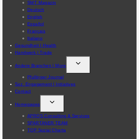
SMT Magazin
MENU
Deutsch
English
Español
Français
Italiano
Gesundheit | Health
Handwerk | Trade
TOGGLE
Andere Branchen | More
CHILD
Pfullinger Journal
MENU
Soz. Engagement | Initiatives
Contact
TOGGLE
Homepages
CHILD
APROS Consulting & Services
MENU
SPARTANER TEAM
TOP Sozial Charta