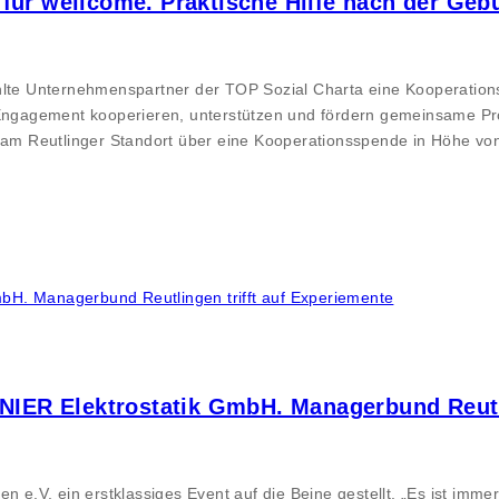
für wellcome. Praktische Hilfe nach der Gebu
ählte Unternehmenspartner der TOP Sozial Charta eine Kooperatio
 Engagement kooperieren, unterstützen und fördern gemeinsame Pr
me am Reutlinger Standort über eine Kooperationsspende in Höhe v
ER Elektrostatik GmbH. Managerbund Reutlin
V. ein erstklassiges Event auf die Beine gestellt. „Es ist immer 