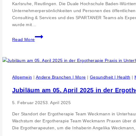
Karlsruhe, Reutlingen. Die Duale Hochschule Baden-Württem
Unternehmerpersönlichkeiten und Personen des öffentliche
Consulting & Services und des SPARTANER Teams als Expert
wurde mit…
SPARTANER
Read More
an
Dualer
Hochschule
Baden-
Württemberg-
Allgemein
|
Andere Branchen | More
|
Gesundheit | Health
|
Expertenvortrag
Volker
Jubiläum am 05. April 2025 in der Ergoth
Feyerabend
5. Februar 2025
3. April 2025
Der Standort der Ergotherapie Team Weckmann in Unterhausen
Wachstum der Ergotherapie Team Weckmann Praxen über die Ja
Die Ergotherapeuten, um die Inhaberin Angelika Weckmann,