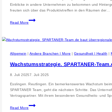
der
Einblicke in andere Unternehmen zu bekommen und Hintergrü
Geburt
freuten sich über das Produktivtreffen in den Räumen der…
in
Hochspannungs-
Reutlingen
Read More
Wissensaustausch
SCHNIER
Elektrostatik
GmbH.
Managerbund
Allgemein
|
Andere Branchen | More
|
Gesundheit | Health
|
Reutlingen
trifft
Wachstumsstrategie. SPARTANER-Team.de
auf
Experiemente
8. Juli 2025
7. Juli 2025
Esslingen. Reutlingen. Ein bemerkenswertes Wachstum be
SPARTANER Team, geht die nächsten Schritte. Das Unterne
Vertragspartner. Mit ihrem besonderen Gesundheits- und Sp
Wachstumsstrategie.
Read More
SPARTANER-