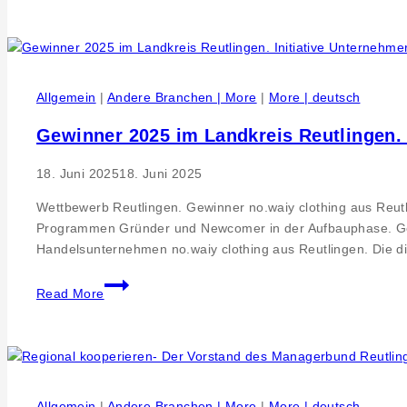
Team.de
baut
überregionales
Servicenetz
Allgemein
|
Andere Branchen | More
|
More | deutsch
aus
Gewinner 2025 im Landkreis Reutlingen. 
18. Juni 2025
18. Juni 2025
Wettbewerb Reutlingen. Gewinner no.waiy clothing aus Reut
Programmen Gründer und Newcomer in der Aufbauphase. Gewi
Handelsunternehmen no.waiy clothing aus Reutlingen. Die d
Gewinner
Read More
2025
im
Landkreis
Reutlingen.
Initiative
Allgemein
|
Andere Branchen | More
|
More | deutsch
Unternehmer