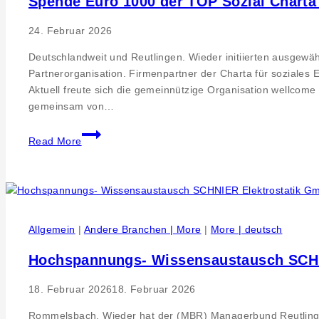
Spende Euro 1000 der TOP Sozial Charta 
24. Februar 2026
Deutschlandweit und Reutlingen. Wieder initiierten ausgew
Partnerorganisation. Firmenpartner der Charta für soziales
Aktuell freute sich die gemeinnützige Organisation wellco
gemeinsam von…
Spende
Read More
Euro
1000
der
TOP
Sozial
Allgemein
|
Andere Branchen | More
|
More | deutsch
Charta
für
Hochspannungs- Wissensaustausch SCHNI
wellcome.
Praktische
18. Februar 2026
18. Februar 2026
Hilfe
nach
Rommelsbach. Wieder hat der (MBR) Managerbund Reutlingen e.