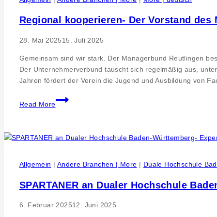
entwickeln
Regional kooperieren- Der Vorstand des 
Unternehmer:
no.waiy
28. Mai 2025
15. Juli 2025
clothing
Gemeinsam sind wir stark. Der Managerbund Reutlingen best
Der Unternehmerverbund tauscht sich regelmäßig aus, unterstü
Jahren fördert der Verein die Jugend und Ausbildung von F
Regional
Read More
kooperieren-
Der
Vorstand
des
Managerbund
Allgemein
|
Andere Branchen | More
|
Duale Hochschule Ba
Reutlingen
e.V.
SPARTANER an Dualer Hochschule Baden-
wurde
bestätigt
6. Februar 2025
12. Juni 2025