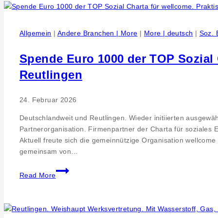
AG-
Medizintechnik.
Bau-
Allgemein
|
Andere Branchen | More
|
More | deutsch
|
Soz. 
Gemeinschaftsprojekt
der
Spende Euro 1000 der TOP Sozial C
LKT
Luft-
Reutlingen
und
Klimatechnik
24. Februar 2026
GmbH
und
Deutschlandweit und Reutlingen. Wieder initiierten ausgew
Schlosserei
Partnerorganisation. Firmenpartner der Charta für soziales
Götz
Aktuell freute sich die gemeinnützige Organisation wellco
GmbH
gemeinsam von…
Spende
Read More
Euro
1000
der
TOP