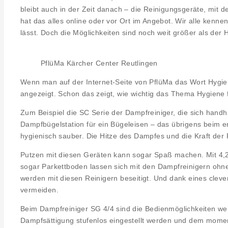
bleibt auch in der Zeit danach – die Reinigungsgeräte, mit
hat das alles online oder vor Ort im Angebot. Wir alle ken
lässt. Doch die Möglichkeiten sind noch weit größer als der 
PflüMa Kärcher Center Reutlingen
Wenn man auf der Internet-Seite von PflüMa das Wort Hygien
angezeigt. Schon das zeigt, wie wichtig das Thema Hygiene f
Zum Beispiel die SC Serie der Dampfreiniger, die sich hand
Dampfbügelstation für ein Bügeleisen – das übrigens beim e
hygienisch sauber. Die Hitze des Dampfes und die Kraft der R
Putzen mit diesen Geräten kann sogar Spaß machen. Mit 4,2 
sogar Parkettboden lassen sich mit den Dampfreinigern ohne 
werden mit diesen Reinigern beseitigt. Und dank eines cle
vermeiden.
Beim Dampfreiniger SG 4/4 sind die Bedienmöglichkeiten we
Dampfsättigung stufenlos eingestellt werden und dem momen