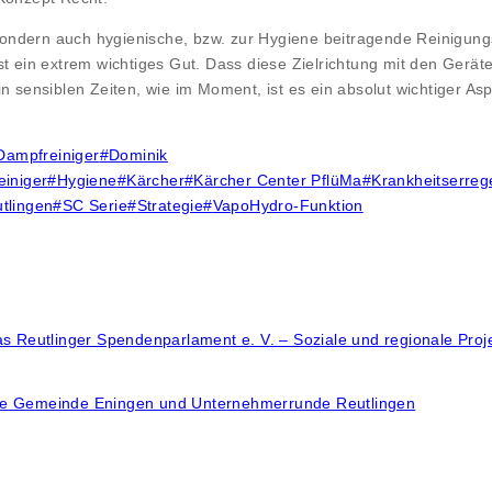
, sondern auch hygienische, bzw. zur Hygiene beitragende Reinigung
ein extrem wichtiges Gut. Dass diese Zielrichtung mit den Gerät
in sensiblen Zeiten, wie im Moment, ist es ein absolut wichtiger A
Dampfreiniger
#
Dominik
einiger
#
Hygiene
#
Kärcher
#
Kärcher Center PflüMa
#
Krankheitserreg
tlingen
#
SC Serie
#
Strategie
#
VapoHydro-Funktion
Reutlinger Spendenparlament e. V. – Soziale und regionale Proje
e Gemeinde Eningen und Unternehmerrunde Reutlingen