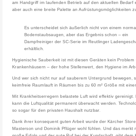
am Handgriff im laufenden Betrieb auf den aktuellen Bedarf 
aber auch eine breite Palette an Aufrüstungsmöglichkeiten z
Es unterscheidet sich äußerlich nicht von einem norma
Bodenstaubsaugen, aber das Ergebnis schon – ein
Dampfreiniger der SC-Serie im Reutlinger Ladengesch
erhältlich.
Hygienische Sauberkeit ist mit diesen Geräten kein Problem u
Krankenhäusern – der hohe Stellenwert, den Hygiene im Arb
Und wer sich nicht nur auf sauberem Untergrund bewegen, so
keimfreie Raumlauft in Räumen bis zu 60 m² Größe mit einem
Mit Krankheitserregern belastete Luft wird effektiv gereinig
kann die Luftqualität permanent überwacht werden. Technologi
so sogar für den privaten Haushalt nutzbar.
Dank ihrer konsequent guten Arbeit wurde der Kärcher Store
Masterson und Dominik Pflüger wohl fühlen. Und das merkt m
große Erfolg und der gute Ruf bei der Kundschaft, gibt dem