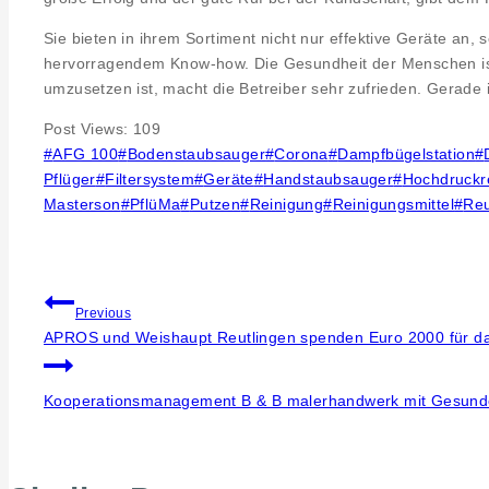
Sie bieten in ihrem Sortiment nicht nur effektive Geräte an
hervorragendem Know-how. Die Gesundheit der Menschen ist 
umzusetzen ist, macht die Betreiber sehr zufrieden. Gerade 
Post Views:
109
Post
#
AFG 100
#
Bodenstaubsauger
#
Corona
#
Dampfbügelstation
#
Tags:
Pflüger
#
Filtersystem
#
Geräte
#
Handstaubsauger
#
Hochdruckr
Masterson
#
PflüMa
#
Putzen
#
Reinigung
#
Reinigungsmittel
#
Reu
Beitragsnavigation
Previous
APROS und Weishaupt Reutlingen spenden Euro 2000 für das 
Kooperationsmanagement B & B malerhandwerk mit Gesund