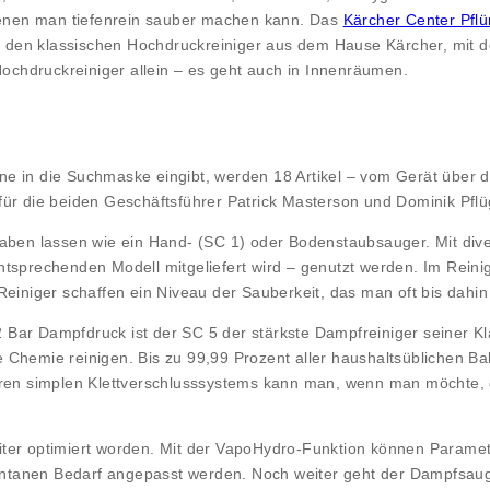
 denen man tiefenrein sauber machen kann. Das
Kärcher Center Pfl
nen den klassischen Hochdruckreiniger aus dem Hause Kärcher, mit 
Hochdruckreiniger allein – es geht auch in Innenräumen.
e in die Suchmaske eingibt, werden 18 Artikel – vom Gerät über de
ür die beiden Geschäftsführer Patrick Masterson und Dominik Pflüg
haben lassen wie ein Hand- (SC 1) oder Bodenstaubsauger. Mit dive
ntsprechenden Modell mitgeliefert wird – genutzt werden. Im Rein
einiger schaffen ein Niveau der Sauberkeit, das man oft bis dahin
Bar Dampfdruck ist der SC 5 der stärkste Dampfreiniger seiner K
Chemie reinigen. Bis zu 99,99 Prozent aller haushaltsüblichen Ba
veren simplen Klettverschlusssystems kann man, wenn man möchte,
iter optimiert worden. Mit der VapoHydro-Funktion können Parame
tanen Bedarf angepasst werden. Noch weiter geht der Dampfsauger