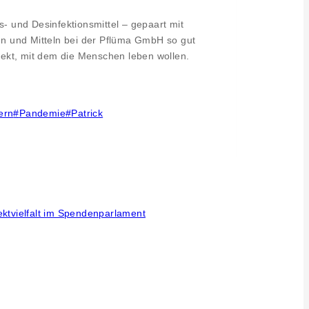
s- und Desinfektionsmittel – gepaart mit
en und Mitteln bei der Pflüma GmbH so gut
spekt, mit dem die Menschen leben wollen.
ern
#
Pandemie
#
Patrick
ktvielfalt im Spendenparlament