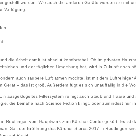
eingestellt werden. Wie auch die anderen Geräte werden sie mit u
ur Verfügung.
len
äft
nd die Arbeit damit ist absolut komfortabel. Ob im privaten Hausha
eitsleben und der täglichen Umgebung hat, wird in Zukunft noch h
ndern auch saubere Luft atmen möchte, ist mit dem Luftreiniger A
 Gerät – das ist groß. Außerdem fügt es sich unauffällig in die W
t. Ein ausgeklügeltes Filtersystem reinigt auch Staub und Haare un
e, die beinahe nach Science Fiction klingt, oder zumindest nur in 
 in Reutlingen vom Hauptwerk zum Kärcher Center gekürt. Es ist 
an. Seit der Eröffnung des Kärcher Stores 2017 in Reutlingen sin
 Konzept Recht.