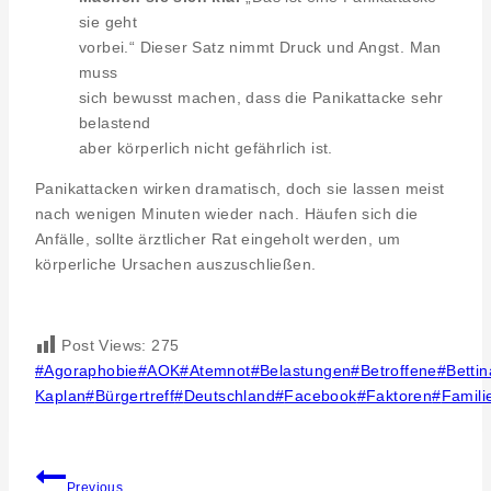
sie geht
vorbei.“ Dieser Satz nimmt Druck und Angst. Man
muss
sich bewusst machen, dass die Panikattacke sehr
belastend
aber körperlich nicht gefährlich ist.
Panikattacken wirken dramatisch, doch sie lassen meist
nach wenigen Minuten wieder nach. Häufen sich die
Anfälle, sollte ärztlicher Rat eingeholt werden, um
körperliche Ursachen auszuschließen.
Post Views:
275
Post
#
Agoraphobie
#
AOK
#
Atemnot
#
Belastungen
#
Betroffene
#
Bettin
Tags:
Kaplan
#
Bürgertreff
#
Deutschland
#
Facebook
#
Faktoren
#
Famili
Beitragsnavigation
Previous