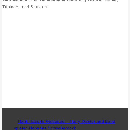
Werbeagentur und Unternehmensberatung aus Reutlingen,
Tübingen und Stuttgart.
Hank Häberle Reloaded – Harry Wester und Band
spielen Häberles Schwabenrock