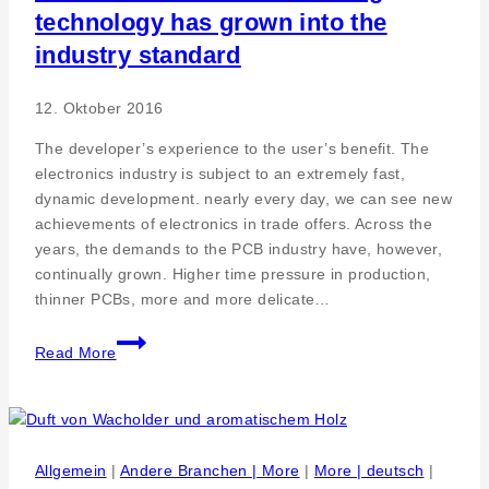
technology has grown into the
industry standard
12. Oktober 2016
The developer’s experience to the user’s benefit. The
electronics industry is subject to an extremely fast,
dynamic development. nearly every day, we can see new
achievements of electronics in trade offers. Across the
years, the demands to the PCB industry have, however,
continually grown. Higher time pressure in production,
thinner PCBs, more and more delicate…
PILL
Read More
GmbH
–
Vacuum
etching
technology
Allgemein
|
Andere Branchen | More
|
More | deutsch
|
has