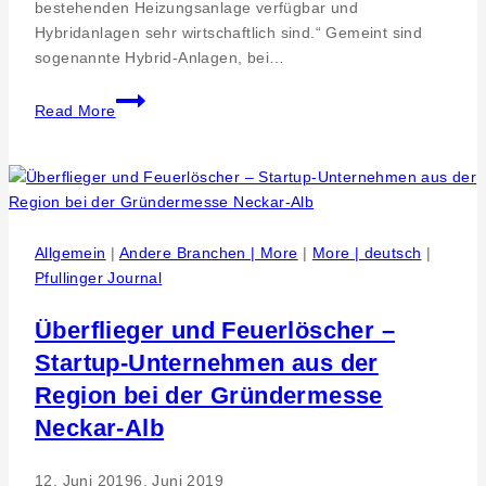
bestehenden Heizungsanlage verfügbar und
Hybridanlagen sehr wirtschaftlich sind.“ Gemeint sind
sogenannte Hybrid-Anlagen, bei…
Wärmepumpen.
Read More
Tipps
für
den
Heizungsbau
und
Immobilieneigentümer
Allgemein
|
Andere Branchen | More
|
More | deutsch
|
–
Pfullinger Journal
Umweltschutz
und
Überflieger und Feuerlöscher –
staatliche
Startup-Unternehmen aus der
Förderung
Region bei der Gründermesse
Neckar-Alb
12. Juni 2019
6. Juni 2019