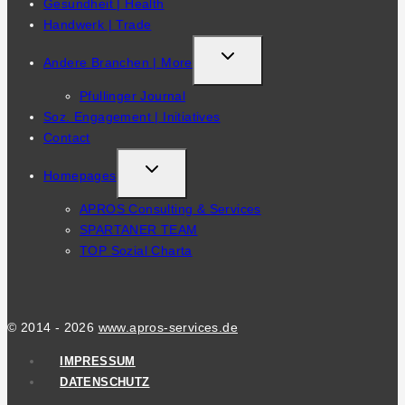
Gesundheit | Health
Handwerk | Trade
TOGGLE
Andere Branchen | More
CHILD
Pfullinger Journal
MENU
Soz. Engagement | Initiatives
Contact
TOGGLE
Homepages
CHILD
APROS Consulting & Services
MENU
SPARTANER TEAM
TOP Sozial Charta
© 2014 - 2026
www.apros-services.de
IMPRESSUM
DATENSCHUTZ