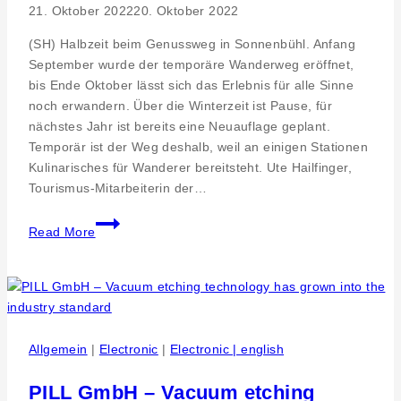
21. Oktober 2022
20. Oktober 2022
(SH) Halbzeit beim Genussweg in Sonnenbühl. Anfang
September wurde der temporäre Wanderweg eröffnet,
bis Ende Oktober lässt sich das Erlebnis für alle Sinne
noch erwandern. Über die Winterzeit ist Pause, für
nächstes Jahr ist bereits eine Neuauflage geplant.
Temporär ist der Weg deshalb, weil an einigen Stationen
Kulinarisches für Wanderer bereitsteht. Ute Hailfinger,
Tourismus-Mitarbeiterin der…
Mit
Read More
allen
Sinnen
genießen
–
Neuer
Themenwanderweg
Allgemein
|
Electronic
|
Electronic | english
in
Sonnenbühl
PILL GmbH – Vacuum etching