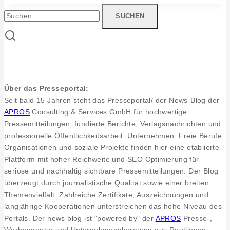
–
Suchen
Günther
nach:
Baumann
GmbH.
Klimaschutz-
Beimischung
von
Über das Presseportal:
E-
Seit bald 15 Jahren steht das Presseportal/ der News-Blog der
Fuels
APROS
Consulting & Services GmbH für hochwertige
geht
Pressemitteilungen, fundierte Berichte, Verlagsnachrichten und
auch
professionelle Öffentlichkeitsarbeit. Unternehmen, Freie Berufe,
beim
Organisationen und soziale Projekte finden hier eine etablierte
Heizen
Plattform mit hoher Reichweite und SEO Optimierung für
seriöse und nachhaltig sichtbare Pressemitteilungen. Der Blog
überzeugt durch journalistische Qualität sowie einer breiten
Themenvielfalt. Zahlreiche Zertifikate, Auszeichnungen und
langjährige Kooperationen unterstreichen das hohe Niveau des
Portals. Der news blog ist "powered by" der
APROS
Presse-,