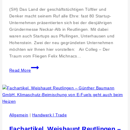
(SH) Das Land der geschäftstüchtigen Tüftler und
Denker macht seinem Ruf alle Ehre: fast 80 Startup-
Unternehmen präsentierten sich bei der diesjährigen
Gründermesse Neckar-Alb in Reutlingen. Mit dabei
waren auch Startups aus Pfullingen, Unterhausen und
Hohenstein. Zwei der neu gegründeten Unternehmen
möchten wir Ihnen hier vorstellen: Air Colleg – Der
Traum vom Fliegen Felix Michnacs…
Überflieger
Read More
und
Feuerlöscher
–
Startup-
Unternehmen
aus
der
Allgemein
|
Handwerk | Trade
Region
bei
Fachartikel. Weishaupt Reutlingen –