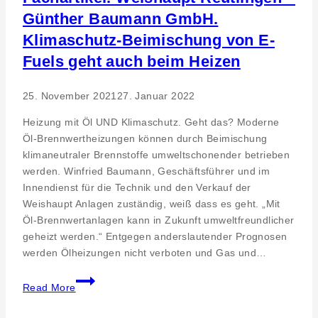
der
Günther Baumann GmbH.
Gründermesse
Klimaschutz-Beimischung von E-
Neckar-
Alb
Fuels geht auch beim Heizen
25. November 2021
27. Januar 2022
Heizung mit Öl UND Klimaschutz. Geht das? Moderne
Öl-Brennwertheizungen können durch Beimischung
klimaneutraler Brennstoffe umweltschonender betrieben
werden. Winfried Baumann, Geschäftsführer und im
Innendienst für die Technik und den Verkauf der
Weishaupt Anlagen zuständig, weiß dass es geht. „Mit
Öl-Brennwertanlagen kann in Zukunft umweltfreundlicher
geheizt werden.“ Entgegen anderslautender Prognosen
werden Ölheizungen nicht verboten und Gas und…
Fachartikel.
Read More
Weishaupt
Reutlingen