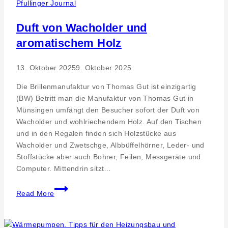
Pfullinger Journal
grown
into
Duft von Wacholder und
the
aromatischem Holz
industry
standard
13. Oktober 2025
9. Oktober 2025
Die Brillenmanufaktur von Thomas Gut ist einzigartig
(BW) Betritt man die Manufaktur von Thomas Gut in
Münsingen umfängt den Besucher sofort der Duft von
Wacholder und wohlriechendem Holz. Auf den Tischen
und in den Regalen finden sich Holzstücke aus
Wacholder und Zwetschge, Albbüffelhörner, Leder- und
Stoffstücke aber auch Bohrer, Feilen, Messgeräte und
Computer. Mittendrin sitzt…
Duft
Read More
von
Wacholder
und