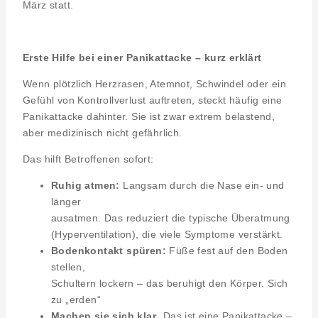
März statt.
Erste Hilfe bei einer Panikattacke – kurz erklärt
Wenn plötzlich Herzrasen, Atemnot, Schwindel oder ein
Gefühl von Kontrollverlust auftreten, steckt häufig eine
Panikattacke dahinter. Sie ist zwar extrem belastend,
aber medizinisch nicht gefährlich.
Das hilft Betroffenen sofort:
Ruhig atmen:
Langsam durch die Nase ein- und
länger
ausatmen. Das reduziert die typische Überatmung
(Hyperventilation), die viele Symptome verstärkt.
Bodenkontakt spüren:
Füße fest auf den Boden
stellen,
Schultern lockern – das beruhigt den Körper. Sich
zu „erden“
Machen sie sich klar
„Das ist eine Panikattacke –