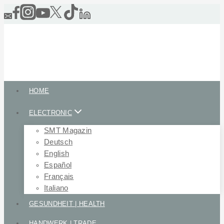
Skip
to
content
HOME
ELECTRONIC
SMT Magazin
Deutsch
English
Español
Français
Italiano
GESUNDHEIT | HEALTH
HANDWERK | TRADE