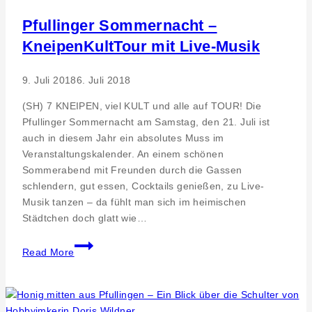
–
Euro
Pfullinger Sommernacht –
8250
KneipenKultTour mit Live-Musik
für
den
9. Juli 2018
6. Juli 2018
guten
Zweck
(SH) 7 KNEIPEN, viel KULT und alle auf TOUR! Die
Pfullinger Sommernacht am Samstag, den 21. Juli ist
auch in diesem Jahr ein absolutes Muss im
Veranstaltungskalender. An einem schönen
Sommerabend mit Freunden durch die Gassen
schlendern, gut essen, Cocktails genießen, zu Live-
Musik tanzen – da fühlt man sich im heimischen
Städtchen doch glatt wie…
Pfullinger
Read More
Sommernacht
–
KneipenKultTour
mit