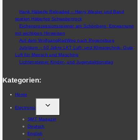
Hank Häberle Reloaded – Harry Wester und Band
spielen Häberles Schwabenrock
Eichenprozessionsspinner am Schönberg: Entwarnung
mit wichtigen Hinweisen
Auf dem WolfgangRadWeg nach Regensburg
Jubiläum – 50 Jahre LKT Luft- und Klimatechnik- Gute
Luft für Mensch und Maschine
Lichtensteiner Kinder- und Jugendaktionstag
Kategorien:
Home
TOGGLE
Electronic
CHILD
SMT Magazin
MENU
Deutsch
English