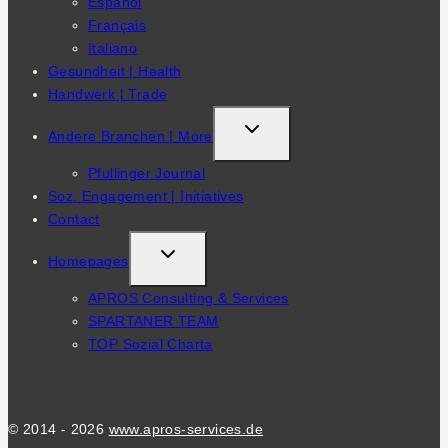
Español
Français
Italiano
Gesundheit | Health
Handwerk | Trade
TOGGLE
Andere Branchen | More
CHILD
Pfullinger Journal
MENU
Soz. Engagement | Initiatives
Contact
TOGGLE
Homepages
CHILD
APROS Consulting & Services
MENU
SPARTANER TEAM
TOP Sozial Charta
© 2014 - 2026
www.apros-services.de