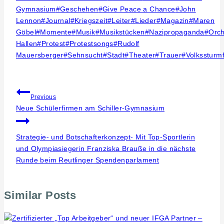
Gymnasium
#
Geschehen
#
Give Peace a Chance
#
John
Lennon
#
Journal
#
Kriegszeit
#
Leiter
#
Lieder
#
Magazin
#
Maren
Göbel
#
Momente
#
Musik
#
Musikstücken
#
Nazipropaganda
#
Orch
Hallen
#
Protest
#
Protestsongs
#
Rudolf
Mauersberger
#
Sehnsucht
#
Stadt
#
Theater
#
Trauer
#
Volkssturm
Beitragsnavigation
Previous
Neue Schülerfirmen am Schiller-Gymnasium
Strategie- und Botschafterkonzept- Mit Top-Sportlerin
und Olympiasiegerin Franziska Brauße in die nächste
Runde beim Reutlinger Spendenparlament
Similar Posts