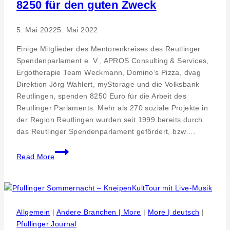
8250 für den guten Zweck
5. Mai 2022
5. Mai 2022
Einige Mitglieder des Mentorenkreises des Reutlinger
Spendenparlament e. V., APROS Consulting & Services,
Ergotherapie Team Weckmann, Domino‘s Pizza, dvag
Direktion Jörg Wahlert, myStorage und die Volksbank
Reutlingen, spenden 8250 Euro für die Arbeit des
Reutlinger Parlaments. Mehr als 270 soziale Projekte in
der Region Reutlingen wurden seit 1999 bereits durch
das Reutlinger Spendenparlament gefördert, bzw….
APROS
Read More
Spende
mit
Mentorenfür
die
Region
Allgemein
|
Andere Branchen | More
|
More | deutsch
|
Reutlingen
Pfullinger Journal