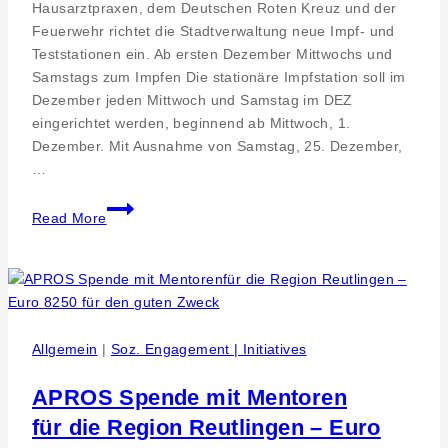
Hausarztpraxen, dem Deutschen Roten Kreuz und der
Feuerwehr richtet die Stadtverwaltung neue Impf- und
Teststationen ein. Ab ersten Dezember Mittwochs und
Samstags zum Impfen Die stationäre Impfstation soll im
Dezember jeden Mittwoch und Samstag im DEZ
eingerichtet werden, beginnend ab Mittwoch, 1.
Dezember. Mit Ausnahme von Samstag, 25. Dezember,
…
Impf-
Read More
und
Teststation
im
DEZ
Pfullingen
Allgemein
|
Soz. Engagement | Initiatives
APROS Spende mit Mentoren
für die Region Reutlingen – Euro