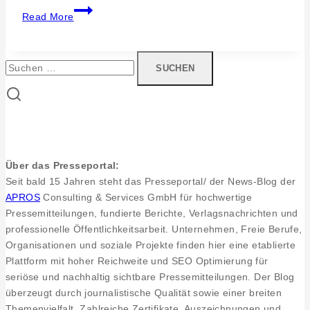
Honig
Read More
mitten
aus
Pfullingen
Suchen
–
nach:
Ein
Blick
über
die
Schulter
Über das Presseportal:
von
Seit bald 15 Jahren steht das Presseportal/ der News-Blog der
Hobbyimkerin
APROS
Consulting & Services GmbH für hochwertige
Doris
Pressemitteilungen, fundierte Berichte, Verlagsnachrichten und
Wildner
professionelle Öffentlichkeitsarbeit. Unternehmen, Freie Berufe,
Organisationen und soziale Projekte finden hier eine etablierte
Plattform mit hoher Reichweite und SEO Optimierung für
seriöse und nachhaltig sichtbare Pressemitteilungen. Der Blog
überzeugt durch journalistische Qualität sowie einer breiten
Themenvielfalt. Zahlreiche Zertifikate, Auszeichnungen und