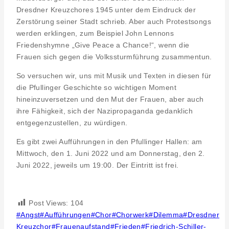
Dresdner Kreuzchores 1945 unter dem Eindruck der
Zerstörung seiner Stadt schrieb. Aber auch Protestsongs
werden erklingen, zum Beispiel John Lennons
Friedenshymne „Give Peace a Chance!“, wenn die
Frauen sich gegen die Volkssturmführung zusammentun.
So versuchen wir, uns mit Musik und Texten in diesen für
die Pfullinger Geschichte so wichtigen Moment
hineinzuversetzen und den Mut der Frauen, aber auch
ihre Fähigkeit, sich der Nazipropaganda gedanklich
entgegenzustellen, zu würdigen.
Es gibt zwei Aufführungen in den Pfullinger Hallen: am
Mittwoch, den 1. Juni 2022 und am Donnerstag, den 2.
Juni 2022, jeweils um 19:00. Der Eintritt ist frei.
Post Views:
104
Post
#
Angst
#
Aufführungen
#
Chor
#
Chorwerk
#
Dilemma
#
Dresdner
Tags:
Kreuzchor
#
Frauenaufstand
#
Frieden
#
Friedrich-Schiller-