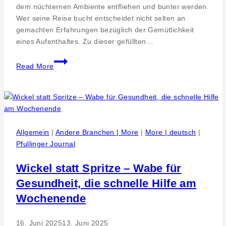
dem nüchternen Ambiente entfliehen und bunter werden.
Wer seine Reise bucht entscheidet nicht selten an
gemachten Erfahrungen bezüglich der Gemütlichkeit
eines Aufenthaltes. Zu dieser gefüllten…
Hotels
Read More
und
Pflegeheime-
Übernachtungen
werden
bunter.
Hotelbedarf
Allgemein
|
Andere Branchen | More
|
More | deutsch
|
und
Pfullinger Journal
Dienstleistungen
bei
Wickel statt Spritze – Wabe für
Bettwaren-
Gesundheit, die schnelle Hilfe am
Shop.de
Wochenende
16. Juni 2025
13. Juni 2025