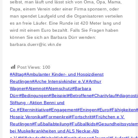
selbst, man läuft und lässt sich von Oma, Opa, Mama,
Papa, einem Verein oder einer Firma sponsern, oder
man spendet Laufgeld und die Organisatoren verteilen
es an freie Läufer. Eine Runde ist 420 Meter lang und
wird mit einem Euro bezahlt. Falls Sie Fragen haben
können Sie sich an Barbara Dürr wenden:
barbara.duerr@ic.vkn.de
Post Views:
100
Post
#
Alltag
#
Ambulanter Kinder- und Hospizdienst
Tags:
Reutlingen
#
Arche Intensivkinder e.V.
#
Arthur
Wagner
#
Atemnot
#
Atemschutz
#
Barbara
Dürr
#
Bedingungen
#
Beispiel
#
Betroffene
#
Charitylauf
#
diagnosti
Stiftung - Aktion Benni und
Co.
#
Elterninitiative
#
Engagement
#
Eningen
#
Euro
#
Fähigkeiten
Hospiz Veronika
#
Formenkrei
#
Fortschritt
#
Frühchen e.V.
Reutlingen
#
Fußballabteilung
#
Fußballkids
#
Gesundheitssyste
bei Muskelkrankheiten und ALS Neckar-Alb
e.V.
#
Hilfebedarf
#
inhaltlich
#
Institutionen
#
Journal
#
Läufer
#
Läuf