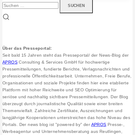
–
Suchen
Zwei
nach:
Punkte
mehr
für
„hochgehtürmt“
Über das Presseportal:
Seit bald 15 Jahren steht das Presseportal/ der News-Blog der
APROS
Consulting & Services GmbH für hochwertige
Pressemitteilungen, fundierte Berichte, Verlagsnachrichten und
professionelle Öffentlichkeitsarbeit. Unternehmen, Freie Berufe,
Organisationen und soziale Projekte finden hier eine etablierte
Plattform mit hoher Reichweite und SEO Optimierung für
seriöse und nachhaltig sichtbare Pressemitteilungen. Der Blog
überzeugt durch journalistische Qualität sowie einer breiten
Themenvielfalt. Zahlreiche Zertifikate, Auszeichnungen und
langjährige Kooperationen unterstreichen das hohe Niveau des
Portals. Der news blog ist "powered by" der
APROS
Presse-,
Werbeagentur und Unternehmensberatung aus Reutlingen,