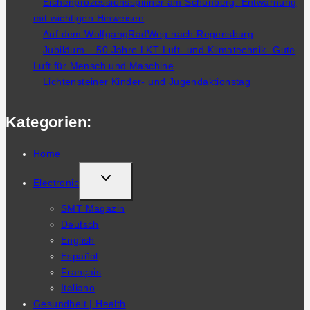
Eichenprozessionsspinner am Schönberg: Entwarnung
mit wichtigen Hinweisen
Auf dem WolfgangRadWeg nach Regensburg
Jubiläum – 50 Jahre LKT Luft- und Klimatechnik- Gute
Luft für Mensch und Maschine
Lichtensteiner Kinder- und Jugendaktionstag
Kategorien:
Home
TOGGLE
Electronic
CHILD
SMT Magazin
MENU
Deutsch
English
Español
Français
Italiano
Gesundheit | Health