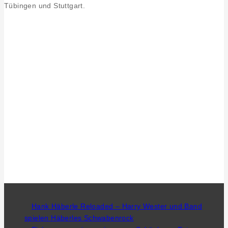
Tübingen und Stuttgart.
Hank Häberle Reloaded – Harry Wester und Band
spielen Häberles Schwabenrock