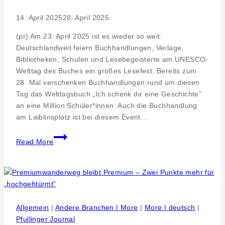
14. April 2025
28. April 2025
(pr) Am 23. April 2025 ist es wieder so weit:
Deutschlandweit feiern Buchhandlungen, Verlage,
Bibliotheken, Schulen und Lesebegeisterte am UNESCO-
Welttag des Buches ein großes Lesefest. Bereits zum
28. Mal verschenken Buchhandlungen rund um diesen
Tag das Welttagsbuch „Ich schenk dir eine Geschichte“
an eine Million Schüler*innen. Auch die Buchhandlung
am Laiblinsplatz ist bei diesem Event…
Cool
Read More
wie
Bolle
–
Das
Geschenkbuch
zum
Allgemein
|
Andere Branchen | More
|
More | deutsch
|
Welttag
Pfullinger Journal