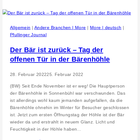
Gemeinde
Eningen
im
Gespräch
Allgemein
|
Andere Branchen | More
|
More | deutsch
|
mit
Pfullinger Journal
Studentinnen
der
Der Bär ist zurück – Tag der
Campus
offenen Tür in der Bärenhöhle
Reutlingen
–
28. Februar 2022
25. Februar 2022
EH
Ludwigsburg
(BW) Seit Ende November ist er weg! Die Hauptperson
der Bärenhöhle in Sonnenbühl war verschwunden. Das
ist allerdings wohl kaum jemanden aufgefallen, da die
Bärenhöhle ohnehin im Winter für Besucher geschlossen
ist. Jetzt zum ersten Öffnungstag der Höhle ist der Bär
wieder da und erstrahlt in neuem Glanz. Licht und
Feuchtigkeit in der Höhle haben…