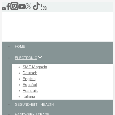
Skip
to
content
HOME
ELECTRONIC
SMT Magazin
Deutsch
English
Español
Français
Italiano
GESUNDHEIT | HEALTH
HANDWERK | TRADE