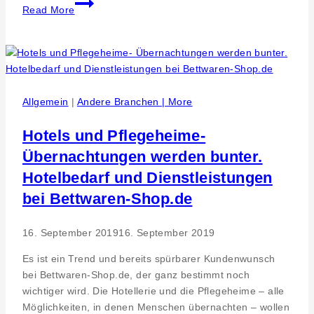
Der
Read More
Bär
ist
zurück
–
Tag
der
Allgemein
|
Andere Branchen | More
offenen
Tür
Hotels und Pflegeheime-
in
Übernachtungen werden bunter.
der
Hotelbedarf und Dienstleistungen
Bärenhöhle
bei Bettwaren-Shop.de
16. September 2019
16. September 2019
Es ist ein Trend und bereits spürbarer Kundenwunsch
bei Bettwaren-Shop.de, der ganz bestimmt noch
wichtiger wird. Die Hotellerie und die Pflegeheime – alle
Möglichkeiten, in denen Menschen übernachten – wollen