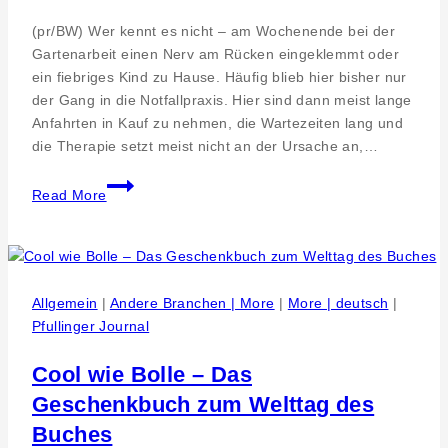
(pr/BW) Wer kennt es nicht – am Wochenende bei der
Gartenarbeit einen Nerv am Rücken eingeklemmt oder
ein fiebriges Kind zu Hause. Häufig blieb hier bisher nur
der Gang in die Notfallpraxis. Hier sind dann meist lange
Anfahrten in Kauf zu nehmen, die Wartezeiten lang und
die Therapie setzt meist nicht an der Ursache an,…
Wickel
Read More
statt
Spritze
–
Wabe
für
Allgemein
|
Andere Branchen | More
|
More | deutsch
|
Gesundheit,
Pfullinger Journal
die
schnelle
Cool wie Bolle – Das
Hilfe
Geschenkbuch zum Welttag des
am
Buches
Wochenende