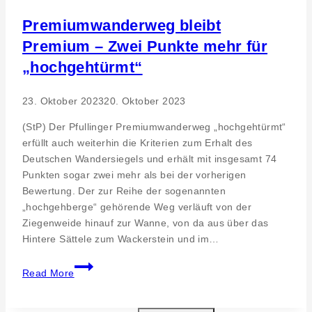
des
Buches
Premiumwanderweg bleibt
Premium – Zwei Punkte mehr für
„hochgehtürmt“
23. Oktober 2023
20. Oktober 2023
(StP) Der Pfullinger Premiumwanderweg „hochgehtürmt“
erfüllt auch weiterhin die Kriterien zum Erhalt des
Deutschen Wandersiegels und erhält mit insgesamt 74
Punkten sogar zwei mehr als bei der vorherigen
Bewertung. Der zur Reihe der sogenannten
„hochgehberge“ gehörende Weg verläuft von der
Ziegenweide hinauf zur Wanne, von da aus über das
Hintere Sättele zum Wackerstein und im…
Premiumwanderweg
Read More
bleibt
Premium