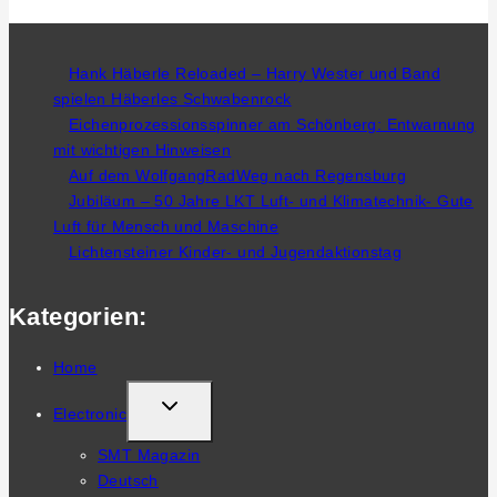
Hank Häberle Reloaded – Harry Wester und Band
spielen Häberles Schwabenrock
Eichenprozessionsspinner am Schönberg: Entwarnung
mit wichtigen Hinweisen
Auf dem WolfgangRadWeg nach Regensburg
Jubiläum – 50 Jahre LKT Luft- und Klimatechnik- Gute
Luft für Mensch und Maschine
Lichtensteiner Kinder- und Jugendaktionstag
Kategorien:
Home
TOGGLE
Electronic
CHILD
SMT Magazin
MENU
Deutsch