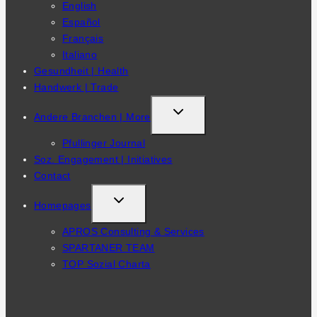
English
Español
Français
Italiano
Gesundheit | Health
Handwerk | Trade
TOGGLE
Andere Branchen | More
CHILD
Pfullinger Journal
MENU
Soz. Engagement | Initiatives
Contact
TOGGLE
Homepages
CHILD
APROS Consulting & Services
MENU
SPARTANER TEAM
TOP Sozial Charta