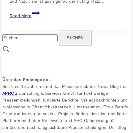
und Natur, sie ist auch genau der richtig Platz…
Die
Read More
BuchAlb.
Die
Schwäbische
Suchen
Alb
nach:
bekommt
ihre
eigene
Buchmesse
Über das Presseportal:
Seit bald 15 Jahren steht das Presseportal/ der News-Blog der
APROS
Consulting & Services GmbH für hochwertige
Pressemitteilungen, fundierte Berichte, Verlagsnachrichten und
professionelle Öffentlichkeitsarbeit. Unternehmen, Freie Berufe,
Organisationen und soziale Projekte finden hier eine etablierte
Plattform mit hoher Reichweite und SEO Optimierung für
seriöse und nachhaltig sichtbare Pressemitteilungen. Der Blog