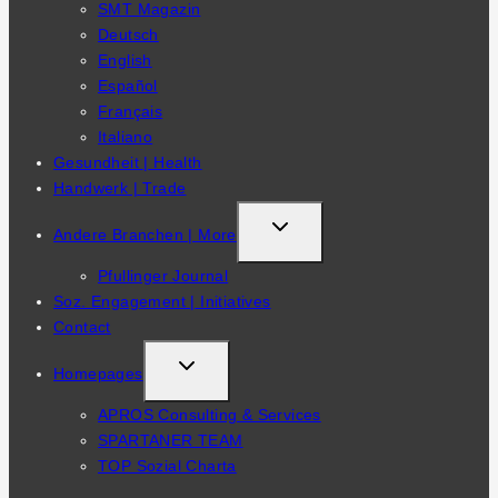
SMT Magazin
MENU
Deutsch
English
Español
Français
Italiano
Gesundheit | Health
Handwerk | Trade
TOGGLE
Andere Branchen | More
CHILD
Pfullinger Journal
MENU
Soz. Engagement | Initiatives
Contact
TOGGLE
Homepages
CHILD
APROS Consulting & Services
MENU
SPARTANER TEAM
TOP Sozial Charta