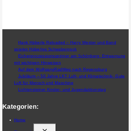
Hank Häberle Reloaded – Harry Wester und Band
spielen Häberles Schwabenrock
Eichenprozessionsspinner am Schönberg: Entwarnung
mit wichtigen Hinweisen
Auf dem WolfgangRadWeg nach Regensburg
Jubiläum – 50 Jahre LKT Luft- und Klimatechnik- Gute
Luft für Mensch und Maschine
Lichtensteiner Kinder- und Jugendaktionstag
Kategorien:
Home
TOGGLE