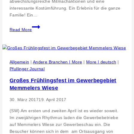
abwechslungsreiche Mitmachaktionen und eine
interessante Kostümführung. Ein Erlebnis für die ganze
Familie! Ein…
Heuneburg
Read More
–
Stadt
Pyrene.
Familien-
und
Allgemein
|
Andere Branchen | More
|
More | deutsch
|
Handwerkertag
Pfullinger Journal
am
Großes Frühlingsfest im Gewerbegebiet
Pfingstmontag
Memmelers Wiese
30. März 2017
19. April 2017
(SW) Am ersten und zweiten April ist es wieder soweit.
Im zweijährigen Rhythmus laden die Gewerbebetriebe
auf Memmelers Wiese zur Gewerbeschau ein. Die
Besucher können sich in dem am Ortsausgang von