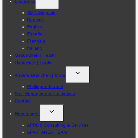
Electronic
CHILD
SMT Magazin
MENU
Deutsch
English
Español
Français
Italiano
Gesundheit | Health
Handwerk | Trade
TOGGLE
Andere Branchen | More
CHILD
Pfullinger Journal
MENU
Soz. Engagement | Initiatives
Contact
TOGGLE
Homepages
CHILD
APROS Consulting & Services
MENU
SPARTANER TEAM