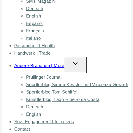
SMT Magazin
MENU
Deutsch
English
Español
Français
Italiano
Gesundheit | Health
Handwerk | Trade
TOGGLE
Andere Branchen | More
CHILD
Pfullinger Journal
MENU
Sportlerblog Simon Kessler und Vincenzo Gerardi
Sportlerblog Tom Schiffel
Künstlerblog Tiago Ribeiro da Costa
Deutsch
English
Soz. Engagement | Initiatives
Contact