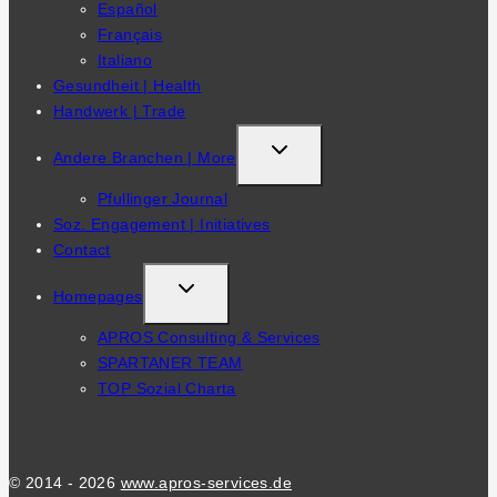
Español
Français
Italiano
Gesundheit | Health
Handwerk | Trade
TOGGLE
Andere Branchen | More
CHILD
Pfullinger Journal
MENU
Soz. Engagement | Initiatives
Contact
TOGGLE
Homepages
CHILD
APROS Consulting & Services
MENU
SPARTANER TEAM
TOP Sozial Charta
© 2014 - 2026
www.apros-services.de