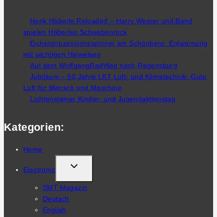
Hank Häberle Reloaded – Harry Wester und Band
spielen Häberles Schwabenrock
Eichenprozessionsspinner am Schönberg: Entwarnung
mit wichtigen Hinweisen
Auf dem WolfgangRadWeg nach Regensburg
Jubiläum – 50 Jahre LKT Luft- und Klimatechnik- Gute
Luft für Mensch und Maschine
Lichtensteiner Kinder- und Jugendaktionstag
Kategorien:
Home
TOGGLE
Electronic
CHILD
SMT Magazin
MENU
Deutsch
English