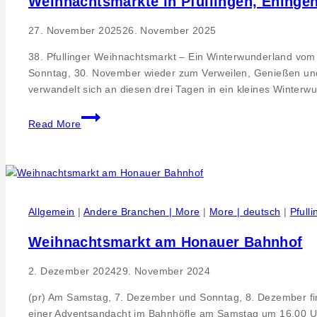
Weihnachtsmärkte in Pfullingen, Eninge
27. November 2025
26. November 2025
38. Pfullinger Weihnachtsmarkt – Ein Winterwunderland vom 
Sonntag, 30. November wieder zum Verweilen, Genießen und 
verwandelt sich an diesen drei Tagen in ein kleines Winter
Weihnachtsmärkte
Read More
in
Pfullingen,
Eningen,
Honau
Allgemein
|
Andere Branchen | More
|
More | deutsch
|
Pfull
Weihnachtsmarkt am Honauer Bahnhof
2. Dezember 2024
29. November 2024
(pr) Am Samstag, 7. Dezember und Sonntag, 8. Dezember find
einer Adventsandacht im Bahnhöfle am Samstag um 16.00 Uhr