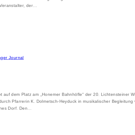
Veranstalter, der…
inger Journal
auf dem Platz am „Honemer Bahnhöfle“ der 20. Lichtensteiner Weih
rch Pfarrerin K. Dolmetsch-Heyduck in musikalischer Begleitung v
ines Dorf. Den…