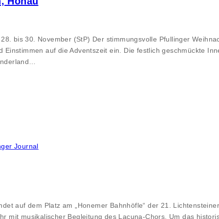
n, Honau
28. bis 30. November (StP) Der stimmungsvolle Pfullinger Weihnac
Einstimmen auf die Adventszeit ein. Die festlich geschmückte In
wunderland…
inger Journal
et auf dem Platz am „Honemer Bahnhöfle“ der 21. Lichtensteiner W
 mit musikalischer Begleitung des Lacuna-Chors. Um das histori