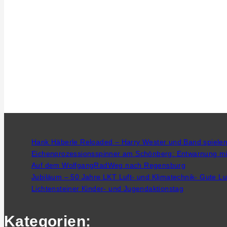
Hank Häberle Reloaded – Harry Wester und Band spiele
Eichenprozessionsspinner am Schönberg: Entwarnung mit
Auf dem WolfgangRadWeg nach Regensburg
Jubiläum – 50 Jahre LKT Luft- und Klimatechnik- Gute L
Lichtensteiner Kinder- und Jugendaktionstag
Kategorien: