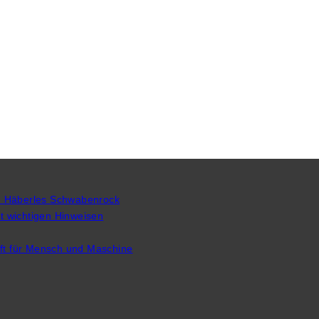
n Häberles Schwabenrock
 wichtigen Hinweisen
uft für Mensch und Maschine