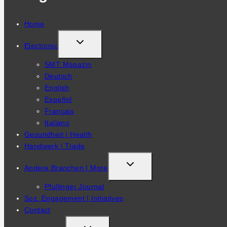
Home
TOGGLE
Electronic
CHILD
SMT Magazin
MENU
Deutsch
English
Español
Français
Italiano
Gesundheit | Health
Handwerk | Trade
TOGGLE
Andere Branchen | More
CHILD
Pfullinger Journal
MENU
Soz. Engagement | Initiatives
Contact